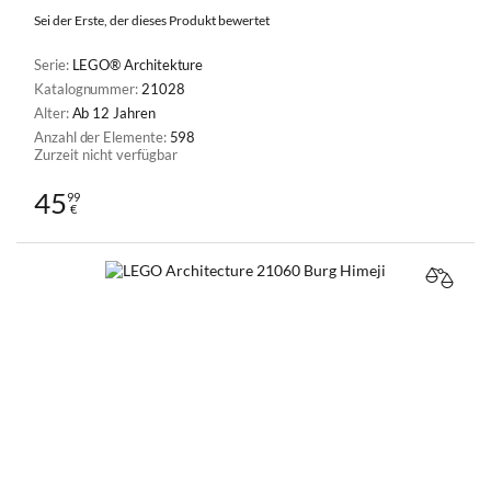
Sei der Erste, der dieses Produkt bewertet
Serie:
LEGO® Architekture
Katalognummer:
21028
Alter:
Ab 12 Jahren
Anzahl der Elemente:
598
Zurzeit nicht verfügbar
45
99
€
VERGL