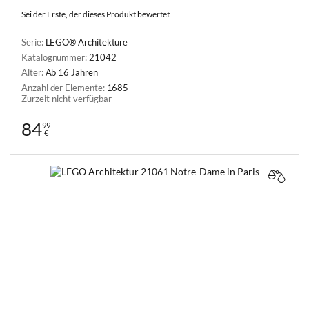
Sei der Erste, der dieses Produkt bewertet
Serie:
LEGO® Architekture
Katalognummer:
21042
Alter:
Ab 16 Jahren
Anzahl der Elemente:
1685
Zurzeit nicht verfügbar
84
99
€
VERGL