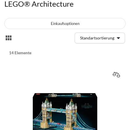
LEGO® Architecture
Einkaufsoptionen
Anzeigen
Liste
als
14
Elemente
VERGL