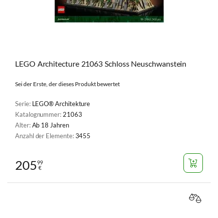
LEGO Architecture 21063 Schloss Neuschwanstein
Sei der Erste, der dieses Produkt bewertet
Serie:
LEGO® Architekture
Katalognummer:
21063
Alter:
Ab 18 Jahren
Anzahl der Elemente:
3455
205
99
€
VERGL