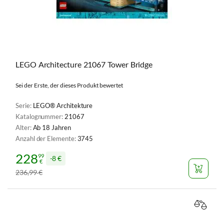
LEGO Architecture 21067 Tower Bridge
Sei der Erste, der dieses Produkt bewertet
Serie:
LEGO® Architekture
Katalognummer:
21067
Alter:
Ab 18 Jahren
Anzahl der Elemente:
3745
228
99
8 €
€
236
99
€
,
VERGL