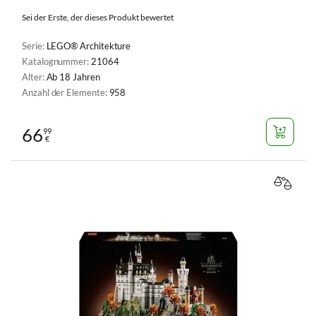
Sei der Erste, der dieses Produkt bewertet
Serie:
LEGO® Architekture
Katalognummer:
21064
Alter:
Ab 18 Jahren
Anzahl der Elemente:
958
66
99
€
VERGL