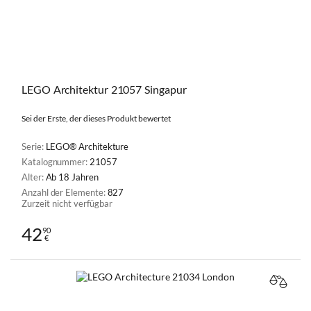
LEGO Architektur 21057 Singapur
Sei der Erste, der dieses Produkt bewertet
Serie:
LEGO® Architekture
Katalognummer:
21057
Alter:
Ab 18 Jahren
Anzahl der Elemente:
827
Zurzeit nicht verfügbar
42
90
€
VERGL