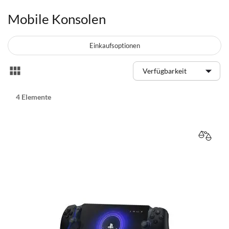
Mobile Konsolen
Einkaufsoptionen
Anzeigen
Liste
als
4
Elemente
VERGL