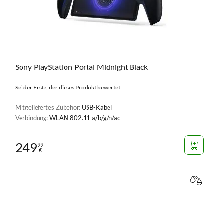
Sony PlayStation Portal Midnight Black
Sei der Erste, der dieses Produkt bewertet
Mitgeliefertes Zubehör:
USB-Kabel
Verbindung:
WLAN 802.11 a/b/g/n/ac
249
99
€
VERGL