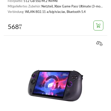
Festplatte:
512 GB SSD M.2 NVMe
Mitgeliefertes Zubehör:
Netzteil, Xbox Game Pass Ultimate (3-monatiges Serviceabonnement), Konsolenständer
Verbindung:
WLAN 802.11 a/b/g/n/ac/ax, Bluetooth 5.4
568
99
€
VERGL