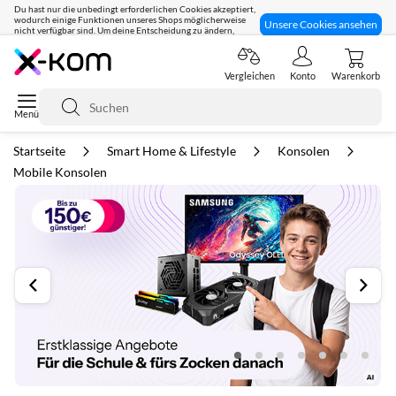
Du hast nur die unbedingt erforderlichen Cookies akzeptiert,
wodurch einige Funktionen unseres Shops möglicherweise
Unsere Cookies ansehen
nicht verfügbar sind. Um deine Entscheidung zu ändern,
klicke hier:
Seit 8 Jahren für dich da!
Vergleichen
Konto
Warenkorb
Suche
Startseite
Smart Home & Lifestyle
Konsolen
Mobile Konsolen