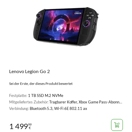
Lenovo Legion Go 2
Sei der Erste, der dieses Produkt bewertet
Festplatte:
1 TB SSD M.2 NVMe
Mitgeliefertes Zubehör:
Tragbarer Koffer, Xbox Game Pass-Abonnement (3-Monats-Abonnement)
Verbindung:
Bluetooth 5.3, Wi-Fi 6E 802.11 ax
1 499
99
€