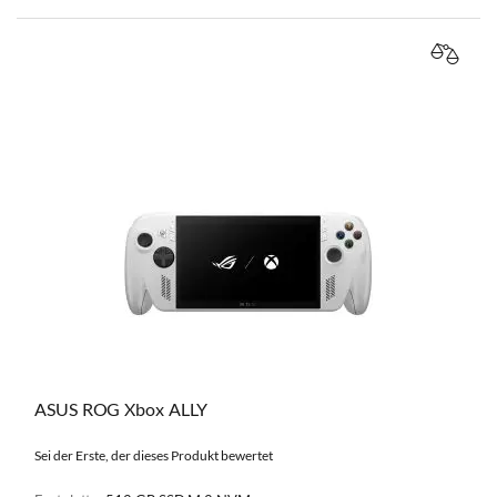
VERGL
ASUS ROG Xbox ALLY
Sei der Erste, der dieses Produkt bewertet