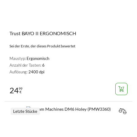
Trust BAYO II ERGONOMISCH
Sei der Erste, der dieses Produkt bewertet
Maustyp:
Ergonomisch
Anzahl der Tasten:
6
Auflösung:
2400 dpi
24
99
€
Letzte Stücke
VERGL