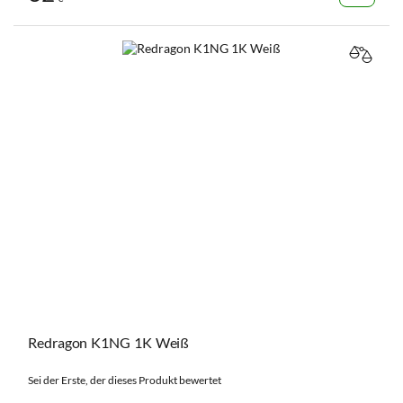
VERGL
Redragon K1NG 1K Weiß
Sei der Erste, der dieses Produkt bewertet