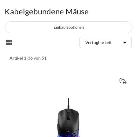
Kabelgebundene Mäuse
Einkaufsoptionen
Anzeigen
Liste
als
Artikel
1
-
36
von
51
VERGL