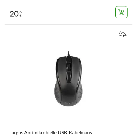
20
99
€
VERGL
Targus Antimikrobielle USB-Kabelmaus