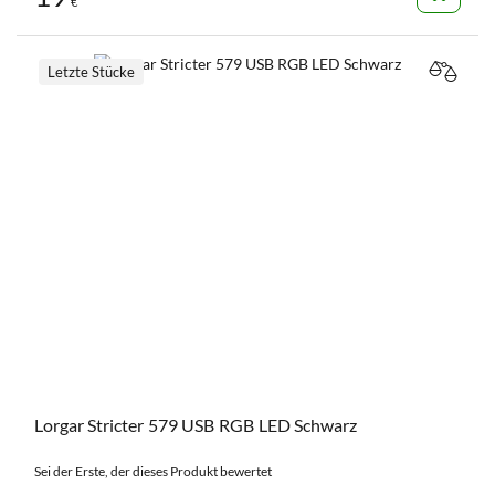
€
Letzte Stücke
VERGL
Lorgar Stricter 579 USB RGB LED Schwarz
Sei der Erste, der dieses Produkt bewertet