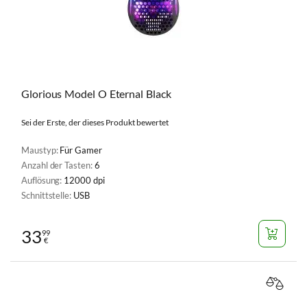
Glorious Model O Eternal Black
Sei der Erste, der dieses Produkt bewertet
Maustyp:
Für Gamer
Anzahl der Tasten:
6
Auflösung:
12000 dpi
Schnittstelle:
USB
33
99
€
VERGL