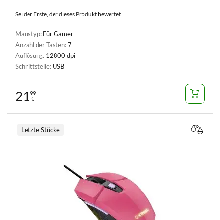
Sei der Erste, der dieses Produkt bewertet
Maustyp:
Für Gamer
Anzahl der Tasten:
7
Auflösung:
12800 dpi
Schnittstelle:
USB
21
99
€
Letzte Stücke
VERGL