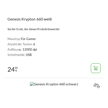
Genesis Krypton 660 weiß
Sei der Erste, der dieses Produkt bewertet
Maustyp:
Für Gamer
Anzahl der Tasten:
6
Auflösung:
12000 dpi
Schnittstelle:
USB
24
99
€
VERGL