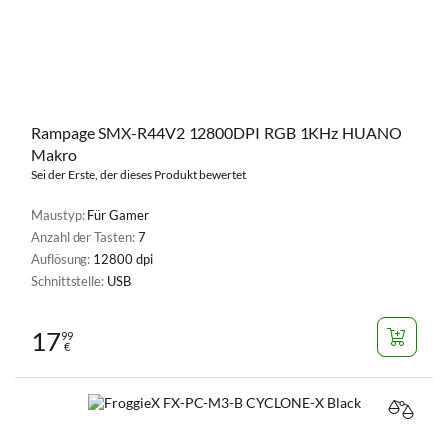
Rampage SMX-R44V2 12800DPI RGB 1KHz HUANO
Makro
Sei der Erste, der dieses Produkt bewertet
Maustyp:
Für Gamer
Anzahl der Tasten:
7
Auflösung:
12800 dpi
Schnittstelle:
USB
17
99
€
VERGL