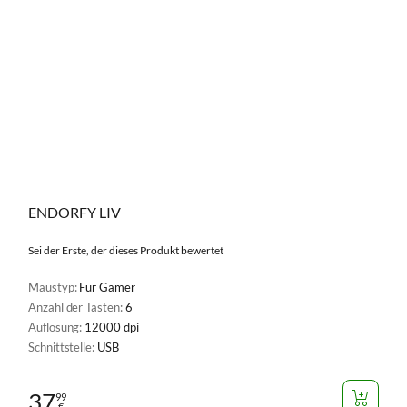
ENDORFY LIV
Sei der Erste, der dieses Produkt bewertet
Maustyp:
Für Gamer
Anzahl der Tasten:
6
Auflösung:
12000 dpi
Schnittstelle:
USB
37
99
€