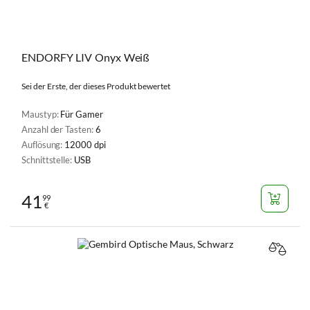
ENDORFY LIV Onyx Weiß
Sei der Erste, der dieses Produkt bewertet
Maustyp:
Für Gamer
Anzahl der Tasten:
6
Auflösung:
12000 dpi
Schnittstelle:
USB
41
99
€
VERGL