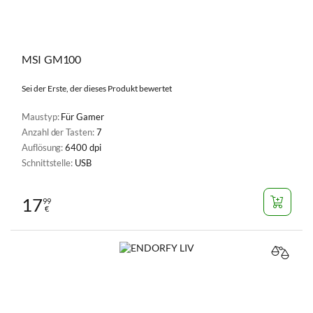
MSI GM100
Sei der Erste, der dieses Produkt bewertet
Maustyp:
Für Gamer
Anzahl der Tasten:
7
Auflösung:
6400 dpi
Schnittstelle:
USB
17
99
€
VERGL