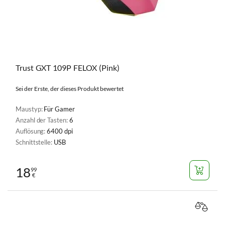
Trust GXT 109P FELOX (Pink)
Sei der Erste, der dieses Produkt bewertet
Maustyp:
Für Gamer
Anzahl der Tasten:
6
Auflösung:
6400 dpi
Schnittstelle:
USB
18
99
€
VERGL