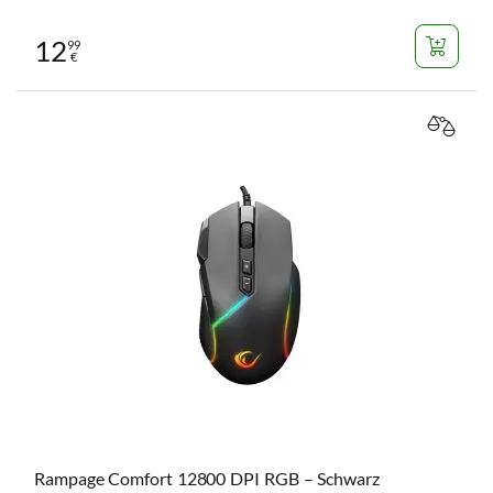
12
99
€
VERGL
Rampage Comfort 12800 DPI RGB – Schwarz