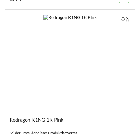
VERGL
Redragon K1NG 1K Pink
Sei der Erste, der dieses Produkt bewertet