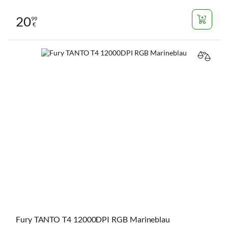
20
99
€
VERGL
Fury TANTO T4 12000DPI RGB Marineblau