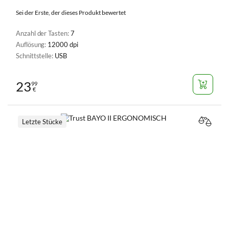
Sei der Erste, der dieses Produkt bewertet
Anzahl der Tasten:
7
Auflösung:
12000 dpi
Schnittstelle:
USB
23
99
€
Letzte Stücke
VERGL