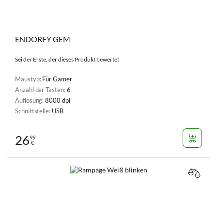
ENDORFY GEM
Sei der Erste, der dieses Produkt bewertet
Maustyp:
Für Gamer
Anzahl der Tasten:
6
Auflösung:
8000 dpi
Schnittstelle:
USB
26
99
€
VERGL