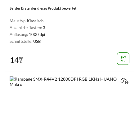
Sei der Erste, der dieses Produkt bewertet
Maustyp:
Klassisch
Anzahl der Tasten:
3
Auflösung:
1000 dpi
Schnittstelle:
USB
14
99
€
VERGL