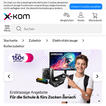
Du hast nur die unbedingt erforderlichen Cookies akzeptiert,
wodurch einige Funktionen unseres Shops möglicherweise
Unsere Cookies ansehen
nicht verfügbar sind. Um deine Entscheidung zu ändern,
klicke hier:
Seit 8 Jahren für dich da!
Vergleichen
Konto
Warenkorb
Suche
Startseite
Zubehör
Elektrofahrzeuge
Rollerzubehör