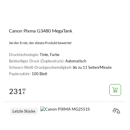
Canon Pixma G3480 MegaTank
Sei der Erste, der dieses Produkt bewertet
Drucktechnologie:
Tinte, Farbe
Beidseitiger Druck (Duplexdruck):
Automatisch
Schwarz-Weiß-Druckgeschwindigkeit:
bis zu 11 Seiten/Minute
Papierzufuhr:
100 Blatt
231
99
€
Letzte Stücke
VERGL