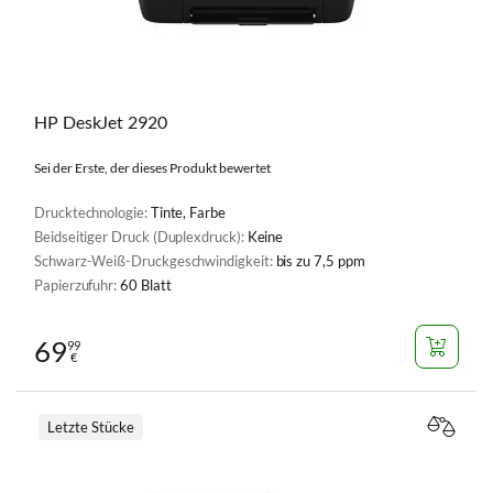
HP DeskJet 2920
Sei der Erste, der dieses Produkt bewertet
Drucktechnologie:
Tinte, Farbe
Beidseitiger Druck (Duplexdruck):
Keine
Schwarz-Weiß-Druckgeschwindigkeit:
bis zu 7,5 ppm
Papierzufuhr:
60 Blatt
69
99
€
Letzte Stücke
VERGL