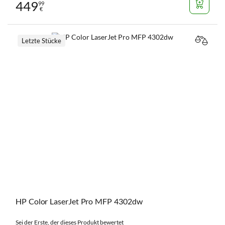
449
99
€
Letzte Stücke
VERGL
HP Color LaserJet Pro MFP 4302dw
Sei der Erste, der dieses Produkt bewertet