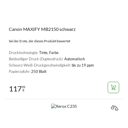
Canon MAXIFY MB2150 schwarz
Sei der Erste, der dieses Produkt bewertet
Drucktechnologie:
Tinte, Farbe
Beidseitiger Druck (Duplexdruck):
Automatisch
Schwarz-Weiß-Druckgeschwindigkeit:
bis zu 19 ppm
Papierzufuhr:
250 Blatt
117
99
€
VERGL