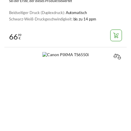
Sei der Erste, der dieses Produkt bewertet
Beidseitiger Druck (Duplexdruck):
Automatisch
Schwarz-Weiß-Druckgeschwindigkeit:
bis zu 14 ppm
66
99
€
VERGL