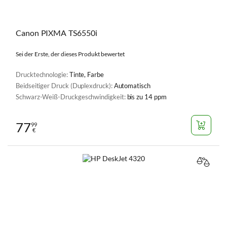
Canon PIXMA TS6550i
Sei der Erste, der dieses Produkt bewertet
Drucktechnologie:
Tinte, Farbe
Beidseitiger Druck (Duplexdruck):
Automatisch
Schwarz-Weiß-Druckgeschwindigkeit:
bis zu 14 ppm
77
99
€
VERGL