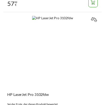
57
99
€
VERGL
HP LaserJet Pro 3102fdw
Sei der Erste, der dieses Produkt bewertet