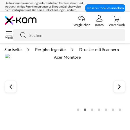
Du hast nur die unbedingt erforderlichen Cookies akzeptiert,
wodurch einige Funktionen unseres Shops möglicherweise
Unsere Cookies ansehen
nicht verfügbar sind. Um deine Entscheidung zu ändern,
klicke hier:
Seit 8 Jahren für dich da!
Vergleichen
Konto
Warenkorb
Suche
Startseite
Peripheriegeräte
Drucker mit Scannern