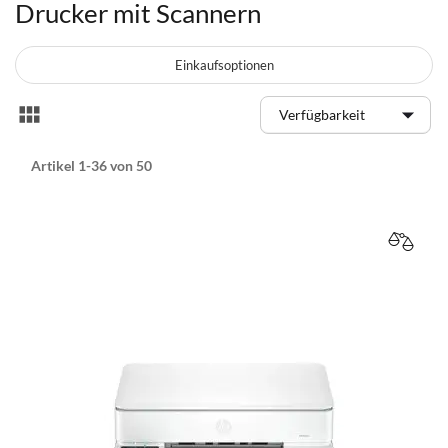
Drucker mit Scannern
Einkaufsoptionen
Anzeigen
Liste
als
Artikel
1
-
36
von
50
VERGL