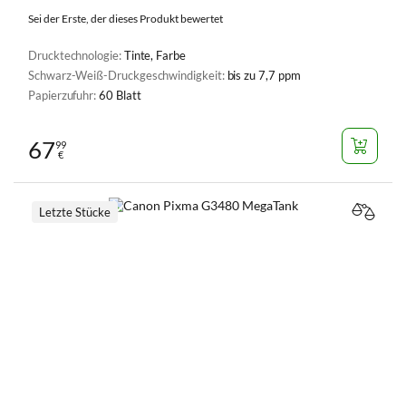
Sei der Erste, der dieses Produkt bewertet
Drucktechnologie:
Tinte, Farbe
Schwarz-Weiß-Druckgeschwindigkeit:
bis zu 7,7 ppm
Papierzufuhr:
60 Blatt
67
99
€
Letzte Stücke
VERGL