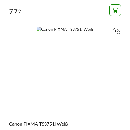
77
99
€
VERGL
Canon PIXMA TS3751I Weiß