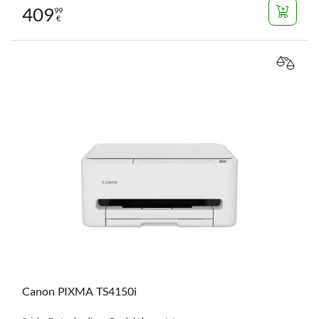
409
99
€
VERGL
Canon PIXMA TS4150i