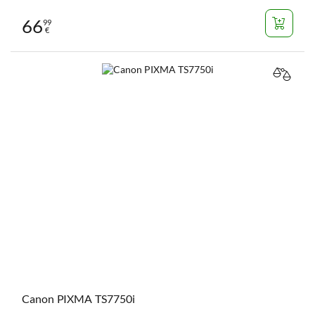
66
99
€
VERGL
Canon PIXMA TS7750i