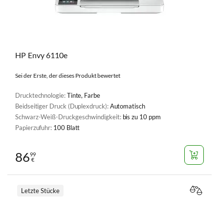
HP Envy 6110e
Sei der Erste, der dieses Produkt bewertet
Drucktechnologie:
Tinte, Farbe
Beidseitiger Druck (Duplexdruck):
Automatisch
Schwarz-Weiß-Druckgeschwindigkeit:
bis zu 10 ppm
Papierzufuhr:
100 Blatt
86
99
€
Letzte Stücke
VERGL