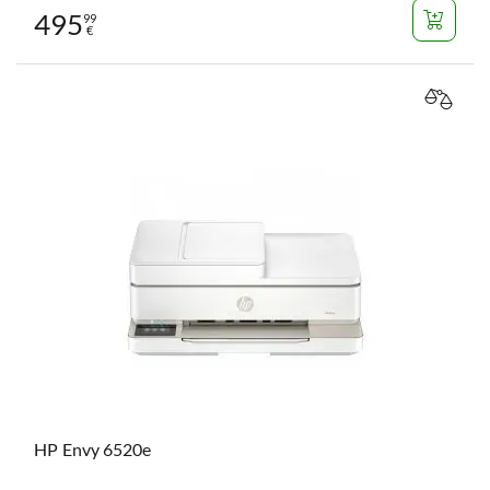
495
99
€
VERGL
HP Envy 6520e