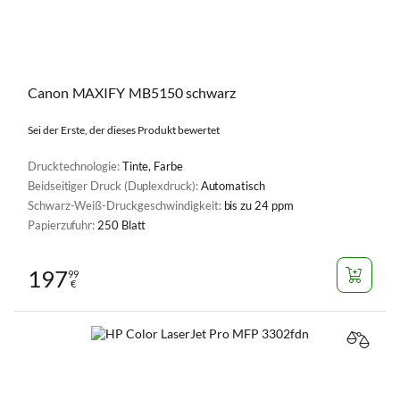
Canon MAXIFY MB5150 schwarz
Sei der Erste, der dieses Produkt bewertet
Drucktechnologie:
Tinte, Farbe
Beidseitiger Druck (Duplexdruck):
Automatisch
Schwarz-Weiß-Druckgeschwindigkeit:
bis zu 24 ppm
Papierzufuhr:
250 Blatt
197
99
€
VERGL