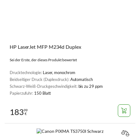
HP LaserJet MFP M234d Duplex
Sei der Erste, der dieses Produkt bewertet
Drucktechnologie:
Laser, monochrom
Beidseitiger Druck (Duplexdruck):
Automatisch
Schwarz-Weiß-Druckgeschwindigkeit:
bis zu 29 ppm
Papierzufuhr:
150 Blatt
183
99
€
VERGL