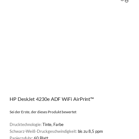
VERGL
HP DeskJet 4230e ADF WiFi AirPrint™
Sei der Erste, der dieses Produkt bewertet
Drucktechnologie:
Tinte, Farbe
Schwarz-Weiß-Druckgeschwindigkeit:
bis zu 8,5 ppm
Papierzufuhr:
60 Blatt