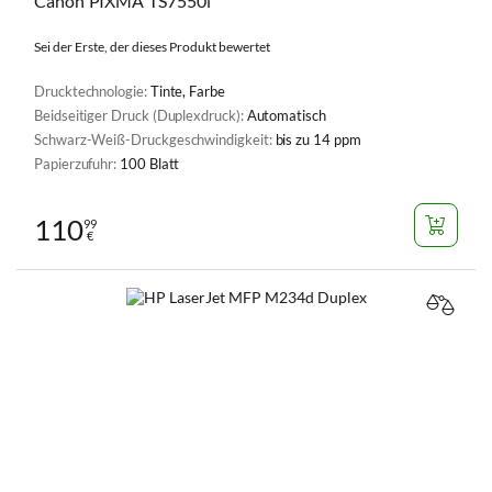
Canon PIXMA TS7550i
Sei der Erste, der dieses Produkt bewertet
Drucktechnologie:
Tinte, Farbe
Beidseitiger Druck (Duplexdruck):
Automatisch
Schwarz-Weiß-Druckgeschwindigkeit:
bis zu 14 ppm
Papierzufuhr:
100 Blatt
110
99
€
VERGL