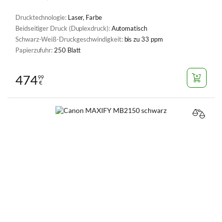
Drucktechnologie:
Laser, Farbe
Beidseitiger Druck (Duplexdruck):
Automatisch
Schwarz-Weiß-Druckgeschwindigkeit:
bis zu 33 ppm
Papierzufuhr:
250 Blatt
474
99
€
VERGL