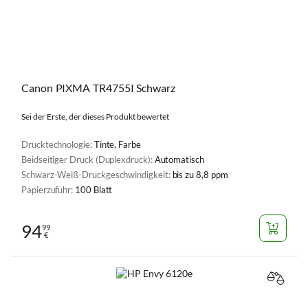
Canon PIXMA TR4755I Schwarz
Sei der Erste, der dieses Produkt bewertet
Drucktechnologie:
Tinte, Farbe
Beidseitiger Druck (Duplexdruck):
Automatisch
Schwarz-Weiß-Druckgeschwindigkeit:
bis zu 8,8 ppm
Papierzufuhr:
100 Blatt
94
99
€
VERGL