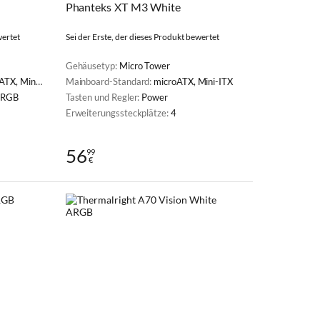
Phanteks XT M3 White
wertet
Sei der Erste, der dieses Produkt bewertet
Gehäusetyp:
Micro Tower
X, Mini-ITX
Mainboard-Standard:
microATX, Mini-ITX
ARGB
Tasten und Regler:
Power
Erweiterungssteckplätze:
4
56
99
€