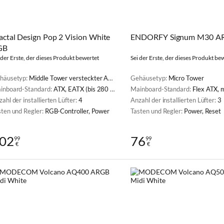
actal Design Pop 2 Vision White
ENDORFY Signum M30 A
GB
 der Erste, der dieses Produkt bewertet
Sei der Erste, der dieses Produkt be
häusetyp:
Middle Tower versteckter Anschluss
Gehäusetyp:
Micro Tower
inboard-Standard:
ATX, EATX (bis 280 mm Breite), microATX, Mini-ITX
Mainboard-Standard:
Flex ATX, micro
ahl der installierten Lüfter:
4
Anzahl der installierten Lüfter:
3
sten und Regler:
RGB-Controller, Power
Tasten und Regler:
Power, Reset
02
76
99
99
€
€