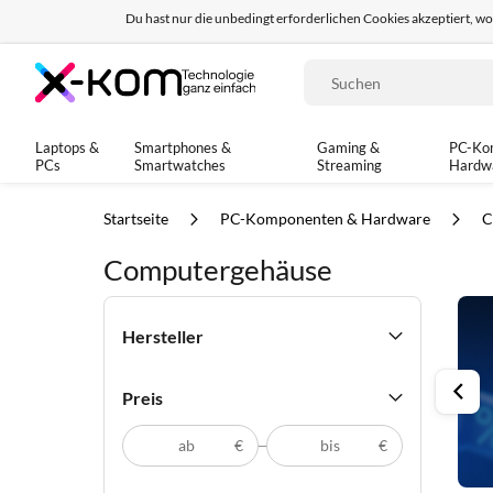
Du hast nur die unbedingt erforderlichen Cookies akzeptiert, w
Seit 8 Jahren für dich da!
95% positives Fe
Suche
Laptops &
Smartphones &
Gaming &
PC-Ko
PCs
Smartwatches
Streaming
Hardw
Startseite
PC-Komponenten & Hardware
C
Computergehäuse
Hersteller
Preis
€
€