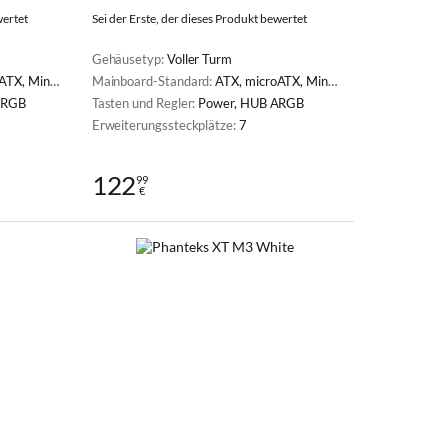
wertet
Sei der Erste, der dieses Produkt bewertet
Gehäusetyp:
Voller Turm
X, Mini-ITX
Mainboard-Standard:
ATX, microATX, Mini-ITX
ARGB
Tasten und Regler:
Power, HUB ARGB
Erweiterungssteckplätze:
7
122
99
€