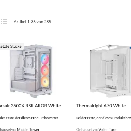
Anzeigen
Artikel
1
-
36
von
285
te
Liste
als
Letzte Stücke
rsair 3500X RSR ARGB White
Thermalright A70 White
 der Erste, der dieses Produkt bewertet
Sei der Erste, der dieses Produkt be
häusetyp:
Middle Tower
Gehäusetyp:
Voller Turm