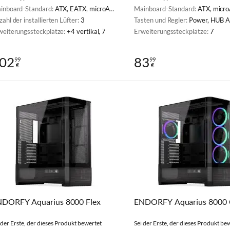
inboard-Standard:
ATX, EATX, microATX, Mini-ITX
Mainboard-Standard:
ATX, microAT
ahl der installierten Lüfter:
3
Tasten und Regler:
Power, HUB 
weiterungssteckplätze:
+4 vertikal, 7
Erweiterungssteckplätze:
7
02
83
99
99
€
€
DORFY Aquarius 8000 Flex
ENDORFY Aquarius 8000 
 der Erste, der dieses Produkt bewertet
Sei der Erste, der dieses Produkt be