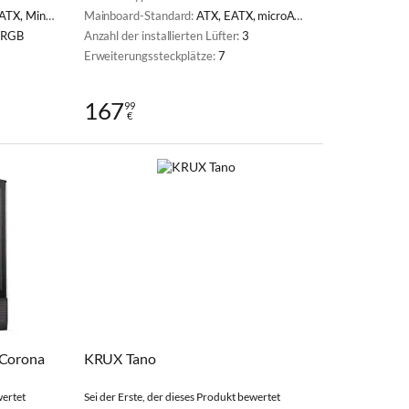
X, Mini-ITX
Mainboard-Standard:
ATX, EATX, microATX, Mini-ITX
ARGB
Anzahl der installierten Lüfter:
3
Erweiterungssteckplätze:
7
167
99
€
Corona
KRUX Tano
wertet
Sei der Erste, der dieses Produkt bewertet