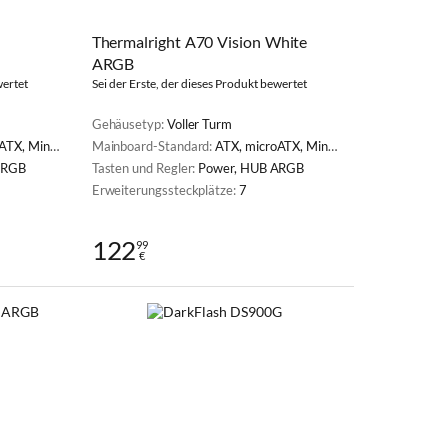
Thermalright A70 Vision White
ARGB
wertet
Sei der Erste, der dieses Produkt bewertet
Gehäusetyp:
Voller Turm
X, Mini-ITX
Mainboard-Standard:
ATX, microATX, Mini-ITX
ARGB
Tasten und Regler:
Power, HUB ARGB
Erweiterungssteckplätze:
7
122
99
€