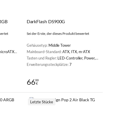
RGB
DarkFlash DS900G
wertet
Sei der Erste, der dieses Produkt bewertet
Gehäusetyp:
Middle Tower
ATX, Mini-ITX
Mainboard-Standard:
ATX, ITX, m-ATX
Tasten und Regler:
LED-Controller, Power, Reset
Erweiterungssteckplätze:
7
66
99
€
Letzte Stücke