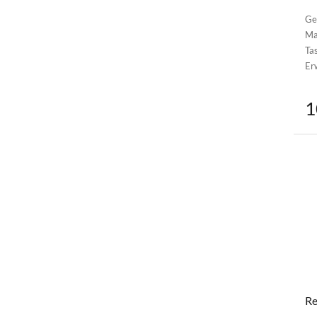
Ge
Ma
Ta
Er
1
Re