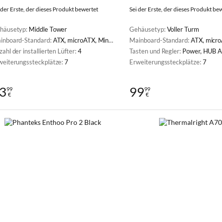
 der Erste, der dieses Produkt bewertet
Sei der Erste, der dieses Produkt be
häusetyp:
Middle Tower
Gehäusetyp:
Voller Turm
inboard-Standard:
ATX, microATX, Mini-ITX
Mainboard-Standard:
ATX, microAT
ahl der installierten Lüfter:
4
Tasten und Regler:
Power, HUB 
weiterungssteckplätze:
7
Erweiterungssteckplätze:
7
3
99
99
99
€
€