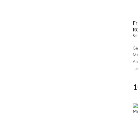
Fr
R
Sei
Ge
Ma
Anz
Ta
1