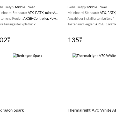
häusetyp:
Middle Tower
Gehäusetyp:
Middle Tower
inboard-Standard:
ATX, EATX, microATX, Mini-ITX, SSI CEB
Mainboard-Standard:
ATX, EATX, microATX, M
sten und Regler:
ARGB-Controller, Power, Reset
Anzahl der installierten Lüfter:
4
weiterungssteckplätze:
7
Tasten und Regler:
ARGB-Controller, P
02
135
99
99
€
€
dragon Spark
Thermalright A70 White 