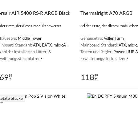
rsair AIR 5400 RS-R ARGB Black
Thermalright A70 ARGB
 der Erste, der dieses Produkt bewertet
Sei der Erste, der dieses Produkt be
häusetyp:
Middle Tower
Gehäusetyp:
Voller Turm
inboard-Standard:
ATX, EATX, microATX, Mini-ITX
Mainboard-Standard:
ATX, microAT
ahl der installierten Lüfter:
3
Tasten und Regler:
Power, HUB 
weiterungssteckplätze:
7
Erweiterungssteckplätze:
7
69
118
99
99
€
€
Letzte Stücke