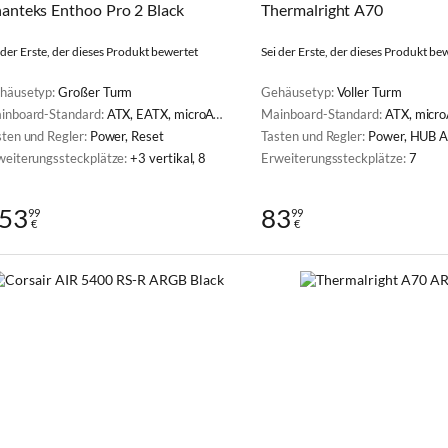
anteks Enthoo Pro 2 Black
Thermalright A70
 der Erste, der dieses Produkt bewertet
Sei der Erste, der dieses Produkt be
häusetyp:
Großer Turm
Gehäusetyp:
Voller Turm
inboard-Standard:
ATX, EATX, microATX, Mini-ITX, SSI EEB, XL-ATX
Mainboard-Standard:
ATX, microAT
sten und Regler:
Power, Reset
Tasten und Regler:
Power, HUB 
weiterungssteckplätze:
+3 vertikal, 8
Erweiterungssteckplätze:
7
53
83
99
99
€
€