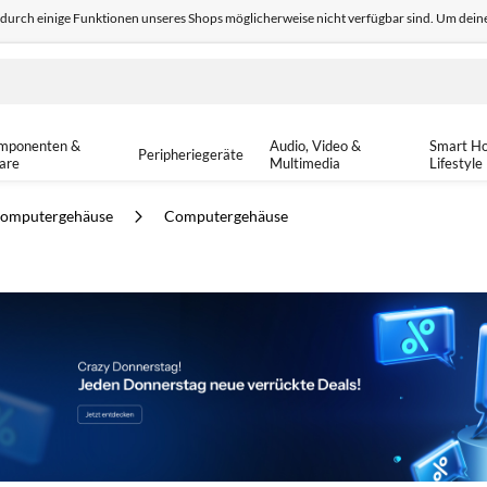
odurch einige Funktionen unseres Shops möglicherweise nicht verfügbar sind. Um deine
edback
Sicher einkaufen
14-tä
mponenten &
Audio, Video &
Smart H
Peripheriegeräte
are
Multimedia
Lifestyle
omputergehäuse
Computergehäuse