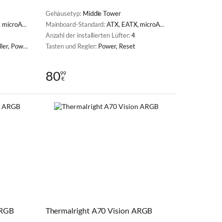
Gehäusetyp:
Middle Tower
ini-ITX, SSI CEB
Mainboard-Standard:
ATX, EATX, microATX, Mini-ITX
Anzahl der installierten Lüfter:
4
ower, Reset
Tasten und Regler:
Power, Reset
80
99
€
ARGB
Thermalright A70 Vision ARGB