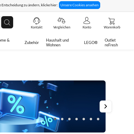
 Entscheidung zu ändern, klicke hier:
Unsere Cookies ansehen
giges Rückgaberecht
Technische Unterstützung
Suche
Kontakt
Vergleichen
Konto
Warenkorb
ome &
Haushalt und
Outlet
Zubehör
LEGO®
Wohnen
reFresh