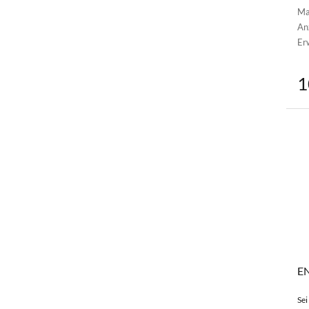
Ma
Anz
Er
1
EN
Sei