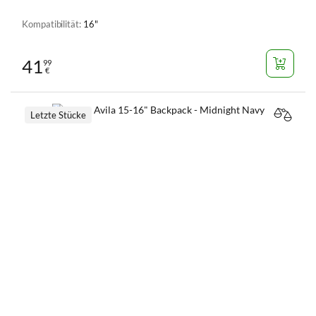
Kompatibilität:
16"
41
99
€
Letzte Stücke
VERGL