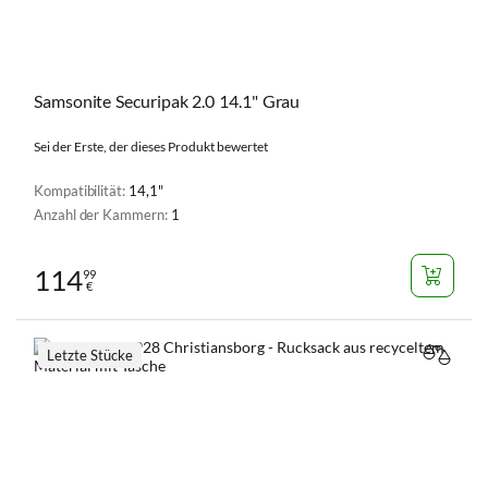
Samsonite Securipak 2.0 14.1" Grau
Sei der Erste, der dieses Produkt bewertet
Kompatibilität:
14,1"
Anzahl der Kammern:
1
114
99
€
Letzte Stücke
VERGL