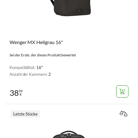
Wenger MX Hellgrau 16"
Sei der Erste, der dieses Produkt bewertet
Kompatibilität:
16"
Anzahl der Kammern:
2
38
99
€
Letzte Stücke
VERGL