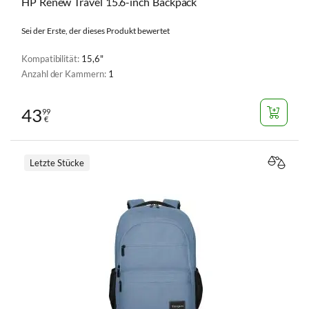
HP Renew Travel 15.6-inch Backpack
Sei der Erste, der dieses Produkt bewertet
Kompatibilität:
15,6"
Anzahl der Kammern:
1
43
99
€
Letzte Stücke
VERGL