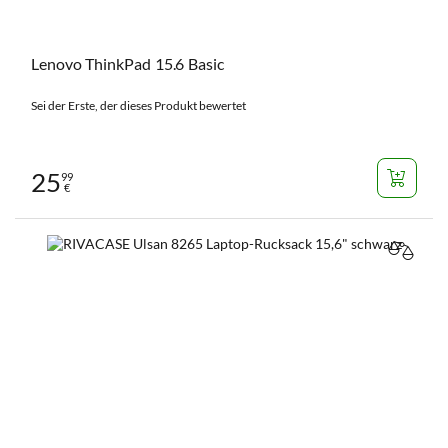
Lenovo ThinkPad 15.6 Basic
Sei der Erste, der dieses Produkt bewertet
25
99
€
VERGL