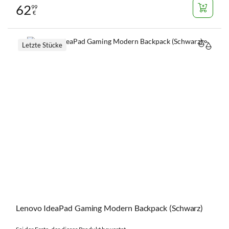
62
99
€
Letzte Stücke
VERGL
Lenovo IdeaPad Gaming Modern Backpack (Schwarz)