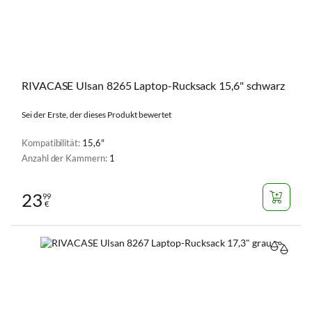
RIVACASE Ulsan 8265 Laptop-Rucksack 15,6" schwarz
Sei der Erste, der dieses Produkt bewertet
Kompatibilität:
15,6"
Anzahl der Kammern:
1
23
99
€
VERGL