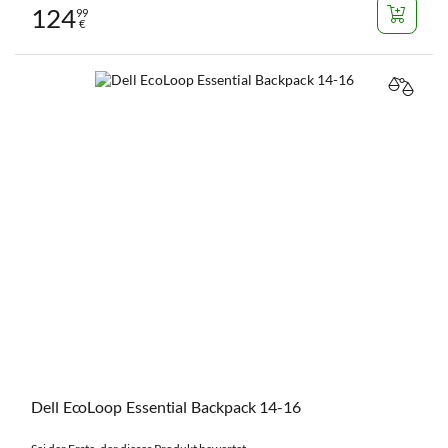
124
99
€
VERGL
Dell EcoLoop Essential Backpack 14-16