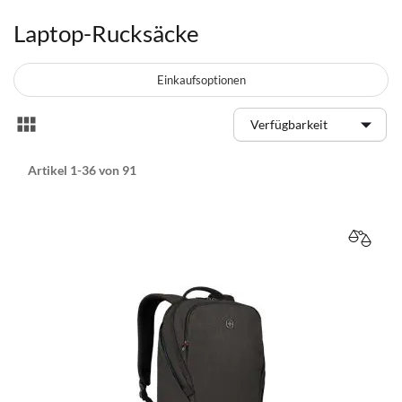
Laptop-Rucksäcke
Einkaufsoptionen
Anzeigen
Liste
als
Artikel
1
-
36
von
91
VERGL