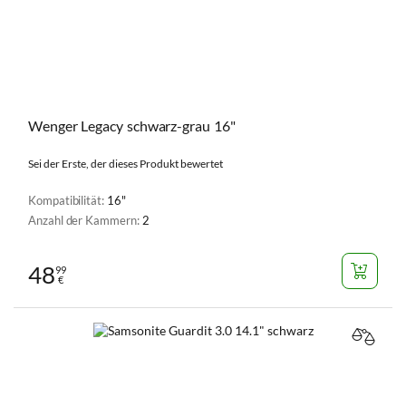
Wenger Legacy schwarz-grau 16"
Sei der Erste, der dieses Produkt bewertet
Kompatibilität:
16"
Anzahl der Kammern:
2
48
99
€
VERGL