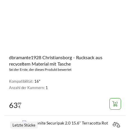
dbramante1928 Christiansborg - Rucksack aus
recyceltem Material mit Tasche
Sei der Erste, der dieses Produkt bewertet
Kompatibilität:
16"
Anzahl der Kammern:
1
63
99
€
Letzte Stücke
VERGL