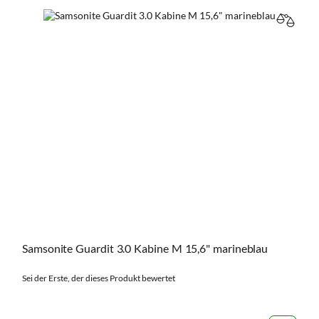
VERGL
Samsonite Guardit 3.0 Kabine M 15,6" marineblau
Sei der Erste, der dieses Produkt bewertet