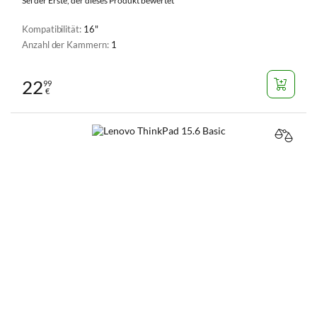
Sei der Erste, der dieses Produkt bewertet
Kompatibilität:
16"
Anzahl der Kammern:
1
22
99
€
VERGL