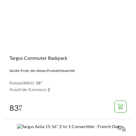
Targus Commuter Backpack
Sei der Erste, der dieses Produkt bewertet
Kompatibilität:
16"
Anzahl der Kammern:
2
83
99
€
VERGL