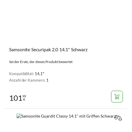
Samsonite Securipak 2.0 14.1" Schwarz
Sei der Erste, der dieses Produkt bewertet
Kompatibilität:
14,1"
Anzahl der Kammern:
1
101
99
€
VERGL