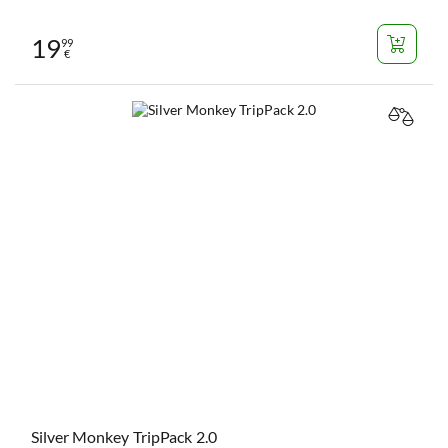
19
99
€
VERGL
Silver Monkey TripPack 2.0