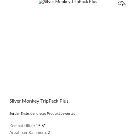
VERGL
Silver Monkey TripPack Plus
Sei der Erste, der dieses Produkt bewertet
Kompatibilität:
15,6"
Anzahl der Kammern:
2