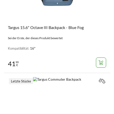
Targus 15.6" Octave III Backpack - Blue Fog
Sei der Erste, der dieses Produkt bewertet
Kompatibilität:
16"
41
99
€
Letzte Stücke
VERGL