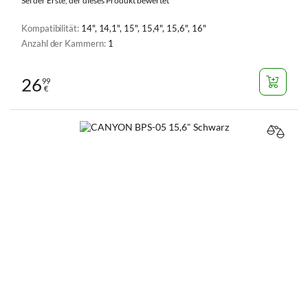
Sei der Erste, der dieses Produkt bewertet
Kompatibilität:
14", 14,1", 15", 15,4", 15,6", 16"
Anzahl der Kammern:
1
26
99
€
VERGL