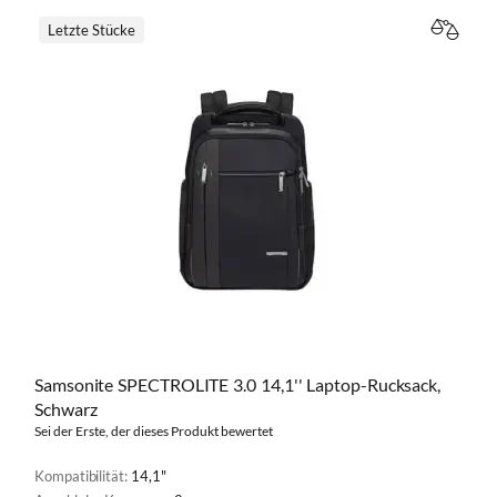
Letzte Stücke
VERGL
Samsonite SPECTROLITE 3.0 14,1'' Laptop-Rucksack,
Schwarz
Sei der Erste, der dieses Produkt bewertet
Kompatibilität:
14,1"