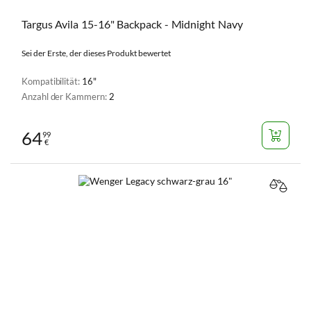
Targus Avila 15-16" Backpack - Midnight Navy
Sei der Erste, der dieses Produkt bewertet
Kompatibilität:
16"
Anzahl der Kammern:
2
64
99
€
VERGL