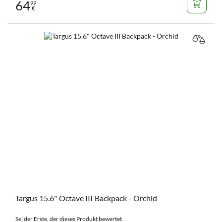
64
99
€
VERGL
Targus 15.6" Octave III Backpack - Orchid
Sei der Erste, der dieses Produkt bewertet