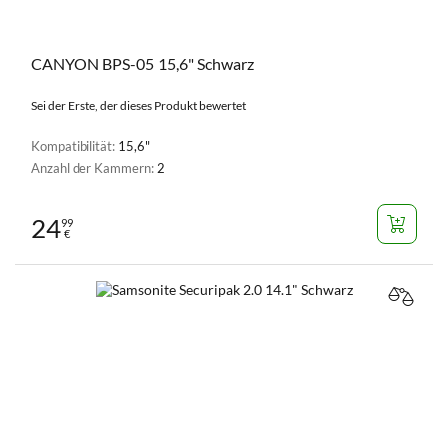
CANYON BPS-05 15,6" Schwarz
Sei der Erste, der dieses Produkt bewertet
Kompatibilität:
15,6"
Anzahl der Kammern:
2
24
99
€
VERGL