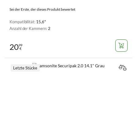
Sei der Erste, der dieses Produkt bewertet
Kompatibilität:
15,6"
Anzahl der Kammern:
2
20
99
€
Letzte Stücke
VERGL