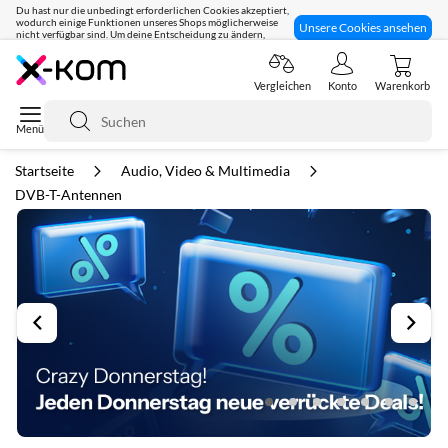
Du hast nur die unbedingt erforderlichen Cookies akzeptiert,
wodurch einige Funktionen unseres Shops möglicherweise
Unsere Cookies ansehen
nicht verfügbar sind. Um deine Entscheidung zu ändern,
klicke hier:
Seit 8 Jahren für dich da!
Vergleichen
Konto
Warenkorb
Suche
Startseite
Audio, Video & Multimedia
DVB-T-Antennen