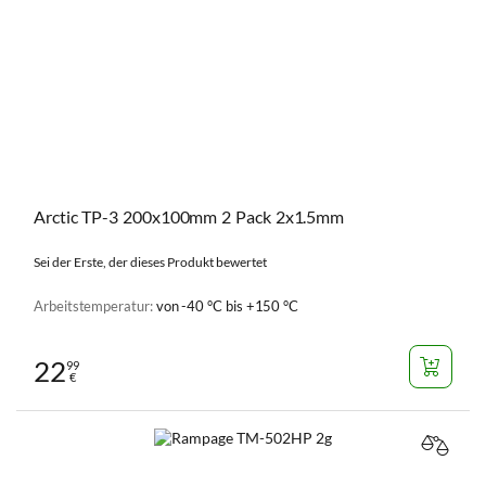
Arctic TP-3 200x100mm 2 Pack 2x1.5mm
Sei der Erste, der dieses Produkt bewertet
Arbeitstemperatur:
von -40 °C bis +150 °C
22
99
€
VERGL