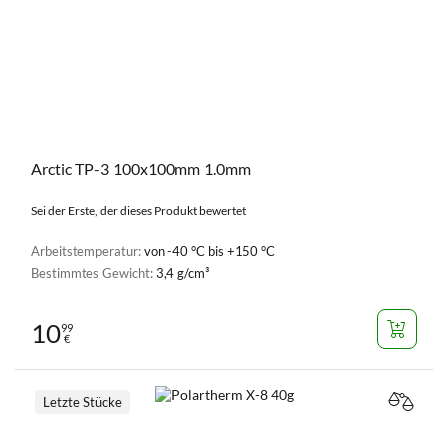
Arctic TP-3 100x100mm 1.0mm
Sei der Erste, der dieses Produkt bewertet
Arbeitstemperatur:
von -40 °C bis +150 °C
Bestimmtes Gewicht:
3,4 g/cm³
10
99
€
Letzte Stücke
VERGL