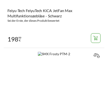
Feiyu-Tech FeiyuTech KiCA JetFan Max
Multifunktionsgebläse - Schwarz
Sei der Erste, der dieses Produkt bewertet
198
99
€
VERGL