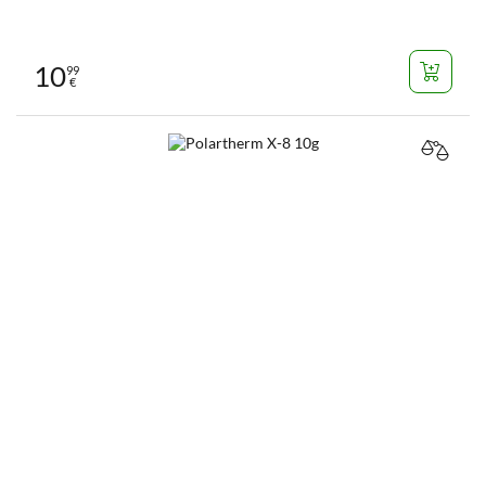
10
99
€
VERGL