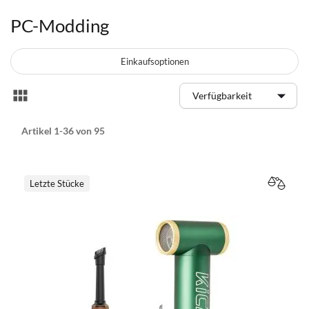
PC-Modding
Einkaufsoptionen
Anzeigen
Liste
als
Artikel
1
-
36
von
95
Letzte Stücke
VERGL