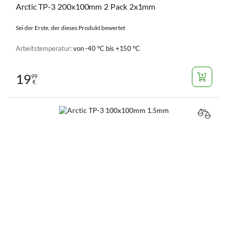
Arctic TP-3 200x100mm 2 Pack 2x1mm
Sei der Erste, der dieses Produkt bewertet
Arbeitstemperatur:
von -40 °C bis +150 °C
19
99
€
VERGL