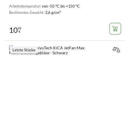
Arbeitstemperatur:
von -50 °C bis +150 °C
Bestimmtes Gewicht:
2,6 g/cm³
10
99
€
Letzte Stücke
VERGL