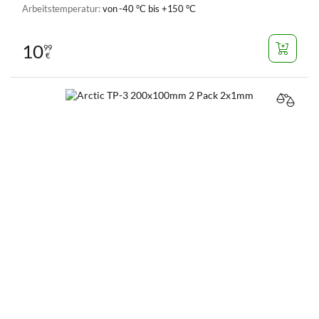
Arbeitstemperatur:
von -40 °C bis +150 °C
10
99
€
VERGL