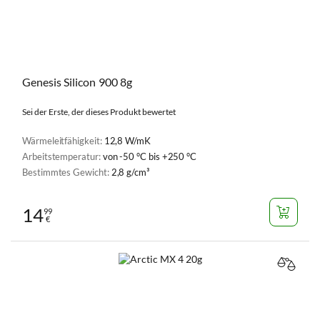
Genesis Silicon 900 8g
Sei der Erste, der dieses Produkt bewertet
Wärmeleitfähigkeit:
12,8 W/mK
Arbeitstemperatur:
von -50 °C bis +250 °C
Bestimmtes Gewicht:
2,8 g/cm³
14
99
€
VERGL