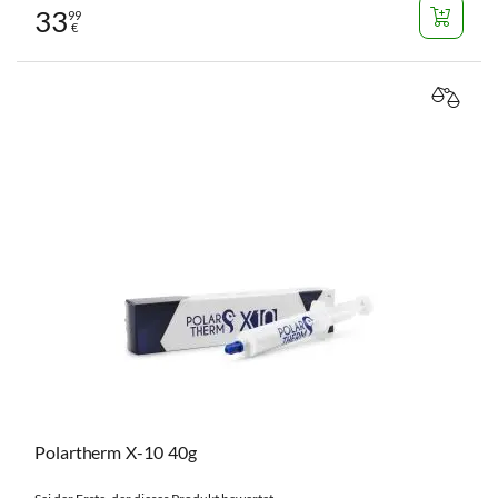
33
99
€
VERGL
Polartherm X-10 40g