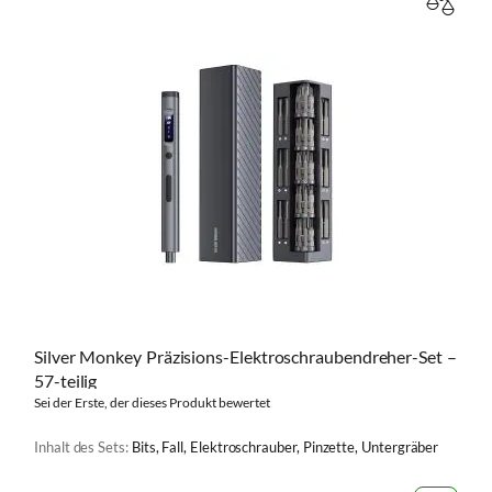
VERGL
Silver Monkey Präzisions-Elektroschraubendreher-Set –
57-teilig
Sei der Erste, der dieses Produkt bewertet
Inhalt des Sets:
Bits, Fall, Elektroschrauber, Pinzette, Untergräber