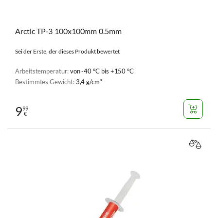
Arctic TP‑3 100x100mm 0.5mm
Sei der Erste, der dieses Produkt bewertet
Arbeitstemperatur:
von -40 °C bis +150 °C
Bestimmtes Gewicht:
3,4 g/cm³
9
99
€
VERGL