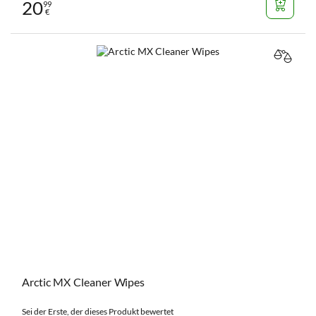
20
99
€
VERGL
Arctic MX Cleaner Wipes
Sei der Erste, der dieses Produkt bewertet