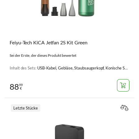
Feiyu-Tech KiCA Jetfan 2S Kit Green
Sei der Erste, der dieses Produkt bewertet
Inhalt des Sets:
USB-Kabel, Gebläse, Staubsaugerkopf, Konische Spitze - 2 Stk.
88
99
€
Letzte Stücke
VERGL