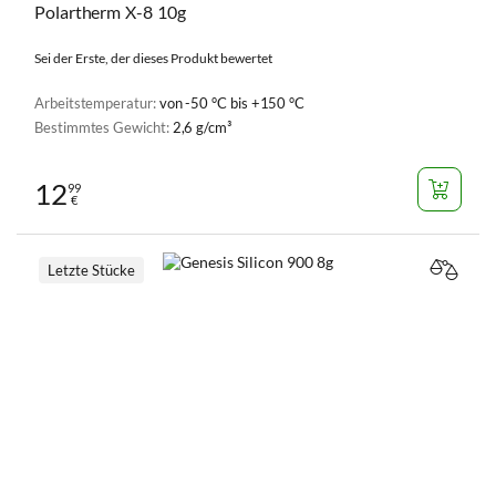
Polartherm X-8 10g
Sei der Erste, der dieses Produkt bewertet
Arbeitstemperatur:
von -50 °C bis +150 °C
Bestimmtes Gewicht:
2,6 g/cm³
12
99
€
Letzte Stücke
VERGL