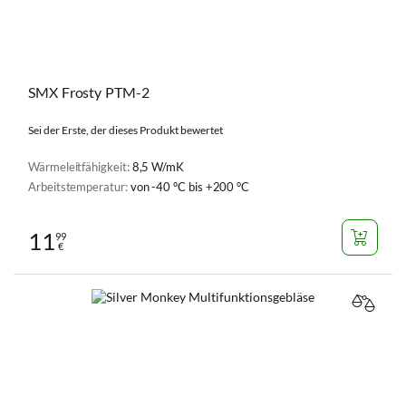
SMX Frosty PTM-2
Sei der Erste, der dieses Produkt bewertet
Wärmeleitfähigkeit:
8,5 W/mK
Arbeitstemperatur:
von -40 °C bis +200 °C
11
99
€
VERGL