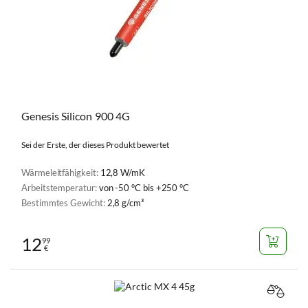
Genesis Silicon 900 4G
Sei der Erste, der dieses Produkt bewertet
Wärmeleitfähigkeit:
12,8 W/mK
Arbeitstemperatur:
von -50 °C bis +250 °C
Bestimmtes Gewicht:
2,8 g/cm³
12
99
€
VERGL