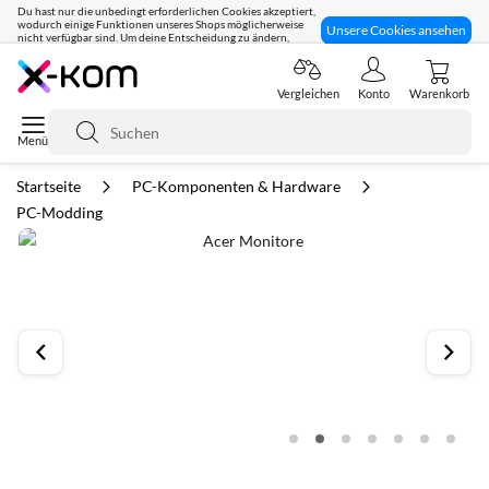
Du hast nur die unbedingt erforderlichen Cookies akzeptiert,
wodurch einige Funktionen unseres Shops möglicherweise
Unsere Cookies ansehen
nicht verfügbar sind. Um deine Entscheidung zu ändern,
klicke hier:
Seit 8 Jahren für dich da!
Vergleichen
Konto
Warenkorb
Suche
Startseite
PC-Komponenten & Hardware
PC-Modding