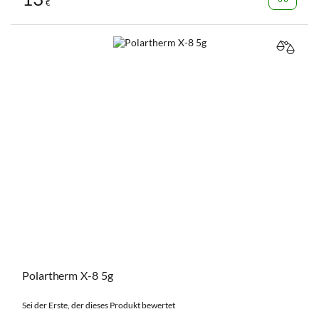
€
VERGL
Polartherm X-8 5g
Sei der Erste, der dieses Produkt bewertet