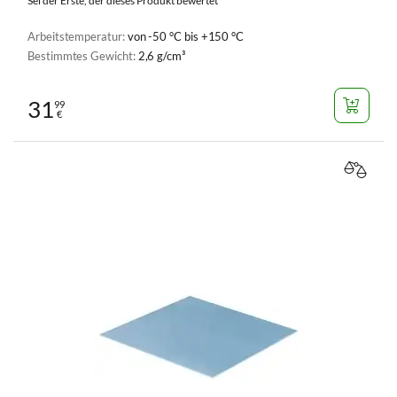
Sei der Erste, der dieses Produkt bewertet
Arbeitstemperatur:
von -50 °C bis +150 °C
Bestimmtes Gewicht:
2,6 g/cm³
31
99
€
VERGL