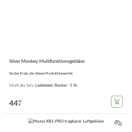
Silver Monkey Multifunktionsgebläse
Sei der Erste, der dieses Produkt bewertet
Inhalt des Sets:
Ladekabel, Stecker - 5 St.
44
99
€
VERGL