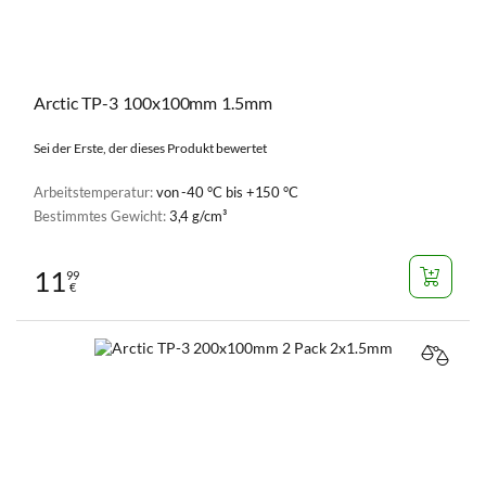
Arctic TP-3 100x100mm 1.5mm
Sei der Erste, der dieses Produkt bewertet
Arbeitstemperatur:
von -40 °C bis +150 °C
Bestimmtes Gewicht:
3,4 g/cm³
11
99
€
VERGL