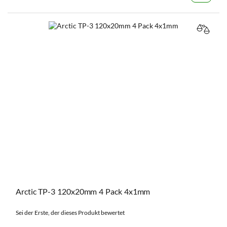
VERGL
Arctic TP-3 120x20mm 4 Pack 4x1mm
Sei der Erste, der dieses Produkt bewertet