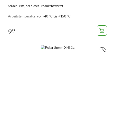
Sei der Erste, der dieses Produkt bewertet
Arbeitstemperatur:
von -40 °C bis +150 °C
9
99
€
VERGL