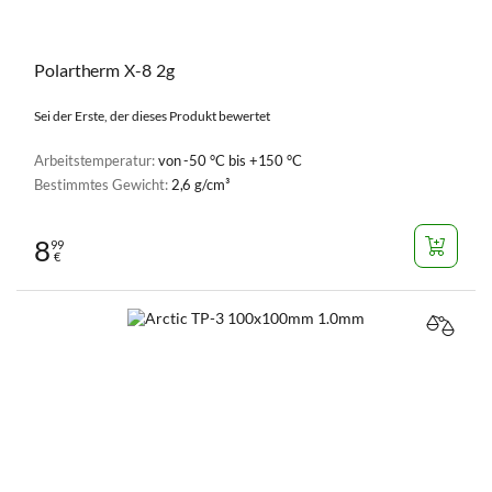
Polartherm X-8 2g
Sei der Erste, der dieses Produkt bewertet
Arbeitstemperatur:
von -50 °C bis +150 °C
Bestimmtes Gewicht:
2,6 g/cm³
8
99
€
VERGL