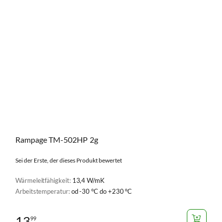
Rampage TM-502HP 2g
Sei der Erste, der dieses Produkt bewertet
Wärmeleitfähigkeit:
13,4 W/mK
Arbeitstemperatur:
od -30 °C do +230 °C
13
99