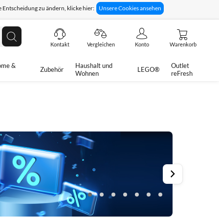
 Entscheidung zu ändern, klicke hier:
Unsere Cookies ansehen
giges Rückgaberecht
Technische Unterstützung
Suche
Kontakt
Vergleichen
Konto
Warenkorb
ome &
Haushalt und
Outlet
Zubehör
LEGO®
Wohnen
reFresh