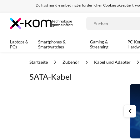
Du hast nur die unbedingt erforderlichen Cookies akzeptiert, w
Seit 8 Jahren für dich da!
95% positives Fe
Suche
Laptops &
Smartphones &
Gaming &
PC-Ko
PCs
Smartwatches
Streaming
Hardw
Startseite
Zubehör
Kabel und Adapter
SATA-Kabel