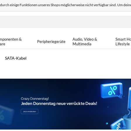
odurch einige Funktionen unseres Shops möglicherweise nicht verfügbar sind. Um deine
edback
Sicher einkaufen
14-tä
mponenten &
Audio, Video &
Smart H
Peripheriegeräte
are
Multimedia
Lifestyle
SATA-Kabel