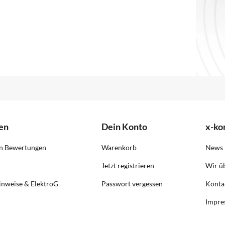
en
Dein Konto
x-k
on Bewertungen
Warenkorb
News
Jetzt registrieren
Wir ü
inweise & ElektroG
Passwort vergessen
Konta
Impre