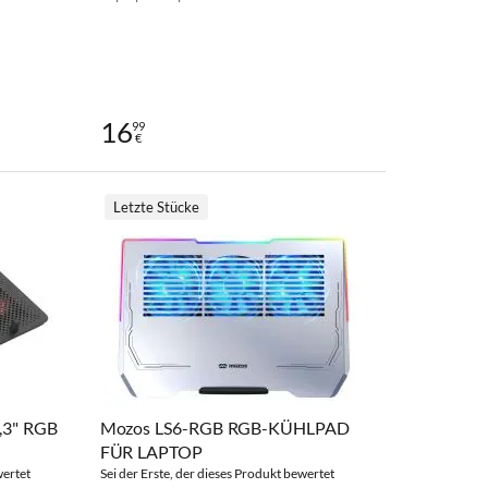
16
99
€
Letzte Stücke
,3" RGB
Mozos LS6-RGB RGB-KÜHLPAD
FÜR LAPTOP
wertet
Sei der Erste, der dieses Produkt bewertet