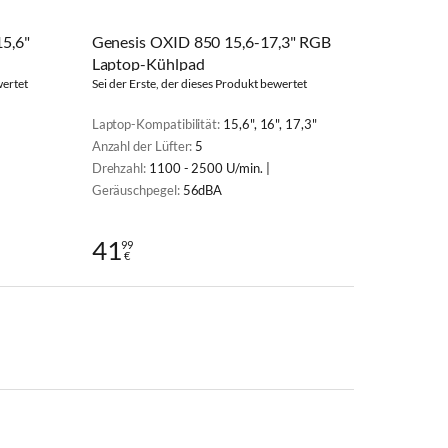
15,6"
Genesis OXID 850 15,6-17,3" RGB
Laptop-Kühlpad
wertet
Sei der Erste, der dieses Produkt bewertet
Laptop-Kompatibilität:
15,6", 16", 17,3"
Anzahl der Lüfter:
5
Drehzahl:
1100 - 2500 U/min. |
Geräuschpegel:
56dBA
41
99
€