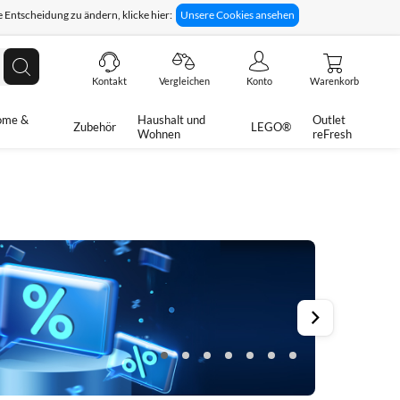
 Entscheidung zu ändern, klicke hier:
Unsere Cookies ansehen
giges Rückgaberecht
Technische Unterstützung
Suche
Kontakt
Vergleichen
Konto
Warenkorb
ome &
Haushalt und
Outlet
Zubehör
LEGO®
Wohnen
reFresh