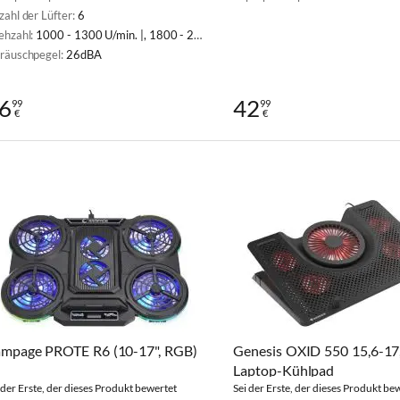
zahl der Lüfter:
6
ehzahl:
1000 - 1300 U/min. |, 1800 - 2100 U/min
räuschpegel:
26dBA
6
42
99
99
€
€
mpage PROTE R6 (10-17", RGB)
Genesis OXID 550 15,6-17
Laptop-Kühlpad
 der Erste, der dieses Produkt bewertet
Sei der Erste, der dieses Produkt be