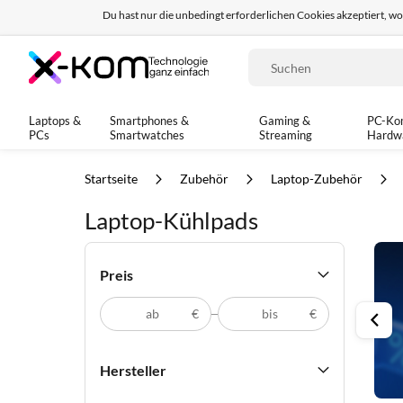
Du hast nur die unbedingt erforderlichen Cookies akzeptiert, w
Seit 8 Jahren für dich da!
95% positives Fe
Suche
Laptops &
Smartphones &
Gaming &
PC-Ko
PCs
Smartwatches
Streaming
Hardw
Startseite
Zubehör
Laptop-Zubehör
Laptop-Kühlpads
Preis
€
€
Hersteller