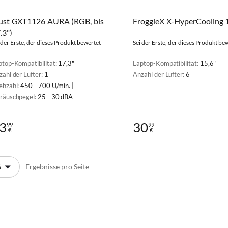
ust GXT1126 AURA (RGB, bis
FroggieX X-HyperCooling 
,3")
 der Erste, der dieses Produkt bewertet
Sei der Erste, der dieses Produkt be
ptop-Kompatibilität:
17,3"
Laptop-Kompatibilität:
15,6"
zahl der Lüfter:
1
Anzahl der Lüfter:
6
ehzahl:
450 - 700 U/min. |
räuschpegel:
25 - 30 dBA
3
30
99
99
€
€
Ergebnisse pro Seite