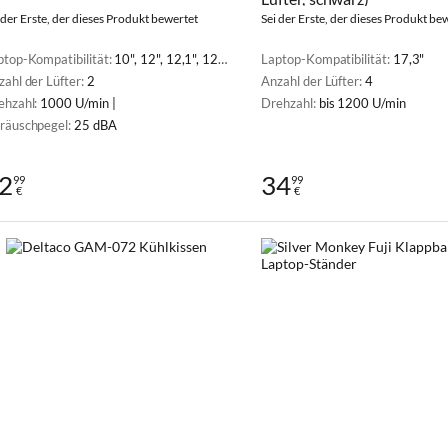
 der Erste, der dieses Produkt bewertet
Sei der Erste, der dieses Produkt be
ptop-Kompatibilität:
10", 12", 12,1", 12,5", 13", 13,3", 14", 14,1", 15", 15,4", 15,6"
Laptop-Kompatibilität:
17,3"
zahl der Lüfter:
2
Anzahl der Lüfter:
4
ehzahl:
1000 U/min |
Drehzahl:
bis 1200 U/min
räuschpegel:
25 dBA
2
34
99
99
€
€