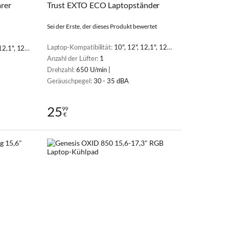
arer
Trust EXTO ECO Laptopständer
Sei der Erste, der dieses Produkt bewertet
Laptop-Kompatibilität:
10", 12", 12,1", 12,5", 13", 13,3", 14", 14,1", 15", 15,4", 15,6", 16"
, 14,1", 15", 15,4", 15,6", 16", 17"
Anzahl der Lüfter:
1
Drehzahl:
650 U/min |
Geräuschpegel:
30 - 35 dBA
25
99
€