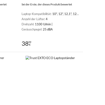
wertet
Sei der Erste, der dieses Produkt bewertet
Laptop-Kompatibilität:
10", 12", 12,1", 12,5", 13", 13,3", 14", 14,1", 15", 15,4", 15,6", 16", 17", 17,3"
Anzahl der Lüfter:
4
Drehzahl:
1100 U/min |
Geräuschpegel:
25 dBA
38
99
€