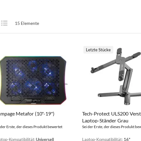
Anzeigen
15
Elemente
te
Liste
als
Letzte Stücke
mpage Metafor (10"-19")
Tech-Protect ULS200 Verst
Laptop-Ständer Grau
 der Erste, der dieses Produkt bewertet
Sei der Erste, der dieses Produkt be
ptop-Kompatibilität:
Universell
Laptop-Kompatibilität:
16"