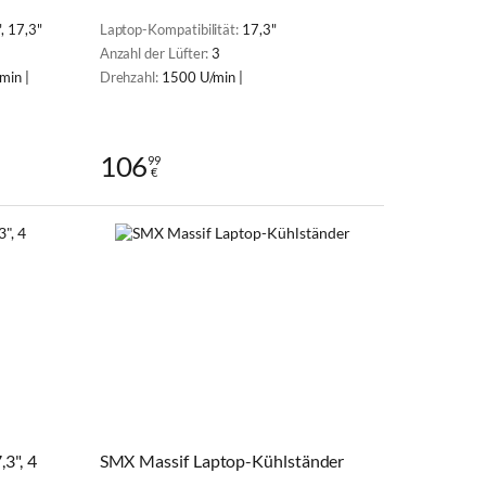
, 17,3"
Laptop-Kompatibilität:
17,3"
Anzahl der Lüfter:
3
min |
Drehzahl:
1500 U/min |
106
99
€
3", 4
SMX Massif Laptop-Kühlständer