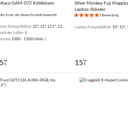
ltaco GAM-072 Kühlkissen
Silver Monkey Fuji Klappb
Laptop-Ständer
 der Erste, der dieses Produkt bewertet
1 Bewertung
ptop-Kompatibilität:
10", 12", 12,1", 12,5", 13", 13,3", 14", 14,1", 15", 15,4", 15,6", 16", 17", 17,3"
Laptop-Kompatibilität:
10", 12", 12,1", 12,5", 13", 13,3", 14"
zahl der Lüfter:
5
ehzahl:
1000 - 1300 U/min. |
5
15
99
99
€
€