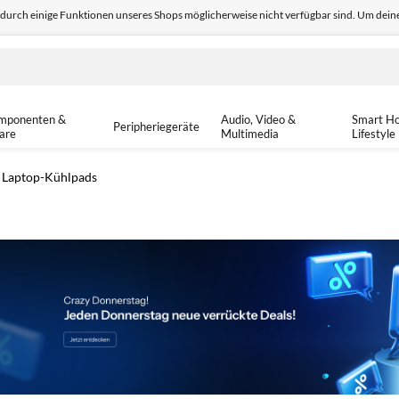
odurch einige Funktionen unseres Shops möglicherweise nicht verfügbar sind. Um deine
edback
Sicher einkaufen
14-tä
mponenten &
Audio, Video &
Smart H
Peripheriegeräte
are
Multimedia
Lifestyle
Laptop-Kühlpads