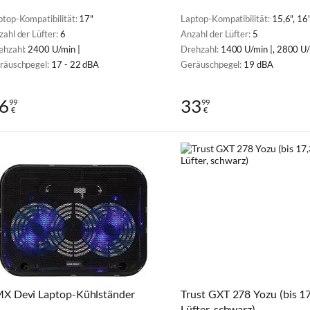
ptop-Kompatibilität:
17"
Laptop-Kompatibilität:
15,6", 16"
zahl der Lüfter:
6
Anzahl der Lüfter:
5
ehzahl:
2400 U/min |
Drehzahl:
1400 U/min |, 2800 U/
räuschpegel:
17 - 22 dBA
Geräuschpegel:
19 dBA
6
33
99
99
€
€
X Devi Laptop-Kühlständer
Trust GXT 278 Yozu (bis 17,
Lüfter, schwarz)