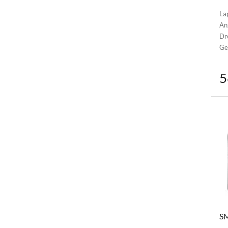
La
An
Dr
Ge
5
SM