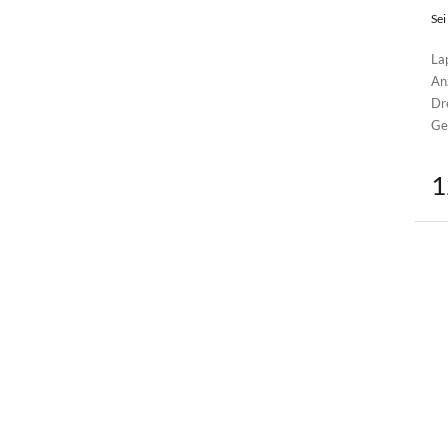
Sei
La
An
Dr
Ge
1