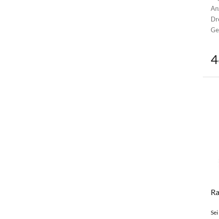
An
Dr
Ge
4
Ra
Sei