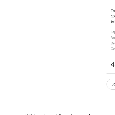
Tr
17
Sei
La
An
Dr
Ge
4