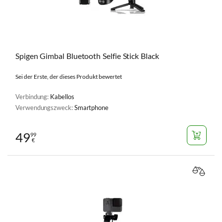
Spigen Gimbal Bluetooth Selfie Stick Black
Sei der Erste, der dieses Produkt bewertet
Verbindung:
Kabellos
Verwendungszweck:
Smartphone
49
99
€
VERGL