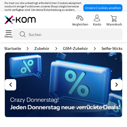
Du hast nur die unbedingt erforderlichen Cookies akzeptiert,
wodurch einige Funktionen unseres Shops möglicherweise
Unsere Cookies ansehen
nicht verfügbar sind. Um deine Entscheidung zu ändern,
klicke hier:
Seit 8 Jahren für dich da!
Vergleichen
Konto
Warenkorb
Suche
Startseite
Zubehör
GSM-Zubehör
Selfie-Sticks