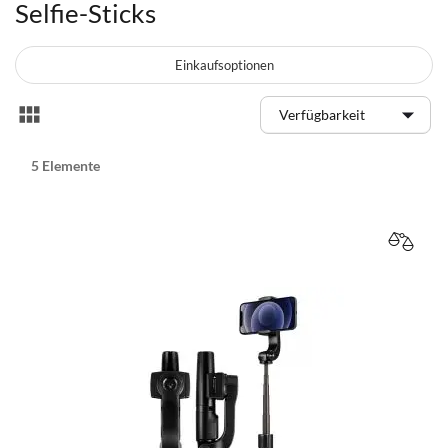
Selfie-Sticks
Einkaufsoptionen
Anzeigen
Liste
als
5
Elemente
VERGL