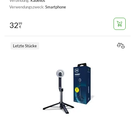
Verbindung:
Kabellos
Verwendungszweck:
Smartphone
32
99
€
Letzte Stücke
VERGL