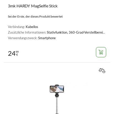
3mk HARDY MagSelfie Stick
Sei der Erste, der dieses Produkt bewertet
Verbindung:
Kabellos
Zusätzliche Informationen:
Stativfunktion, 360-Grad-Verstellbereich, MagSafe Technologie
Verwendungszweck:
Smartphone
24
99
€
VERGL