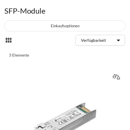
SFP-Module
Einkaufsoptionen
Anzeigen
Liste
als
3
Elemente
VERGL