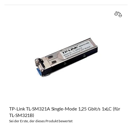
VERGL
TP-Link TL-SM321A Single-Mode 1,25 Gbit/s 1xLC (für
TL-SM321B)
Sei der Erste, der dieses Produkt bewertet