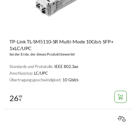
TP-Link TL-SM5110-SR Multi-Mode 10Gb/s SFP+
1xLC/UPC
Sei der Erste, der dieses Produkt bewertet
Standards und Protokolle:
IEEE 802.3ae
Anschlusstyp:
LC/UPC
Übertragungsgeschwindigkeit:
10 Gbit/s
26
99
€
VERGL