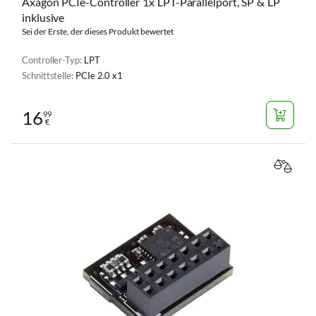
Axagon PCIe-Controller 1x LPT-Parallelport, SP & LP
inklusive
Sei der Erste, der dieses Produkt bewertet
Controller-Typ:
LPT
Schnittstelle:
PCIe 2.0 x1
16
99
€
VERGL