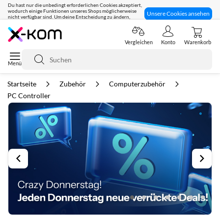
Du hast nur die unbedingt erforderlichen Cookies akzeptiert,
wodurch einige Funktionen unseres Shops möglicherweise
Unsere Cookies ansehen
nicht verfügbar sind. Um deine Entscheidung zu ändern,
klicke hier:
Seit 8 Jahren für dich da!
Vergleichen
Konto
Warenkorb
Suche
Startseite
Zubehör
Computerzubehör
PC Controller