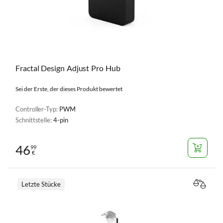
Fractal Design Adjust Pro Hub
Sei der Erste, der dieses Produkt bewertet
Controller-Typ:
PWM
Schnittstelle:
4-pin
46
99
€
Letzte Stücke
VERGL