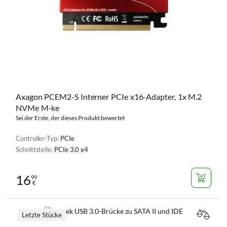
Axagon PCEM2-S Interner PCIe x16-Adapter, 1x M.2
NVMe M-ke
Sei der Erste, der dieses Produkt bewertet
Controller-Typ:
PCIe
Schnittstelle:
PCIe 3.0 x4
16
99
€
Letzte Stücke
VERGL