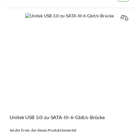
VERGL
Unitek USB 3.0-zu-SATA-III-6-Gbit/s-Brücke
Sei der Erste, der dieses Produkt bewertet