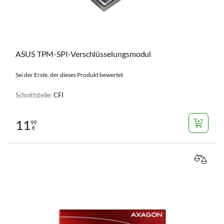
ASUS TPM-SPI-Verschlüsselungsmodul
Sei der Erste, der dieses Produkt bewertet
Schnittstelle:
CFI
11
99
€
VERGL