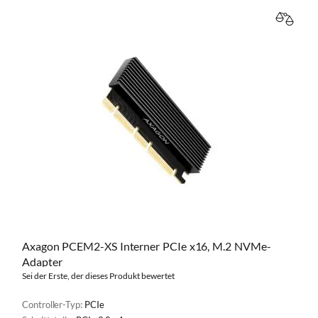
VERGL
Axagon PCEM2-XS Interner PCIe x16, M.2 NVMe-
Adapter
Sei der Erste, der dieses Produkt bewertet
Controller-Typ:
PCIe