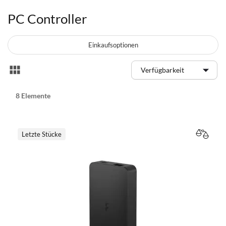
PC Controller
Einkaufsoptionen
Anzeigen
Liste
als
8
Elemente
Letzte Stücke
VERGL