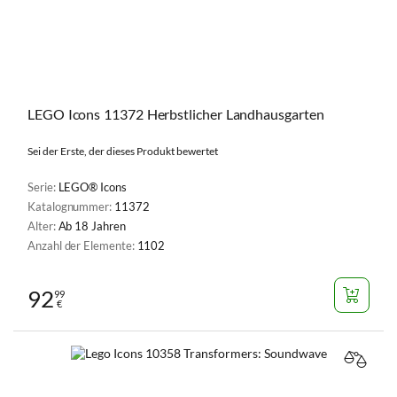
LEGO Icons 11372 Herbstlicher Landhausgarten
Sei der Erste, der dieses Produkt bewertet
Serie:
LEGO® Icons
Katalognummer:
11372
Alter:
Ab 18 Jahren
Anzahl der Elemente:
1102
92
99
€
VERGL