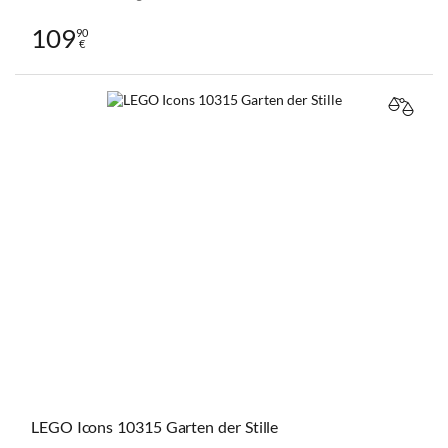
109
90
€
VERGL
LEGO Icons 10315 Garten der Stille