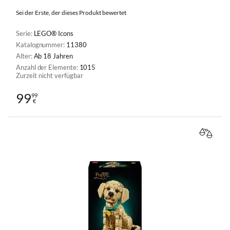
Sei der Erste, der dieses Produkt bewertet
Serie:
LEGO® Icons
Katalognummer:
11380
Alter:
Ab 18 Jahren
Anzahl der Elemente:
1015
Zurzeit nicht verfügbar
99
99
€
VERGL