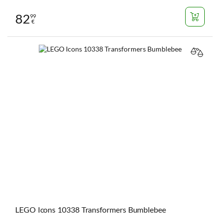
82
99
€
VERGL
LEGO Icons 10338 Transformers Bumblebee