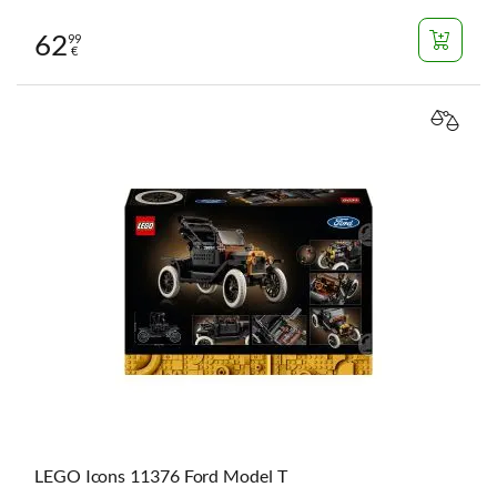
62
99
€
VERGL
LEGO Icons 11376 Ford Model T