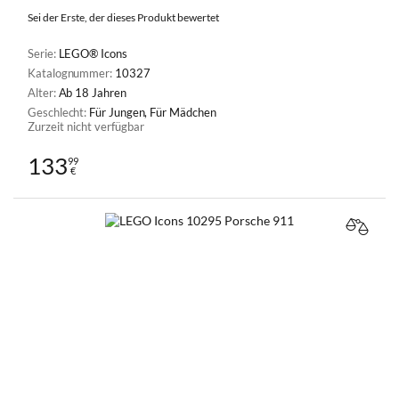
Sei der Erste, der dieses Produkt bewertet
Serie:
LEGO® Icons
Katalognummer:
10327
Alter:
Ab 18 Jahren
Geschlecht:
Für Jungen, Für Mädchen
Zurzeit nicht verfügbar
133
99
€
VERGL