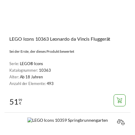
LEGO Icons 10363 Leonardo da Vincis Fluggerät
Sei der Erste, der dieses Produkt bewertet
Serie:
LEGO® Icons
Katalognummer:
10363
Alter:
Ab 18 Jahren
Anzahl der Elemente:
493
51
99
€
VERGL