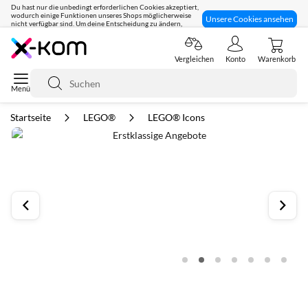
Du hast nur die unbedingt erforderlichen Cookies akzeptiert,
wodurch einige Funktionen unseres Shops möglicherweise
Unsere Cookies ansehen
nicht verfügbar sind. Um deine Entscheidung zu ändern,
klicke hier:
Seit 8 Jahren für dich da!
Vergleichen
Konto
Warenkorb
Suche
Startseite
LEGO®
LEGO® Icons