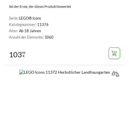
Sei der Erste, der dieses Produkt bewertet
Serie:
LEGO® Icons
Katalognummer:
11376
Alter:
Ab 18 Jahren
Anzahl der Elemente:
1060
103
99
€
VERGL