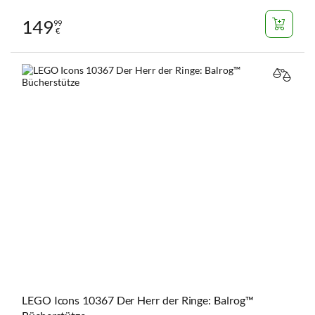
149
99
€
VERGL
LEGO Icons 10367 Der Herr der Ringe: Balrog™