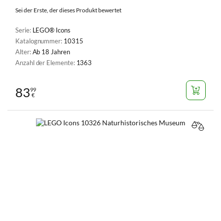
Sei der Erste, der dieses Produkt bewertet
Serie:
LEGO® Icons
Katalognummer:
10315
Alter:
Ab 18 Jahren
Anzahl der Elemente:
1363
83
99
€
VERGL