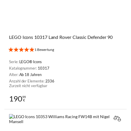
LEGO Icons 10317 Land Rover Classic Defender 90
1 Bewertung
Serie:
LEGO® Icons
Katalognummer:
10317
Alter:
Ab 18 Jahren
Anzahl der Elemente:
2336
Zurzeit nicht verfügbar
190
99
€
VERGL