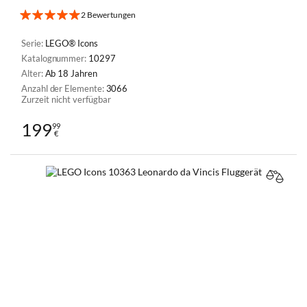
2 Bewertungen
Serie:
LEGO® Icons
Katalognummer:
10297
Alter:
Ab 18 Jahren
Anzahl der Elemente:
3066
Zurzeit nicht verfügbar
199
99
€
VERGL