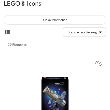
LEGO® Icons
Einkaufsoptionen
Anzeigen
Liste
als
29
Elemente
VERGL