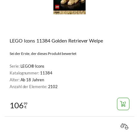
LEGO Icons 11384 Golden Retriever Welpe
Sei der Erste, der dieses Produkt bewertet
Serie:
LEGO® Icons
Katalognummer:
11384
Alter:
Ab 18 Jahren
Anzahl der Elemente:
2102
106
99
€
VERGL