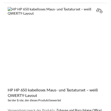
VERGL
HP HP 650 kabelloses Maus- und Tastaturset – weiß
QWERTY-Layout
Sei der Erste, der dieses Produkt bewertet
Verwendungszweck des Produkts:
Zuhause und Büro (Home Office)