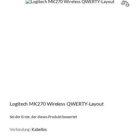
VERGL
Logitech MK270 Wireless QWERTY-Layout
Sei der Erste, der dieses Produkt bewertet
Verbindung:
Kabellos