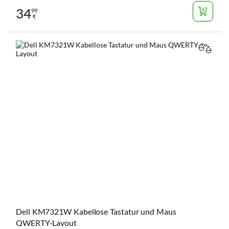
34
99
€
VERGL
Dell KM7321W Kabellose Tastatur und Maus
QWERTY-Layout