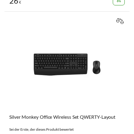
26
€
VERGL
Silver Monkey Office Wireless Set QWERTY-Layout
Sei der Erste, der dieses Produkt bewertet