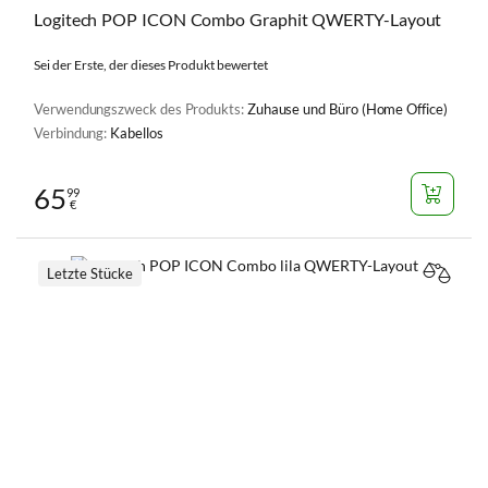
Logitech POP ICON Combo Graphit QWERTY-Layout
Sei der Erste, der dieses Produkt bewertet
Verwendungszweck des Produkts:
Zuhause und Büro (Home Office)
Verbindung:
Kabellos
65
99
€
Letzte Stücke
VERGL