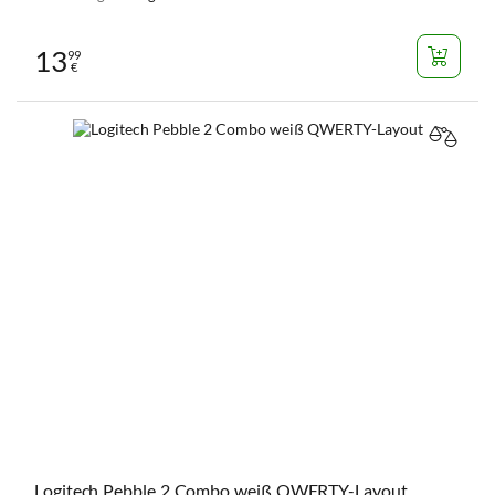
13
99
€
VERGL
Logitech Pebble 2 Combo weiß QWERTY-Layout