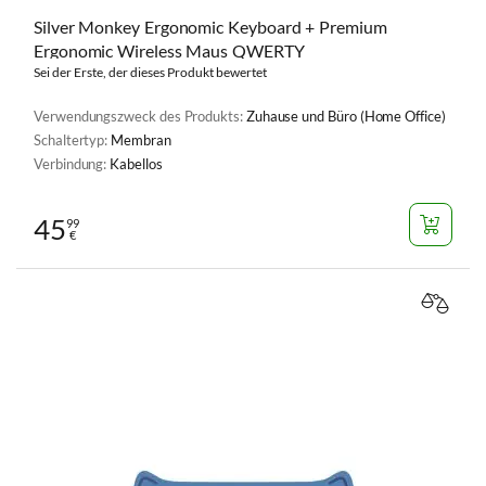
Silver Monkey Ergonomic Keyboard + Premium
Ergonomic Wireless Maus QWERTY
Sei der Erste, der dieses Produkt bewertet
Verwendungszweck des Produkts:
Zuhause und Büro (Home Office)
Schaltertyp:
Membran
Verbindung:
Kabellos
45
99
€
VERGL