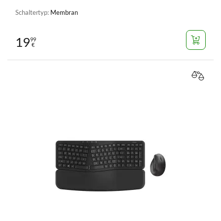
Schaltertyp:
Membran
19
99
€
VERGL