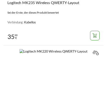
Logitech MK235 Wireless QWERTY-Layout
Sei der Erste, der dieses Produkt bewertet
Verbindung:
Kabellos
35
99
€
VERGL