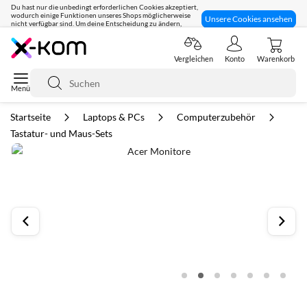
Du hast nur die unbedingt erforderlichen Cookies akzeptiert,
wodurch einige Funktionen unseres Shops möglicherweise
Unsere Cookies ansehen
nicht verfügbar sind. Um deine Entscheidung zu ändern,
klicke hier:
Seit 8 Jahren für dich da!
Vergleichen
Konto
Warenkorb
Suche
Startseite
Laptops & PCs
Computerzubehör
Tastatur- und Maus-Sets