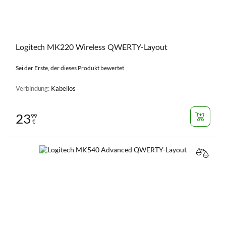
Logitech MK220 Wireless QWERTY-Layout
Sei der Erste, der dieses Produkt bewertet
Verbindung:
Kabellos
23
99
€
VERGL