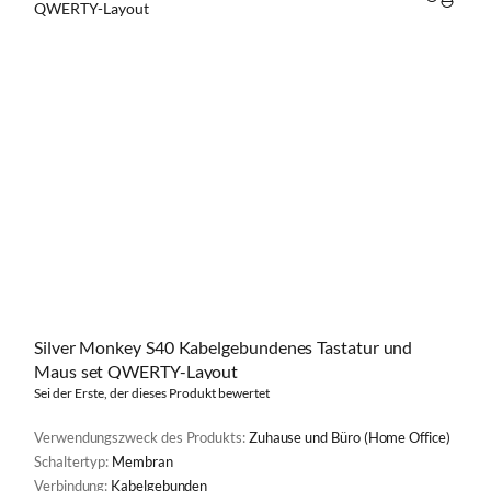
VERGL
Silver Monkey S40 Kabelgebundenes Tastatur und
Maus set QWERTY-Layout
Sei der Erste, der dieses Produkt bewertet
Verwendungszweck des Produkts:
Zuhause und Büro (Home Office)
Schaltertyp:
Membran
Verbindung:
Kabelgebunden