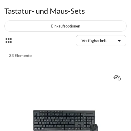
Tastatur- und Maus-Sets
Einkaufsoptionen
Anzeigen
Liste
als
33
Elemente
VERGL