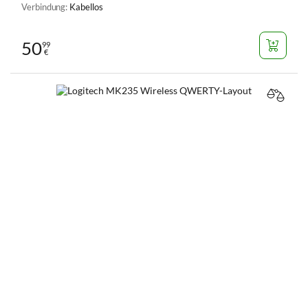
Verbindung:
Kabellos
50
99
€
VERGL