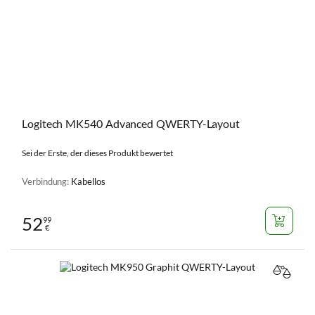
Logitech MK540 Advanced QWERTY-Layout
Sei der Erste, der dieses Produkt bewertet
Verbindung:
Kabellos
52
99
€
VERGL