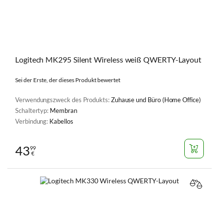
Logitech MK295 Silent Wireless weiß QWERTY-Layout
Sei der Erste, der dieses Produkt bewertet
Verwendungszweck des Produkts:
Zuhause und Büro (Home Office)
Schaltertyp:
Membran
Verbindung:
Kabellos
43
99
€
VERGL