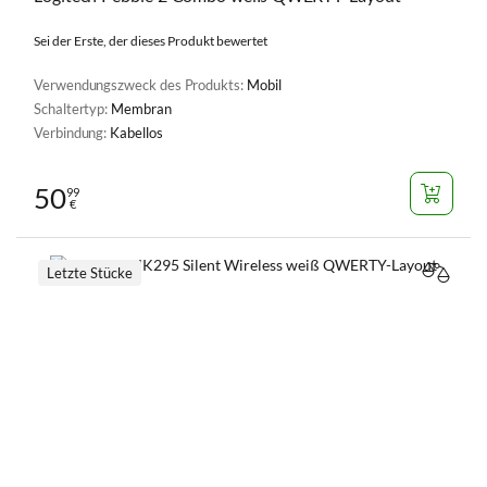
Sei der Erste, der dieses Produkt bewertet
Verwendungszweck des Produkts:
Mobil
Schaltertyp:
Membran
Verbindung:
Kabellos
50
99
€
Letzte Stücke
VERGL