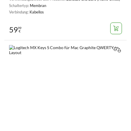
Schaltertyp:
Membran
Verbindung:
Kabellos
59
99
€
VERGL