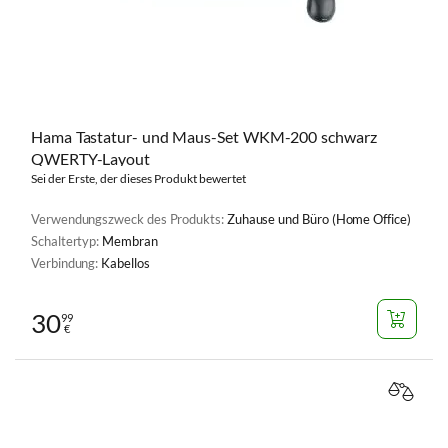
Hama Tastatur- und Maus-Set WKM-200 schwarz
QWERTY-Layout
Sei der Erste, der dieses Produkt bewertet
Verwendungszweck des Produkts:
Zuhause und Büro (Home Office)
Schaltertyp:
Membran
Verbindung:
Kabellos
30
99
€
VERGL