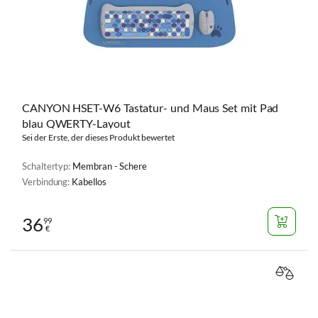
CANYON HSET-W6 Tastatur- und Maus Set mit Pad
blau QWERTY-Layout
Sei der Erste, der dieses Produkt bewertet
Schaltertyp:
Membran - Schere
Verbindung:
Kabellos
36
99
€
VERGL