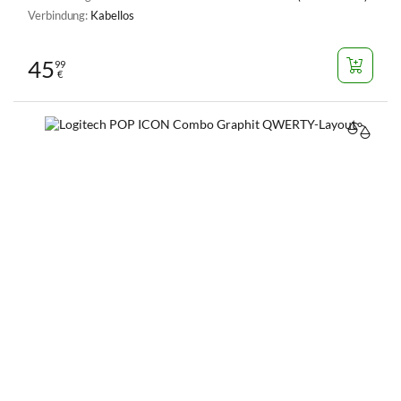
Verbindung:
Kabellos
45
99
€
VERGL