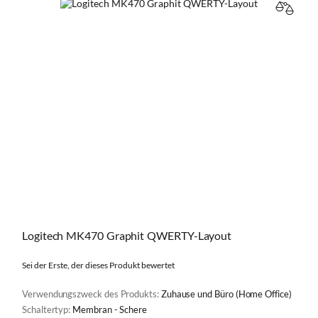
VERGL
Logitech MK470 Graphit QWERTY-Layout
Sei der Erste, der dieses Produkt bewertet
Verwendungszweck des Produkts:
Zuhause und Büro (Home Office)
Schaltertyp:
Membran - Schere