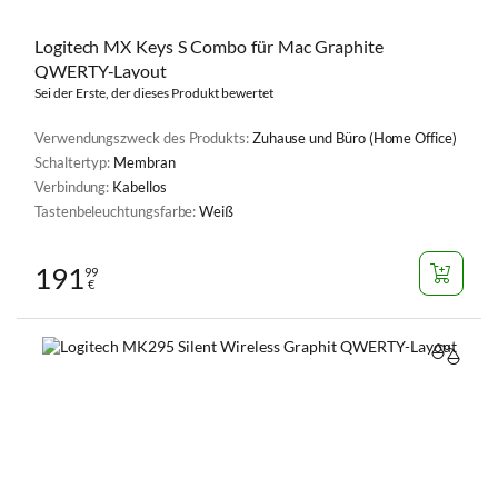
Logitech MX Keys S Combo für Mac Graphite
QWERTY-Layout
Sei der Erste, der dieses Produkt bewertet
Verwendungszweck des Produkts:
Zuhause und Büro (Home Office)
Schaltertyp:
Membran
Verbindung:
Kabellos
Tastenbeleuchtungsfarbe:
Weiß
191
99
€
VERGL