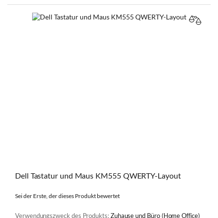
VERGL
Dell Tastatur und Maus KM555 QWERTY-Layout
Sei der Erste, der dieses Produkt bewertet
Verwendungszweck des Produkts:
Zuhause und Büro (Home Office)