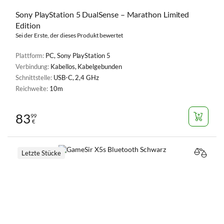
Sony PlayStation 5 DualSense – Marathon Limited
Edition
Sei der Erste, der dieses Produkt bewertet
Plattform:
PC, Sony PlayStation 5
Verbindung:
Kabellos, Kabelgebunden
Schnittstelle:
USB-C, 2,4 GHz
Reichweite:
10m
83
99
€
Letzte Stücke
VERGL