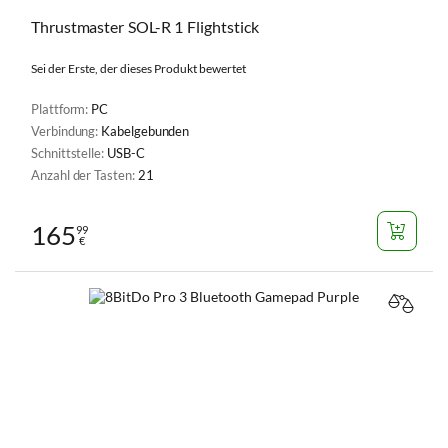
Thrustmaster SOL-R 1 Flightstick
Sei der Erste, der dieses Produkt bewertet
Plattform:
PC
Verbindung:
Kabelgebunden
Schnittstelle:
USB-C
Anzahl der Tasten:
21
165
99
€
VERGL