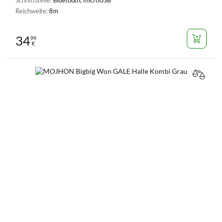
Reichweite:
8m
34
99
€
VERGL