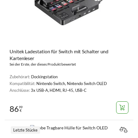
Unitek Ladestation für Switch mit Schalter und
Kartenleser
Sei der Erste, der dieses Produkt bewertet
Zubehörart:
Dockingstation
Kompatibilität:
Nintendo Switch, Nintendo Switch OLED
Anschlüsse:
3x USB-A, HDMI, RJ-45, USB-C
86
99
€
Letzte Stücke
VERGL