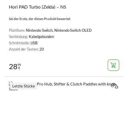
Hori PAD Turbo (Zelda) – NS
Sei der Erste, der dieses Produkt bewertet
Plattform:
Nintendo Switch, Nintendo Switch OLED
Verbindung:
Kabelgebunden
Schnittstelle:
USB
Anzahl der Tasten:
20
28
99
€
Letzte Stücke
VERGL