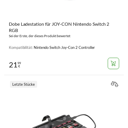
Dobe Ladestation für JOY-CON Nintendo Switch 2
RGB
Sei der Erste, der dieses Produkt bewertet
Kompatibilität:
Nintendo Switch Joy-Con 2 Controller
21
99
€
Letzte Stücke
VERGL