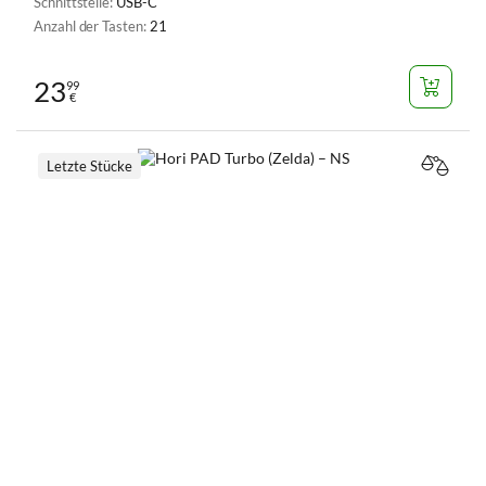
Schnittstelle:
USB-C
Anzahl der Tasten:
21
23
99
€
Letzte Stücke
VERGL