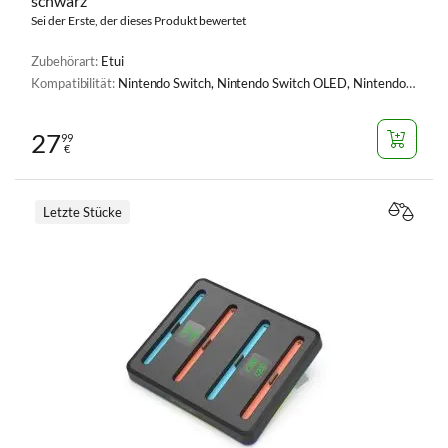
schwarz
Sei der Erste, der dieses Produkt bewertet
Zubehörart:
Etui
Kompatibilität:
Nintendo Switch, Nintendo Switch OLED, Nintendo Switch Lite, Nintendo Switch 2
27
99
€
Letzte Stücke
VERGL