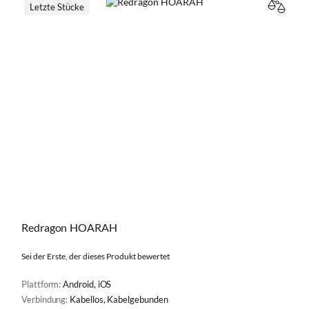
Letzte Stücke
VERGL
Redragon HOARAH
Sei der Erste, der dieses Produkt bewertet
Plattform:
Android, iOS
Verbindung:
Kabellos, Kabelgebunden