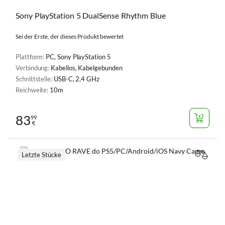
Sony PlayStation 5 DualSense Rhythm Blue
Sei der Erste, der dieses Produkt bewertet
Plattform:
PC, Sony PlayStation 5
Verbindung:
Kabellos, Kabelgebunden
Schnittstelle:
USB-C, 2,4 GHz
Reichweite:
10m
83
99
€
Letzte Stücke
VERGL