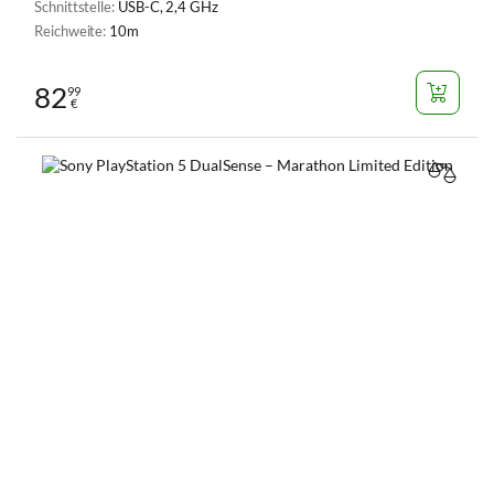
Schnittstelle:
USB-C, 2,4 GHz
Reichweite:
10m
82
99
€
VERGL