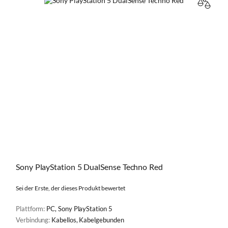
VERGL
Sony PlayStation 5 DualSense Techno Red
Sei der Erste, der dieses Produkt bewertet
Plattform:
PC, Sony PlayStation 5
Verbindung:
Kabellos, Kabelgebunden