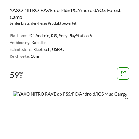
YAXO NITRO RAVE do PS5/PC/Android/iOS Forest
Camo
Sei der Erste, der dieses Produkt bewertet
Plattform:
PC, Android, iOS, Sony PlayStation 5
Verbindung:
Kabellos
Schnittstelle:
Bluetooth, USB-C
Reichweite:
10m
59
99
€
VERGL