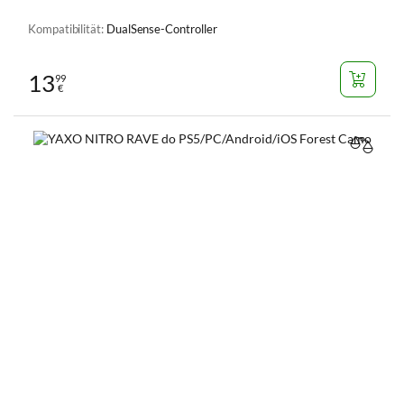
Kompatibilität:
DualSense-Controller
13
99
€
VERGL