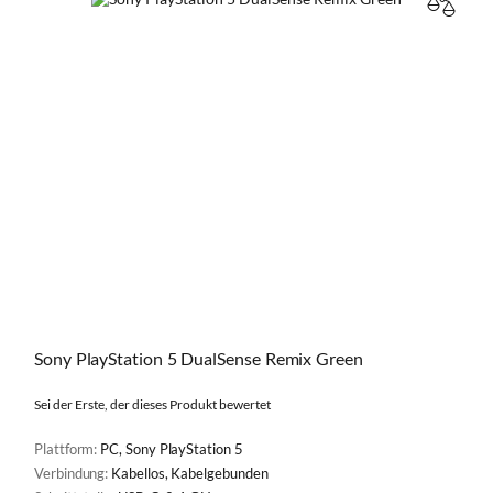
VERGL
Sony PlayStation 5 DualSense Remix Green
Sei der Erste, der dieses Produkt bewertet
Plattform:
PC, Sony PlayStation 5
Verbindung:
Kabellos, Kabelgebunden