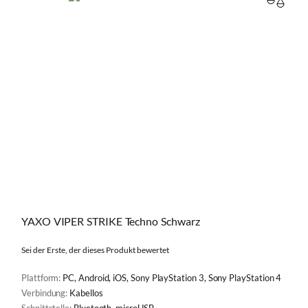
VERGL
YAXO VIPER STRIKE Techno Schwarz
Sei der Erste, der dieses Produkt bewertet
Plattform:
PC, Android, iOS, Sony PlayStation 3, Sony PlayStation 4
Verbindung:
Kabellos
Schnittstelle:
Bluetooth, microUSB