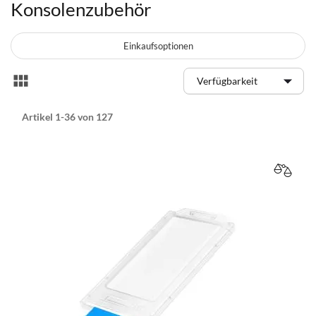
Konsolenzubehör
Einkaufsoptionen
Anzeigen
Liste
als
Artikel
1
-
36
von
127
VERGL