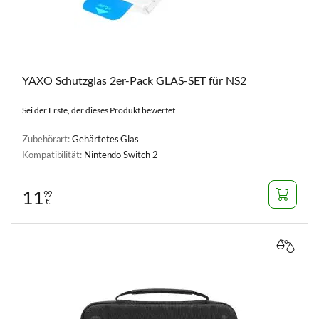
YAXO Schutzglas 2er-Pack GLAS-SET für NS2
Sei der Erste, der dieses Produkt bewertet
Zubehörart:
Gehärtetes Glas
Kompatibilität:
Nintendo Switch 2
11
99
€
VERGL