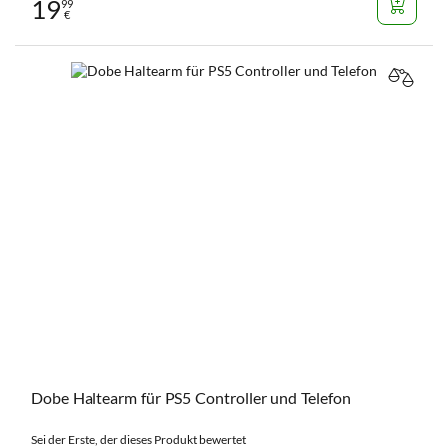
19
99
€
VERGL
Dobe Haltearm für PS5 Controller und Telefon
Sei der Erste, der dieses Produkt bewertet