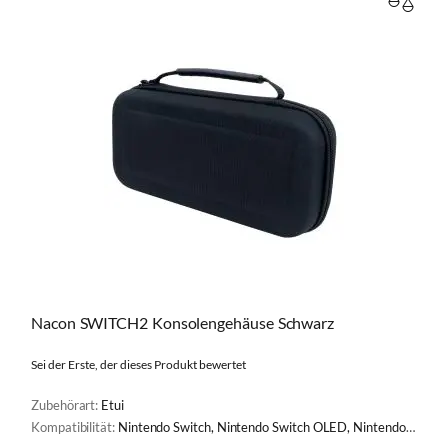
VERGL
Nacon SWITCH2 Konsolengehäuse Schwarz
Sei der Erste, der dieses Produkt bewertet
Zubehörart:
Etui
Kompatibilität:
Nintendo Switch, Nintendo Switch OLED, Nintendo Switch Lite, Nintendo Switch 2