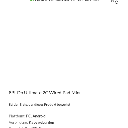
VERGL
8BitDo Ultimate 2C Wired Pad Mint
Sei der Erste, der dieses Produkt bewertet
Plattform:
PC, Android
Verbindung:
Kabelgebunden