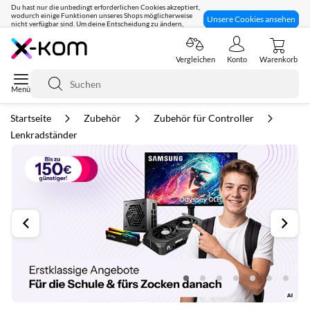
Du hast nur die unbedingt erforderlichen Cookies akzeptiert,
wodurch einige Funktionen unseres Shops möglicherweise
Unsere Cookies ansehen
nicht verfügbar sind. Um deine Entscheidung zu ändern,
klicke hier:
Seit 8 Jahren für dich da!
Vergleichen
Konto
Warenkorb
Suche
Startseite
Zubehör
Zubehör für Controller
Lenkradständer