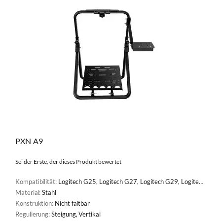
PXN A9
Sei der Erste, der dieses Produkt bewertet
Kompatibilität:
Logitech G25, Logitech G27, Logitech G29, Logitech G920 Racing Wheel, Logitech G923, PXN V10, PXN V3, PXN V9, PXN V900, Thrustmaster Ferrari 458, Thrustmaster T150, Thrustmaster T248, Thrustmaster T248X, Thrustmaster T300 Ferrari, Thrustmaster T300RS, Thrustmaster T300RS GT, Thrustmaster T80, Thrustmaster T-GT, Thrustmaster TMX, Thrustmaster TMX PRO, Thrustmaster TS-PC, Thrustmaster TS-XW, Thrustmaster TX
Material:
Stahl
Konstruktion:
Nicht faltbar
Regulierung:
Steigung, Vertikal