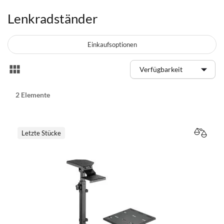
Lenkradständer
Einkaufsoptionen
Anzeigen
Liste
als
2
Elemente
Letzte Stücke
VERGL