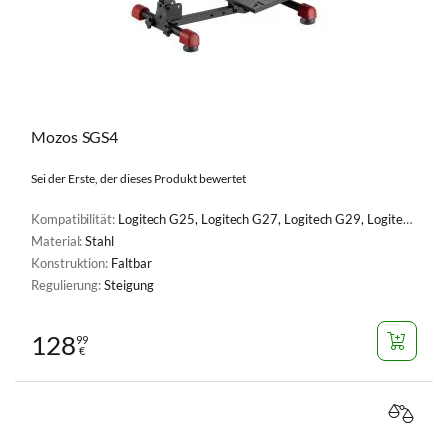
Mozos SGS4
Sei der Erste, der dieses Produkt bewertet
Kompatibilität:
Logitech G25, Logitech G27, Logitech G29, Logitech G920 Racing Wheel, MOZA R3, MOZA R12, MOZA R16, MOZA R5, Fanatec ClubSport DD/DD+, MOZA R9, Logitech G PRO, MOZA R21
Material:
Stahl
Konstruktion:
Faltbar
Regulierung:
Steigung
128
99
€
VERGL