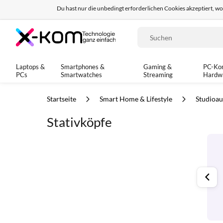
Du hast nur die unbedingt erforderlichen Cookies akzeptiert, w
Seit 8 Jahren für dich da!
95% positives Fe
Suche
Laptops &
Smartphones &
Gaming &
PC-Ko
PCs
Smartwatches
Streaming
Hardw
Startseite
Smart Home & Lifestyle
Studioau
Stativköpfe