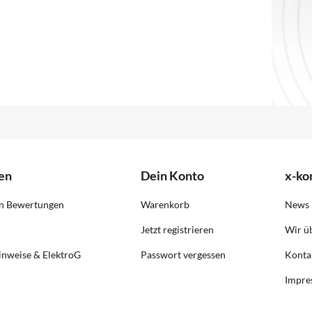
en
Dein Konto
x-k
on Bewertungen
Warenkorb
News
Jetzt registrieren
Wir ü
inweise & ElektroG
Passwort vergessen
Konta
Impre