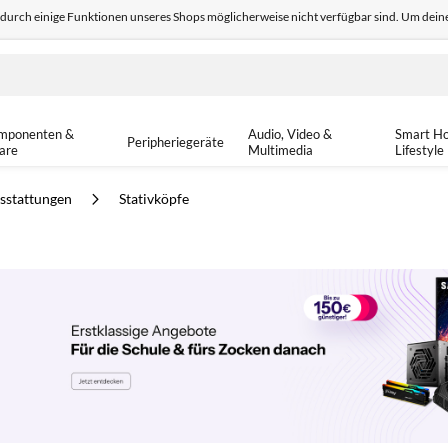
odurch einige Funktionen unseres Shops möglicherweise nicht verfügbar sind. Um deine
edback
Sicher einkaufen
14-tä
mponenten &
Audio, Video &
Smart H
Peripheriegeräte
are
Multimedia
Lifestyle
sstattungen
Stativköpfe