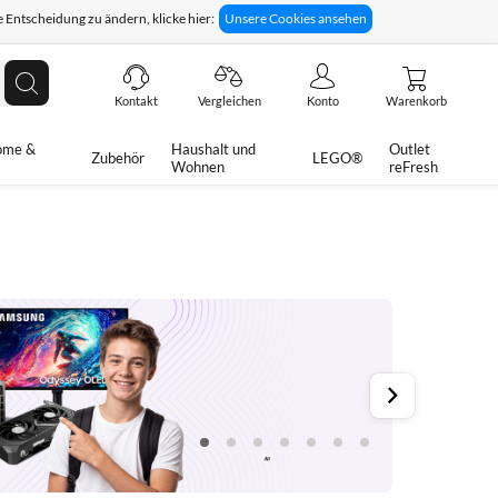
 Entscheidung zu ändern, klicke hier:
Unsere Cookies ansehen
giges Rückgaberecht
Technische Unterstützung
Suche
Kontakt
Vergleichen
Konto
Warenkorb
ome &
Haushalt und
Outlet
Zubehör
LEGO®
Wohnen
reFresh