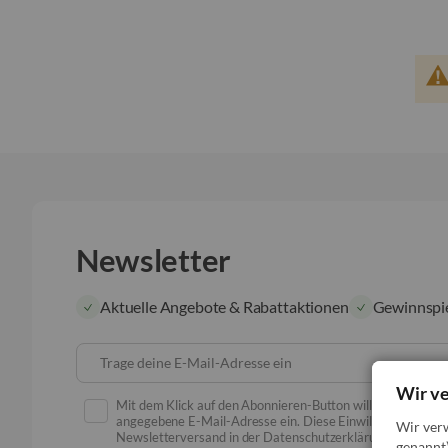
Newsletter
Aktuelle Angebote & Rabattaktionen
Gewinnspi
Trage deine E-Mail-Adresse ein
Wir v
Mit dem Klick auf den Abonnieren-Button willige ich in de
angegebene E-Mail-Adresse ein. Diese Einwilligung kann ic
Wir ver
Newsletterversand in der Datenschutzerklärung habe ich
genannt)