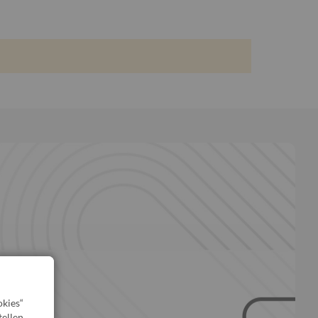
kies“
ellen,