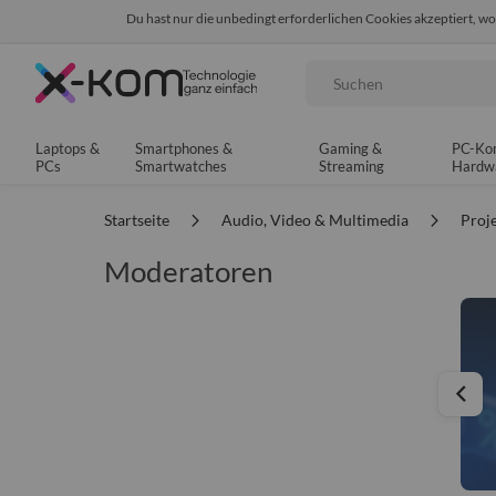
Du hast nur die unbedingt erforderlichen Cookies akzeptiert, w
Seit 8 Jahren für dich da!
95% positives Fe
Suche
Laptops &
Smartphones &
Gaming &
PC-Ko
PCs
Smartwatches
Streaming
Hardw
Startseite
Audio, Video & Multimedia
Proj
Moderatoren