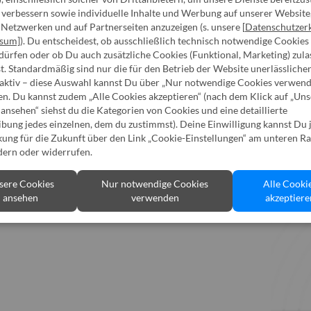
rden. Mir stehen die Betroffenenrechte der DSGVO zu.
u verbessern sowie individuelle Inhalte und Werbung auf unserer Website,
ng und Widerspruch. Ferner bestätige ich, dass ich
atenschutz findest du
hier
 Netzwerken und auf Partnerseiten anzuzeigen (s. unsere [
Datenschutzer
ssum]
). Du entscheidest, ob ausschließlich technisch notwendige Cookies
ürfen oder ob Du auch zusätzliche Cookies (Funktional, Marketing) zula
. Standardmäßig sind nur die für den Betrieb der Website unerlässliche
 aktiv – diese Auswahl kannst Du über „Nur notwendige Cookies verwen
en. Du kannst zudem „Alle Cookies akzeptieren“ (nach dem Klick auf „Un
ansehen“ siehst du die Kategorien von Cookies und eine detaillierte
bung jedes einzelnen, dem du zustimmst). Deine Einwilligung kannst Du 
ung für die Zukunft über den Link „Cookie-Einstellungen“ am unteren Ra
dern oder widerrufen.
sere Cookies
Nur notwendige Cookies
Alle Cooki
ansehen
verwenden
akzeptiere