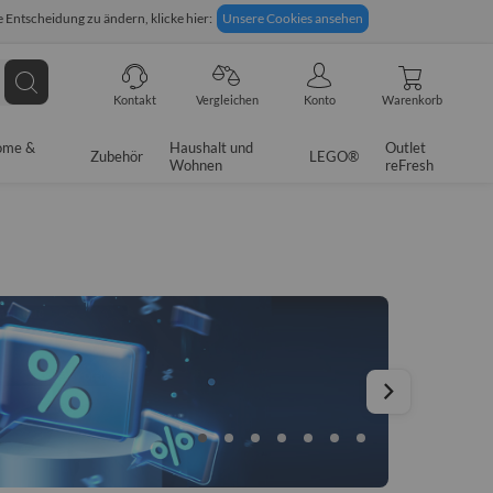
 Entscheidung zu ändern, klicke hier:
Unsere Cookies ansehen
giges Rückgaberecht
Technische Unterstützung
Suche
Kontakt
Vergleichen
Konto
Warenkorb
ome &
Haushalt und
Outlet
Zubehör
LEGO®
Wohnen
reFresh