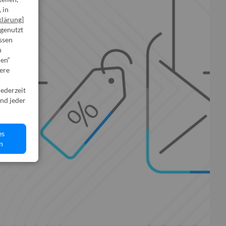
 in
klärung
]
 genutzt
ssen
n
den“
sere
jederzeit
nd jeder
es
n