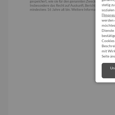
gespeichert, wie sie für den genannten Zweck benötigt we
stetig z
Insbesondere das Recht auf Auskunft, Berichtigung, Löschu
mindestens 16 Jahre alt bin. Weitere Informationen zum D
sozialen
[
[Impre
werden d
möchtest
Dienste
bestätig
Cookies 
Beschrei
mit Wirk
Seite än
Un