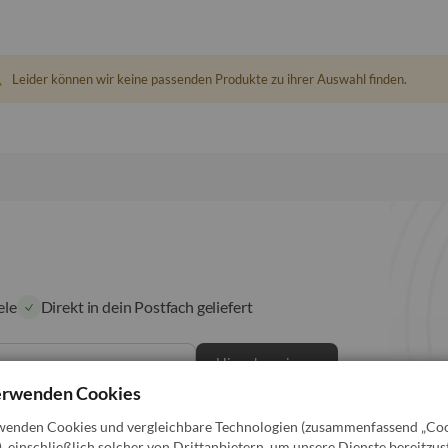
Leider können wir keine passenden Produkte zu ihrer Auswahl finden.
ele
Direkt in dein Postfach geliefert
Hier abonnieren
erwenden Cookies
n regelmäßigen Versand von Newslettern an die
h jederzeit widerrufen. Die weiteren Informationen zum
wenden Cookies und vergleichbare Technologien (zusammenfassend „Coo
 zur Kenntnis genommen. Die Daten werden nur solange
, einschließlich solcher von Drittanbietern, um unsere Dienste bereitzust