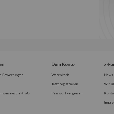
en
Dein Konto
x-k
on Bewertungen
Warenkorb
News
Jetzt registrieren
Wir ü
inweise & ElektroG
Passwort vergessen
Konta
Impre