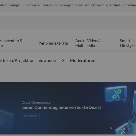
odurch einige Funktionen unseres Shops möglicherweise nicht verfügbar sind. Um deine
edback
Sicher einkaufen
14-tä
mponenten &
Audio, Video &
Smart H
Peripheriegeräte
are
Multimedia
Lifestyle
ektoren/Projektionsleinwände
Moderatoren