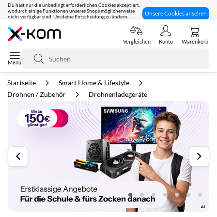
Du hast nur die unbedingt erforderlichen Cookies akzeptiert,
wodurch einige Funktionen unseres Shops möglicherweise
Unsere Cookies ansehen
nicht verfügbar sind. Um deine Entscheidung zu ändern,
klicke hier:
Seit 8 Jahren für dich da!
Vergleichen
Konto
Warenkorb
Suche
Startseite
Smart Home & Lifestyle
Drohnen / Zubehör
Drohnenladegeräte