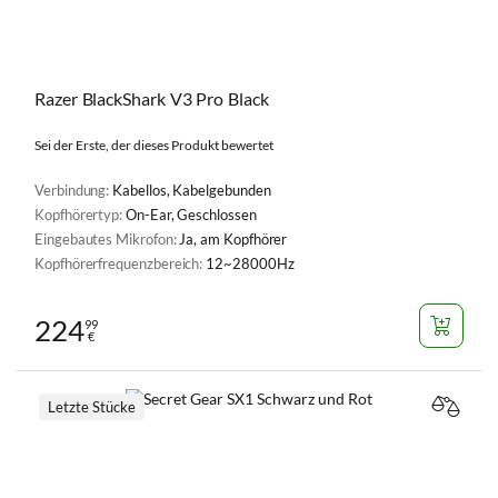
Razer BlackShark V3 Pro Black
Sei der Erste, der dieses Produkt bewertet
Verbindung:
Kabellos, Kabelgebunden
Kopfhörertyp:
On-Ear, Geschlossen
Eingebautes Mikrofon:
Ja, am Kopfhörer
Kopfhörerfrequenzbereich:
12~28000Hz
224
99
€
Letzte Stücke
VERGL