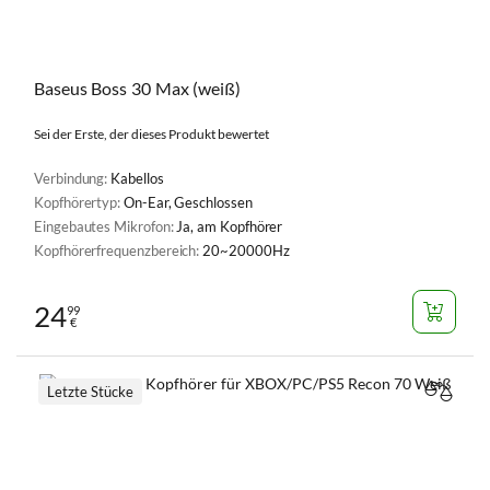
Baseus Boss 30 Max (weiß)
Sei der Erste, der dieses Produkt bewertet
Verbindung:
Kabellos
Kopfhörertyp:
On-Ear, Geschlossen
Eingebautes Mikrofon:
Ja, am Kopfhörer
Kopfhörerfrequenzbereich:
20~20000Hz
24
99
€
Letzte Stücke
VERGL