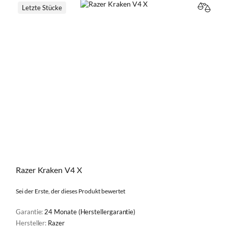
Letzte Stücke
VERGL
Razer Kraken V4 X
Sei der Erste, der dieses Produkt bewertet
Garantie:
24 Monate (Herstellergarantie)
Hersteller:
Razer