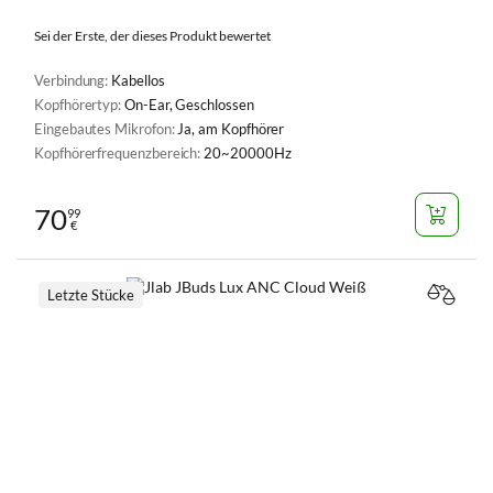
Sei der Erste, der dieses Produkt bewertet
Verbindung:
Kabellos
Kopfhörertyp:
On-Ear, Geschlossen
Eingebautes Mikrofon:
Ja, am Kopfhörer
Kopfhörerfrequenzbereich:
20~20000Hz
70
99
€
Letzte Stücke
VERGL