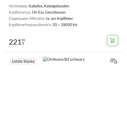
Verbindung:
Kabellos, Kabelgebunden
Kopfhörertyp:
On-Ear, Geschlossen
Eingebautes Mikrofon:
Ja, am Kopfhörer
Kopfhörerfrequenzbereich:
20 ~ 28000 Hz
221
99
€
Letzte Stücke
VERGL