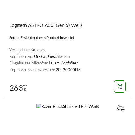
Logitech ASTRO A50 (Gen 5) Weiß
Sei der Erste, der dieses Produkt bewertet
Verbindung:
Kabellos
Kopfhörertyp:
On-Ear, Geschlossen
Eingebautes Mikrofon:
Ja, am Kopfhörer
Kopfhörerfrequenzbereich:
20~20000Hz
263
99
€
VERGL