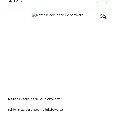
€
VERGL
Razer BlackShark V3 Schwarz
Sei der Erste, der dieses Produkt bewertet