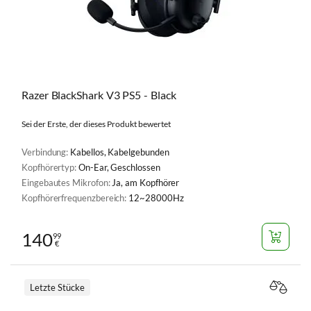
Razer BlackShark V3 PS5 - Black
Sei der Erste, der dieses Produkt bewertet
Verbindung:
Kabellos, Kabelgebunden
Kopfhörertyp:
On-Ear, Geschlossen
Eingebautes Mikrofon:
Ja, am Kopfhörer
Kopfhörerfrequenzbereich:
12~28000Hz
140
99
€
Letzte Stücke
VERGL