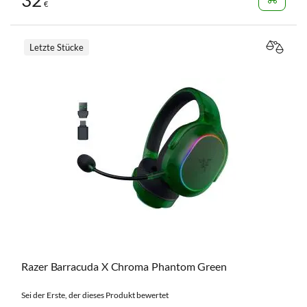
€
Letzte Stücke
VERGL
Razer Barracuda X Chroma Phantom Green
Sei der Erste, der dieses Produkt bewertet