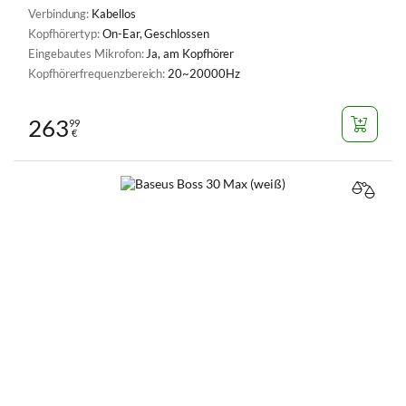
Verbindung:
Kabellos
Kopfhörertyp:
On-Ear, Geschlossen
Eingebautes Mikrofon:
Ja, am Kopfhörer
Kopfhörerfrequenzbereich:
20~20000Hz
263
99
€
VERGL