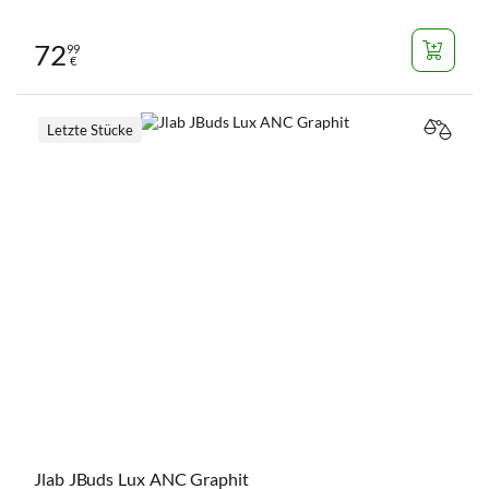
72
99
€
Letzte Stücke
VERGL
Jlab JBuds Lux ANC Graphit