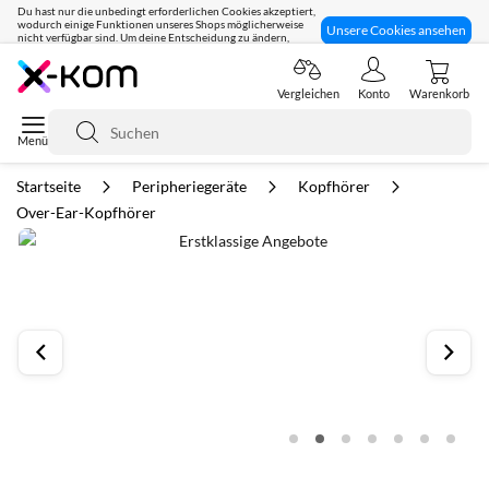
Du hast nur die unbedingt erforderlichen Cookies akzeptiert,
wodurch einige Funktionen unseres Shops möglicherweise
Unsere Cookies ansehen
nicht verfügbar sind. Um deine Entscheidung zu ändern,
klicke hier:
Seit 8 Jahren für dich da!
Vergleichen
Konto
Warenkorb
Suche
Startseite
Peripheriegeräte
Kopfhörer
Over-Ear-Kopfhörer