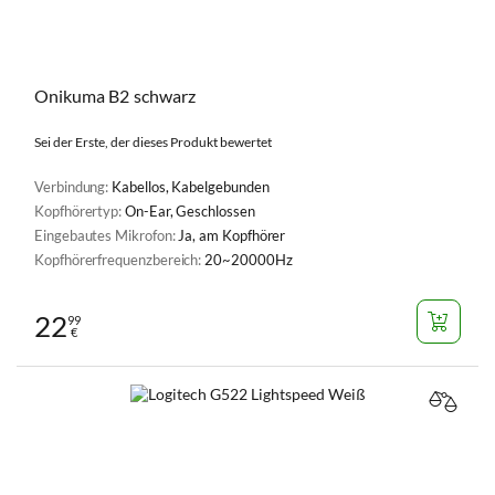
Onikuma B2 schwarz
Sei der Erste, der dieses Produkt bewertet
Verbindung:
Kabellos, Kabelgebunden
Kopfhörertyp:
On-Ear, Geschlossen
Eingebautes Mikrofon:
Ja, am Kopfhörer
Kopfhörerfrequenzbereich:
20~20000Hz
22
99
€
VERGL