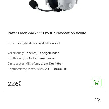
Razer BlackShark V3 Pro für PlayStation White
Sei der Erste, der dieses Produkt bewertet
Verbindung:
Kabellos, Kabelgebunden
Kopfhörertyp:
On-Ear, Geschlossen
Eingebautes Mikrofon:
Ja, am Kopfhörer
Kopfhörerfrequenzbereich:
20 ~ 28000 Hz
226
99
€
VERGL