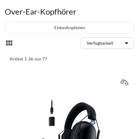
Over-Ear-Kopfhörer
Einkaufsoptionen
Anzeigen
Liste
als
Artikel
1
-
36
von
77
VERGL