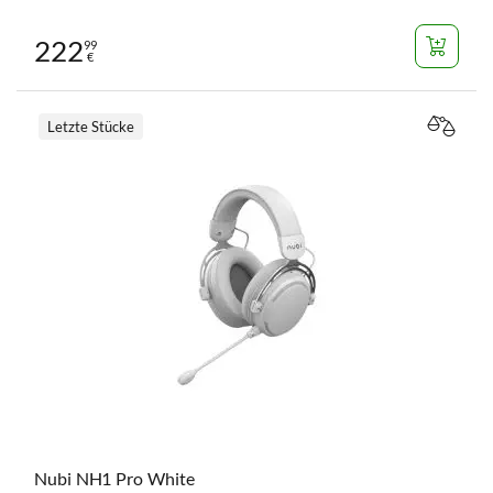
222
99
€
Letzte Stücke
VERGL
Nubi NH1 Pro White