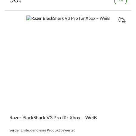
€
VERGL
Razer BlackShark V3 Pro für Xbox – Weiß
Sei der Erste, der dieses Produkt bewertet