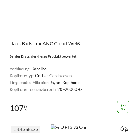
Jlab JBuds Lux ANC Cloud Weiß
Sei der Erste, der dieses Produkt bewertet
Verbindung:
Kabellos
Kopfhörertyp:
On-Ear, Geschlossen
Eingebautes Mikrofon:
Ja, am Kopfhörer
Kopfhörerfrequenzbereich:
20~20000Hz
107
99
€
Letzte Stücke
VERGL