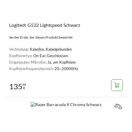
Logitech G522 Lightspeed Schwarz
Sei der Erste, der dieses Produkt bewertet
Verbindung:
Kabellos, Kabelgebunden
Kopfhörertyp:
On-Ear, Geschlossen
Eingebautes Mikrofon:
Ja, am Kopfhörer
Kopfhörerfrequenzbereich:
20~20000Hz
135
99
€
VERGL