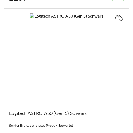
VERGL
Logitech ASTRO A50 (Gen 5) Schwarz
Sei der Erste, der dieses Produkt bewertet