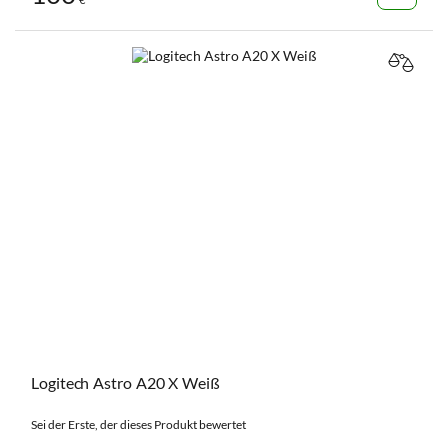
VERGL
Logitech Astro A20 X Weiß
Sei der Erste, der dieses Produkt bewertet