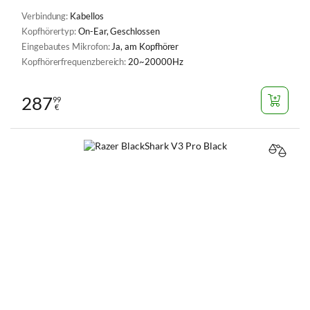
Verbindung:
Kabellos
Kopfhörertyp:
On-Ear, Geschlossen
Eingebautes Mikrofon:
Ja, am Kopfhörer
Kopfhörerfrequenzbereich:
20~20000Hz
287
99
€
VERGL