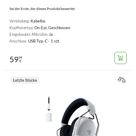
Sei der Erste, der dieses Produkt bewertet
Verbindung:
Kabellos
Kopfhörertyp:
On-Ear, Geschlossen
Eingebautes Mikrofon:
Ja
Anschluss:
USB Typ.-C - 1 szt.
59
99
€
Letzte Stücke
VERGL