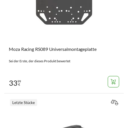
Moza Racing RS089 Universalmontageplatte
Sei der Erste, der dieses Produkt bewertet
33
99
€
Letzte Stücke
VERGL