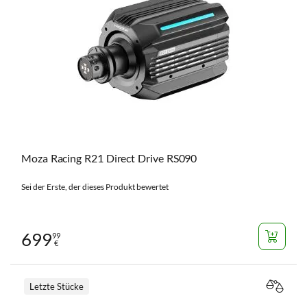
Moza Racing R21 Direct Drive RS090
Sei der Erste, der dieses Produkt bewertet
699
99
€
Letzte Stücke
VERGL