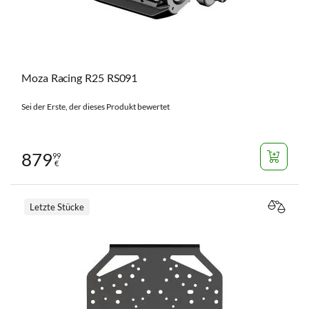
Moza Racing R25 RS091
Sei der Erste, der dieses Produkt bewertet
879
99
€
Letzte Stücke
VERGL