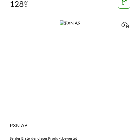
128
99
€
VERGL
PXN A9
Sei der Erste, der dieses Produkt bewertet