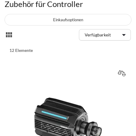
Zubehör für Controller
Einkaufsoptionen
Anzeigen
Liste
als
12
Elemente
VERGL