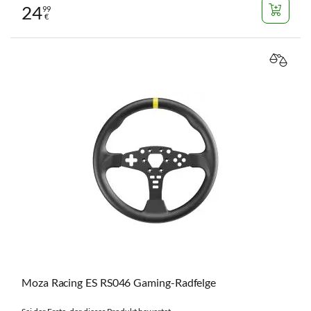
24
99
€
VERGL
Moza Racing ES RS046 Gaming-Radfelge