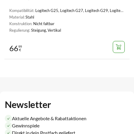
Kompatibilität:
Logitech G25, Logitech G27, Logitech G29, Logitech G920 Racing Wheel, Logitech G923, PXN V10, PXN V3, PXN V9, PXN V900, Thrustmaster Ferrari 458, Thrustmaster T150, Thrustmaster T248, Thrustmaster T248X, Thrustmaster T300 Ferrari, Thrustmaster T300RS, Thrustmaster T300RS GT, Thrustmaster T80, Thrustmaster T-GT, Thrustmaster TMX, Thrustmaster TMX PRO, Thrustmaster TS-PC, Thrustmaster TS-XW, Thrustmaster TX
Material:
Stahl
Konstruktion:
Nicht faltbar
Regulierung:
Steigung, Vertikal
66
99
€
Newsletter
Aktuelle Angebote & Rabattaktionen
Gewinnspiele
Direkt in dein Postfach geliefert