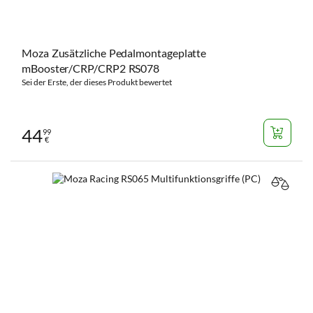
Moza Zusätzliche Pedalmontageplatte
mBooster/CRP/CRP2 RS078
Sei der Erste, der dieses Produkt bewertet
44
99
€
VERGL