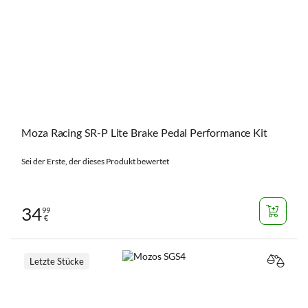
Moza Racing SR-P Lite Brake Pedal Performance Kit
Sei der Erste, der dieses Produkt bewertet
34
99
€
Letzte Stücke
VERGL