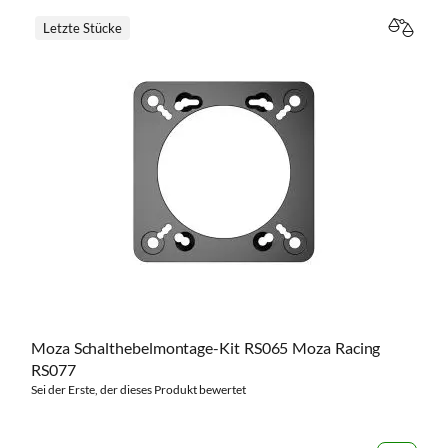
Letzte Stücke
VERGL
Moza Schalthebelmontage-Kit RS065 Moza Racing
RS077
Sei der Erste, der dieses Produkt bewertet