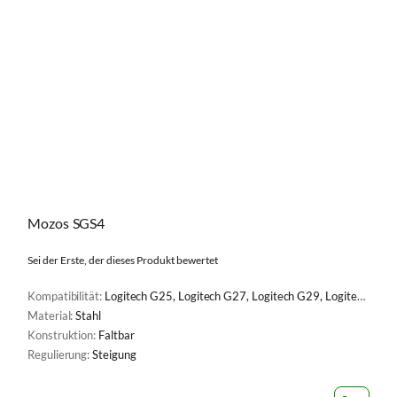
Mozos SGS4
Sei der Erste, der dieses Produkt bewertet
Kompatibilität:
Logitech G25, Logitech G27, Logitech G29, Logitech G920 Racing Wheel, MOZA R3, MOZA R12, MOZA R16, MOZA R5, Fanatec ClubSport DD/DD+, MOZA R9, Logitech G PRO, MOZA R21
Material:
Stahl
Konstruktion:
Faltbar
Regulierung:
Steigung