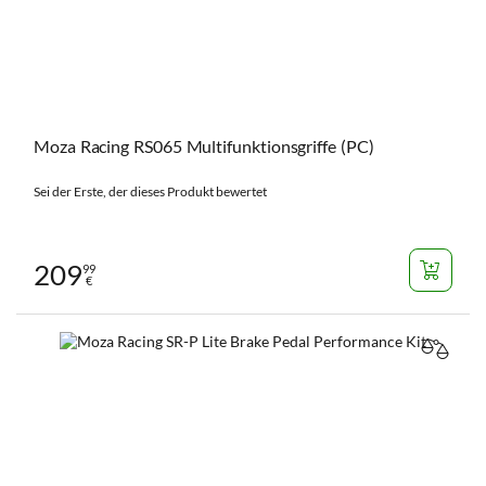
Moza Racing RS065 Multifunktionsgriffe (PC)
Sei der Erste, der dieses Produkt bewertet
209
99
€
VERGL