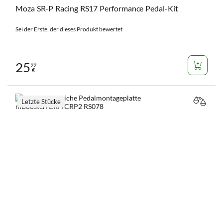
Moza SR-P Racing RS17 Performance Pedal-Kit
Sei der Erste, der dieses Produkt bewertet
25
99
€
Letzte Stücke
VERGL