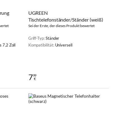
rung
UGREEN
Tischtelefonständer/Ständer (weiß)
wertet
Sei der Erste, der dieses Produkt bewertet
Griff-Typ:
Ständer
s 7,2 Zoll
Kompatibilität:
Universell
7
99
€