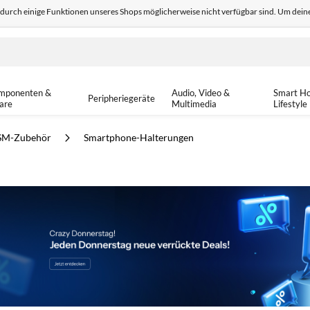
odurch einige Funktionen unseres Shops möglicherweise nicht verfügbar sind. Um deine
edback
Sicher einkaufen
14-tä
mponenten &
Audio, Video &
Smart H
Peripheriegeräte
are
Multimedia
Lifestyle
SM-Zubehör
Smartphone-Halterungen