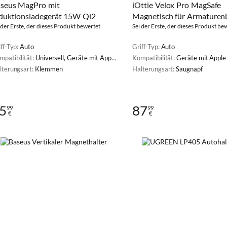
seus MagPro mit
iOttie Velox Pro MagSafe
duktionsladegerät 15W Qi2
Magnetisch für Armaturen
 der Erste, der dieses Produkt bewertet
oder Scheibe
Sei der Erste, der dieses Produkt be
ff-Typ:
Auto
Griff-Typ:
Auto
mpatibilität:
Universell, Geräte mit Apple MagSafe
Kompatibilität:
Geräte mit Appl
lterungsart:
Klemmen
Halterungsart:
Saugnapf
5
87
99
99
€
€