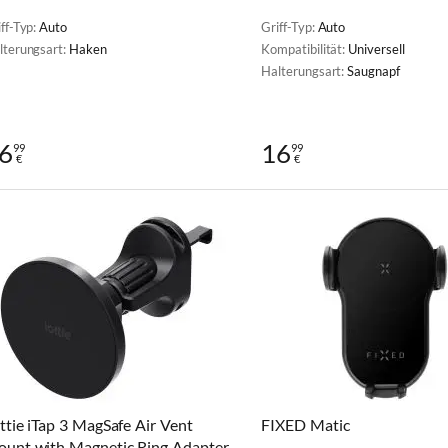
ff-Typ:
Auto
Griff-Typ:
Auto
lterungsart:
Haken
Kompatibilität:
Universell
Halterungsart:
Saugnapf
6
16
99
99
€
€
ttie iTap 3 MagSafe Air Vent
FIXED Matic
unt with Magnetic Ring Adapter