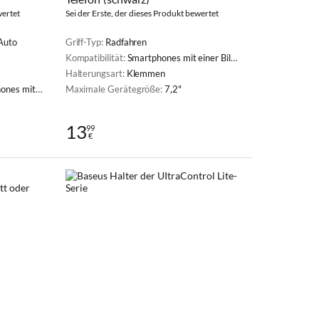
wertet
Sei der Erste, der dieses Produkt bewertet
 Auto
Griff-Typ:
Radfahren
Kompatibilität:
Smartphones mit einer Bildschirmdiagonale von 5,7 bis 7,2 Zoll
Halterungsart:
Klemmen
reite von 60 mm bis 80 mm
Maximale Gerätegröße:
7,2"
13
99
€