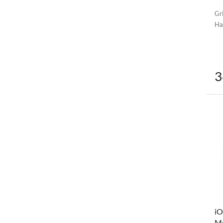
Gri
Ha
3
iO
Mo