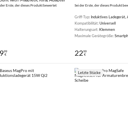
 der Erste, der dieses Produkt bewertet
Sei der Erste, der dieses Produkt be
Griff-Typ:
Induktives Ladegerät,
Kompatibilität:
Universell
Halterungsart:
Klemmen
Maximale Gerätegröße:
Smartphones mit einer B
9
22
99
99
€
€
Letzte Stücke