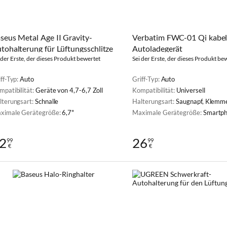
seus Metal Age II Gravity-
Verbatim FWC-01 Qi kabel
tohalterung für Lüftungsschlitze
Autoladegerät
 der Erste, der dieses Produkt bewertet
Sei der Erste, der dieses Produkt be
ff-Typ:
Auto
Griff-Typ:
Auto
mpatibilität:
Geräte von 4,7-6,7 Zoll
Kompatibilität:
Universell
lterungsart:
Schnalle
Halterungsart:
Saugnapf, Klemm
ximale Gerätegröße:
6,7"
Maximale Gerätegröße:
Smartphones b
2
26
99
99
€
€