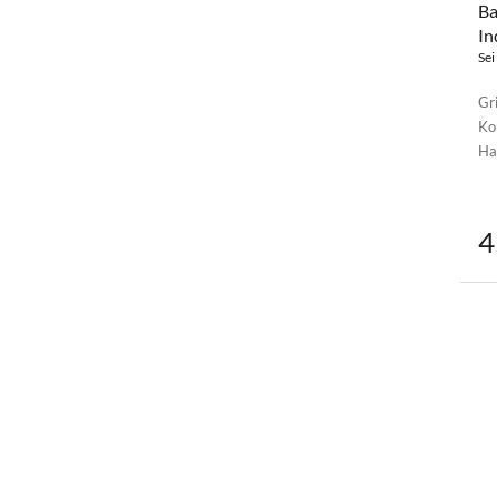
Ba
In
Sei
Gri
Ko
Ha
4