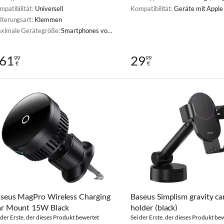
mpatibilität:
Universell
Kompatibilität:
Geräte mit Appl
lterungsart:
Klemmen
ximale Gerätegröße:
Smartphones von 62 mm bis 88 mm Breite
61
29
99
99
€
€
seus MagPro Wireless Charging
Baseus Simplism gravity c
r Mount 15W Black
holder (black)
 der Erste, der dieses Produkt bewertet
Sei der Erste, der dieses Produkt be