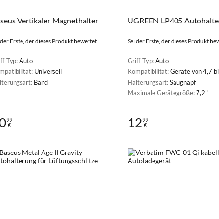
seus Vertikaler Magnethalter
UGREEN LP405 Autohalte
 der Erste, der dieses Produkt bewertet
Sei der Erste, der dieses Produkt be
ff-Typ:
Auto
Griff-Typ:
Auto
mpatibilität:
Universell
Kompatibilität:
Geräte von 4,7 bi
lterungsart:
Band
Halterungsart:
Saugnapf
Maximale Gerätegröße:
7,2"
0
12
99
99
€
€