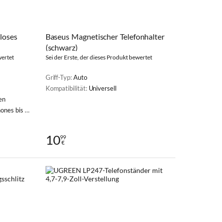
loses
Baseus Magnetischer Telefonhalter
(schwarz)
wertet
Sei der Erste, der dieses Produkt bewertet
Griff-Typ:
Auto
Kompatibilität:
Universell
en
is 90 mm Breite
10
99
€