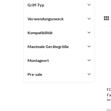
Griff-Typ
Verwendungszweck
Lis
Kompatibilität
Maximale Gerätegröße
Montageort
Pre-sale
FI
Fa
m
Sei
Gri