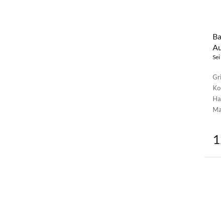
Ba
Au
Sei
Gri
Ko
Ha
Ma
1