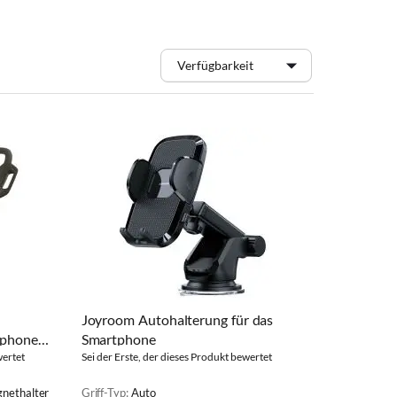
Joyroom Autohalterung für das
tphones,
Smartphone
wertet
Sei der Erste, der dieses Produkt bewertet
gnethalter
Griff-Typ:
Auto