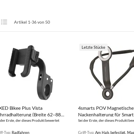
Anzeigen
Artikel
1
-
36
von
50
te
Liste
als
Letzte Stücke
XED Bikee Plus Vista
4smarts POV Magnetische
hrradhalterung (Breite 62–88
Nackenhalterung für Smar
m)
 der Erste, der dieses Produkt bewertet
Anthrazit
Sei der Erste, der dieses Produkt be
ff-Typ:
Radfahren
Griff-Typ:
Am Hals befestigt, Ma