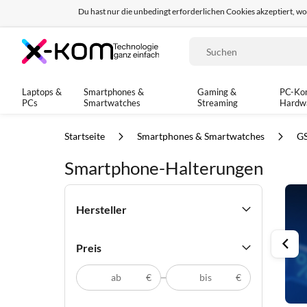
Du hast nur die unbedingt erforderlichen Cookies akzeptiert, w
Seit 8 Jahren für dich da!
95% positives Fe
Suche
Laptops &
Smartphones &
Gaming &
PC-Ko
PCs
Smartwatches
Streaming
Hardw
Startseite
Smartphones & Smartwatches
G
Smartphone-Halterungen
Hersteller
Preis
€
€