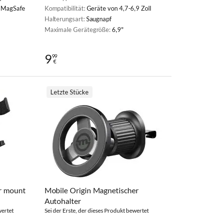
e MagSafe
Kompatibilität:
Geräte von 4,7-6,9 Zoll
Halterungsart:
Saugnapf
Maximale Gerätegröße:
6,9"
9
99
€
Letzte Stücke
ar mount
Mobile Origin Magnetischer
Autohalter
wertet
Sei der Erste, der dieses Produkt bewertet