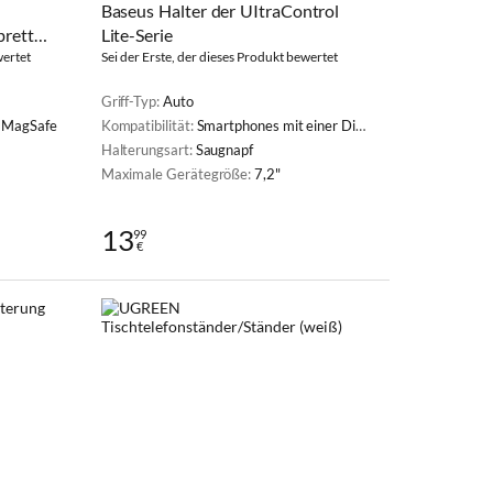
Baseus Halter der UItraControl
brett
Lite-Serie
wertet
Sei der Erste, der dieses Produkt bewertet
Griff-Typ:
Auto
e MagSafe
Kompatibilität:
Smartphones mit einer Diagonale von 5,4" bis 7,2"
Halterungsart:
Saugnapf
Maximale Gerätegröße:
7,2"
13
99
€