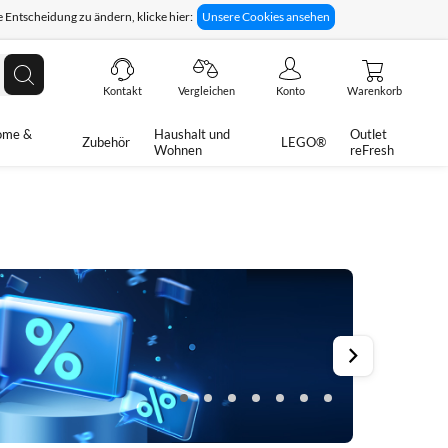
 Entscheidung zu ändern, klicke hier:
Unsere Cookies ansehen
giges Rückgaberecht
Technische Unterstützung
Suche
Kontakt
Vergleichen
Konto
Warenkorb
ome &
Haushalt und
Outlet
Zubehör
LEGO®
Wohnen
reFresh