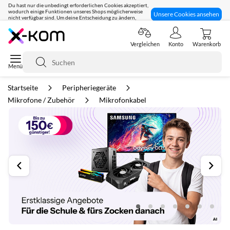
Du hast nur die unbedingt erforderlichen Cookies akzeptiert,
wodurch einige Funktionen unseres Shops möglicherweise
Unsere Cookies ansehen
nicht verfügbar sind. Um deine Entscheidung zu ändern,
klicke hier:
Seit 8 Jahren für dich da!
Vergleichen
Konto
Warenkorb
Suche
Startseite
Peripheriegeräte
Mikrofone / Zubehör
Mikrofonkabel