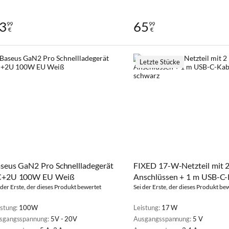
3
65
99
99
€
€
Letzte Stücke
seus GaN2 Pro Schnellladegerät
FIXED 17-W-Netzteil mit 
C+2U 100W EU Weiß
Anschlüssen + 1 m USB-C-
 der Erste, der dieses Produkt bewertet
schwarz
Sei der Erste, der dieses Produkt be
istung:
100W
Leistung:
17 W
sgangsspannung:
5V - 20V
Ausgangsspannung:
5 V