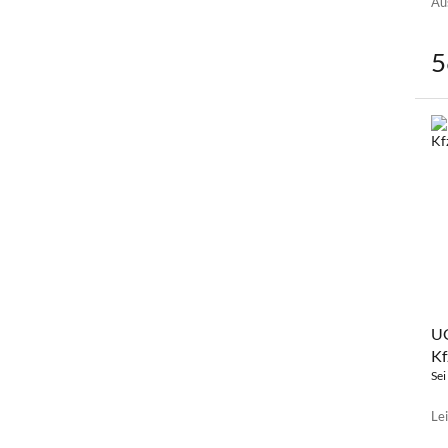
Au
5
U
Kf
Sei
Le