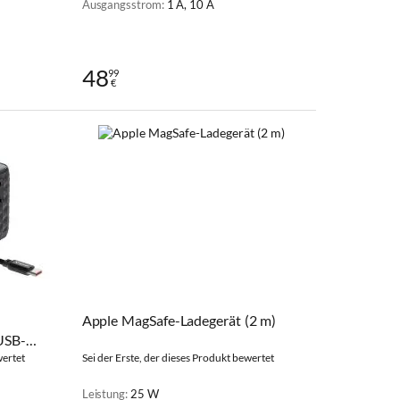
Ausgangsstrom:
1 A, 10 A
48
99
€
Apple MagSafe-Ladegerät (2 m)
USB-
wertet
Sei der Erste, der dieses Produkt bewertet
Leistung:
25 W