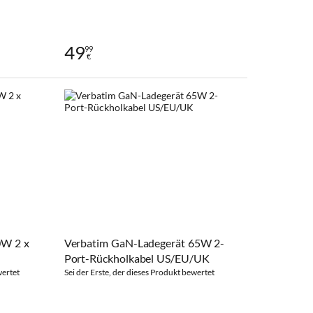
49
99
€
0W 2 x
Verbatim GaN-Ladegerät 65W 2-
Port-Rückholkabel US/EU/UK
wertet
Sei der Erste, der dieses Produkt bewertet