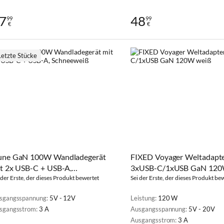
7
48
99
99
€
€
Letzte Stücke
ne GaN 100W Wandladegerät
FIXED Voyager Weltadapt
t 2x USB-C + USB-A,
3xUSB-C/1xUSB GaN 120
hneeweiß
 der Erste, der dieses Produkt bewertet
Sei der Erste, der dieses Produkt be
sgangsspannung:
5V - 12V
Leistung:
120 W
sgangsstrom:
3 A
Ausgangsspannung:
5V - 20V
Ausgangsstrom:
3 A