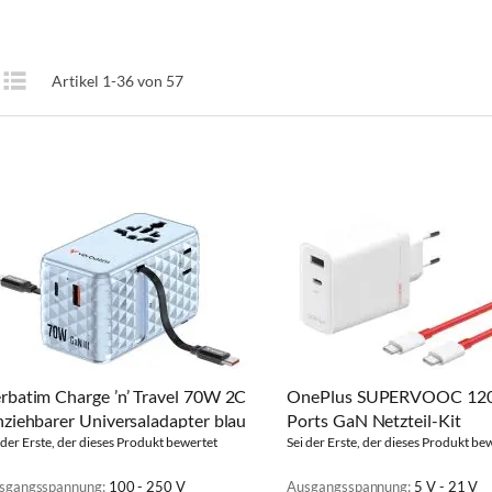
Anzeigen
Artikel
1
-
36
von
57
te
Liste
als
rbatim Charge ’n’ Travel 70W 2C
OnePlus SUPERVOOC 12
nziehbarer Universaladapter blau
Ports GaN Netzteil-Kit
 der Erste, der dieses Produkt bewertet
Sei der Erste, der dieses Produkt be
sgangsspannung:
100 - 250 V
Ausgangsspannung:
5 V - 21 V