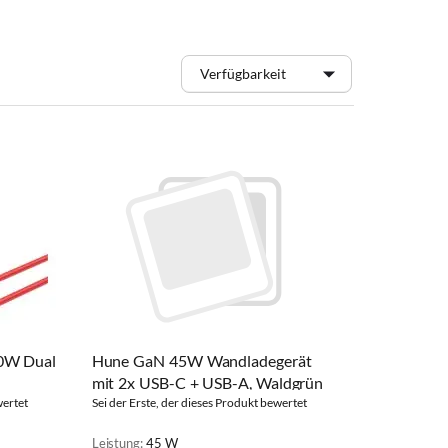
0W Dual
Hune GaN 45W Wandladegerät
mit 2x USB-C + USB-A, Waldgrün
wertet
Sei der Erste, der dieses Produkt bewertet
Leistung:
45 W