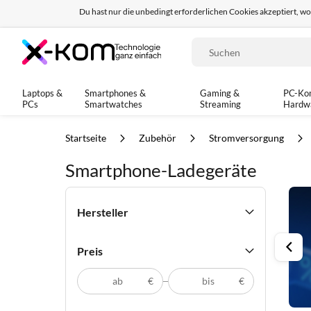
Du hast nur die unbedingt erforderlichen Cookies akzeptiert, w
Seit 8 Jahren für dich da!
95% positives Fe
Suche
Laptops &
Smartphones &
Gaming &
PC-Ko
PCs
Smartwatches
Streaming
Hardw
Startseite
Zubehör
Stromversorgung
Smartphone-Ladegeräte
Hersteller
Preis
€
€