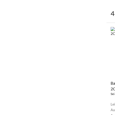
4
Ba
2
Sei
Le
Au