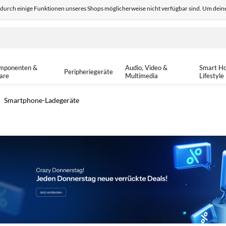
odurch einige Funktionen unseres Shops möglicherweise nicht verfügbar sind. Um deine
edback
Sicher einkaufen
14-tä
mponenten &
Audio, Video &
Smart H
Peripheriegeräte
are
Multimedia
Lifestyle
Smartphone-Ladegeräte