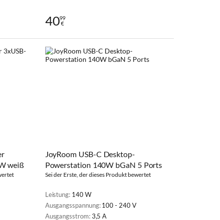
40
99
€
er
JoyRoom USB-C Desktop-
W weiß
Powerstation 140W bGaN 5 Ports
wertet
Sei der Erste, der dieses Produkt bewertet
Leistung:
140 W
Ausgangsspannung:
100 - 240 V
Ausgangsstrom:
3,5 A