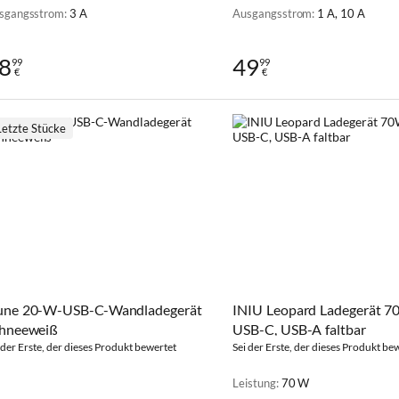
sgangsstrom:
3 A
Ausgangsstrom:
1 A, 10 A
8
49
99
99
€
€
Letzte Stücke
ne 20-W-USB-C-Wandladegerät
INIU Leopard Ladegerät 7
hneeweiß
USB-C, USB-A faltbar
 der Erste, der dieses Produkt bewertet
Sei der Erste, der dieses Produkt be
Leistung:
70 W