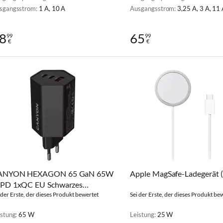
sgangsstrom:
1 A, 10 A
Ausgangsstrom:
3,25 A, 3 A, 11
8
65
99
99
€
€
ANYON HEXAGON 65 GaN 65W
Apple MagSafe-Ladegerät 
PD 1xQC EU Schwarzes
ndladegerät
 der Erste, der dieses Produkt bewertet
Sei der Erste, der dieses Produkt be
istung:
65 W
Leistung:
25 W