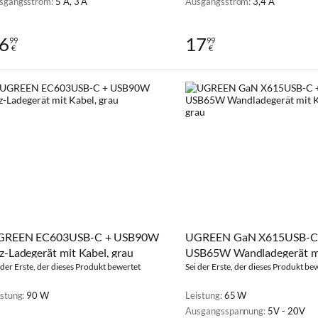
sgangsstrom:
5 A, 3 A
Ausgangsstrom:
3,4 A
6
17
99
99
€
€
GREEN EC603USB-C + USB90W
UGREEN GaN X615USB-C
z-Ladegerät mit Kabel, grau
USB65W Wandladegerät mi
 der Erste, der dieses Produkt bewertet
grau
Sei der Erste, der dieses Produkt be
istung:
90 W
Leistung:
65 W
Ausgangsspannung:
5V - 20V