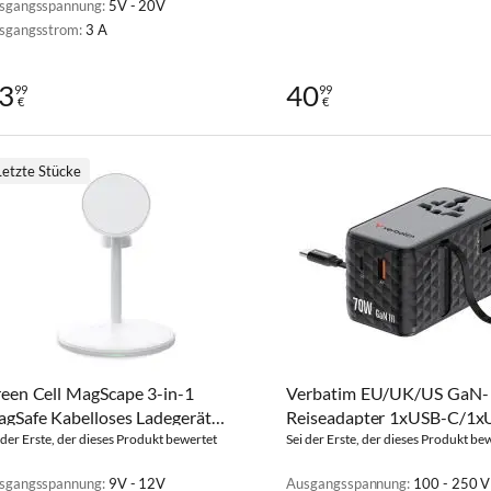
sgangsspannung:
5V - 20V
sgangsstrom:
3 A
3
40
99
99
€
€
Letzte Stücke
een Cell MagScape 3-in-1
Verbatim EU/UK/US GaN-
gSafe Kabelloses Ladegerät
Reiseadapter 1xUSB-C/1x
eiß
 der Erste, der dieses Produkt bewertet
A/2xUSB-C PD 70W
Sei der Erste, der dieses Produkt be
sgangsspannung:
9V - 12V
Ausgangsspannung:
100 - 250 V