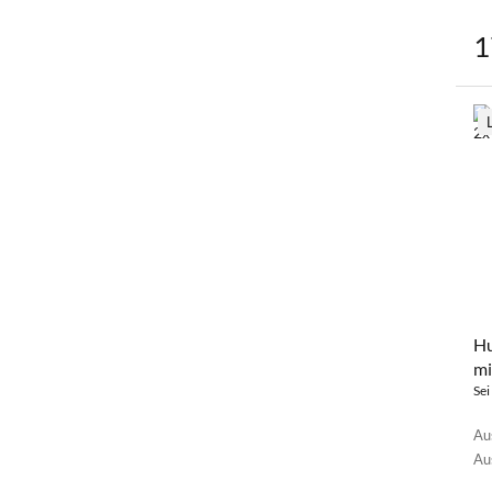
1
Hu
mi
Sc
Sei
Au
Au