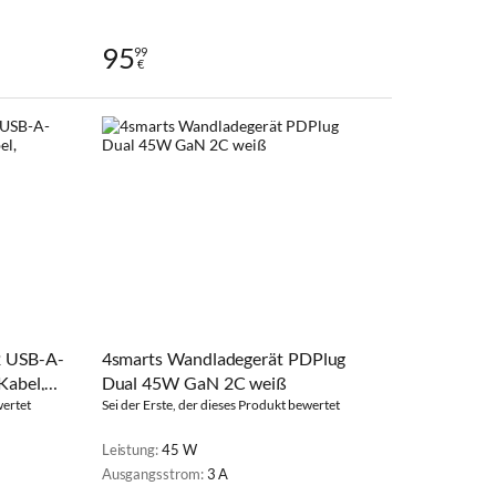
95
99
€
2 USB-A-
4smarts Wandladegerät PDPlug
Kabel,
Dual 45W GaN 2C weiß
wertet
Sei der Erste, der dieses Produkt bewertet
Leistung:
45 W
Ausgangsstrom:
3 A