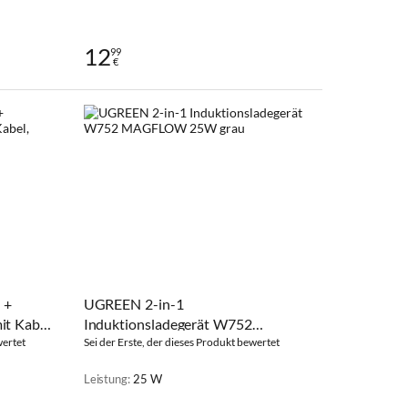
12
99
€
 +
UGREEN 2-in-1
t Kabel,
Induktionsladegerät W752
wertet
MAGFLOW 25W grau
Sei der Erste, der dieses Produkt bewertet
Leistung:
25 W