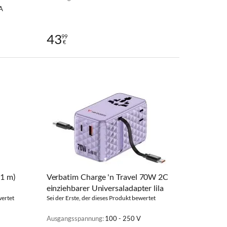
 A
43
99
€
(1 m)
Verbatim Charge 'n Travel 70W 2C
einziehbarer Universaladapter lila
wertet
Sei der Erste, der dieses Produkt bewertet
Ausgangsspannung:
100 - 250 V