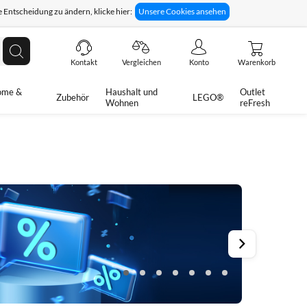
 Entscheidung zu ändern, klicke hier:
Unsere Cookies ansehen
giges Rückgaberecht
Technische Unterstützung
Suche
Kontakt
Vergleichen
Konto
Warenkorb
ome &
Haushalt und
Outlet
Zubehör
LEGO®
Wohnen
reFresh