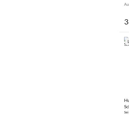
Au
3
Hu
Sc
Sei