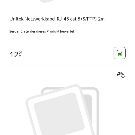
Unitek Netzwerkkabel RJ-45 cat.8 (S/FTP) 2m
Sei der Erste, der dieses Produkt bewertet
12
99
€
VERGL