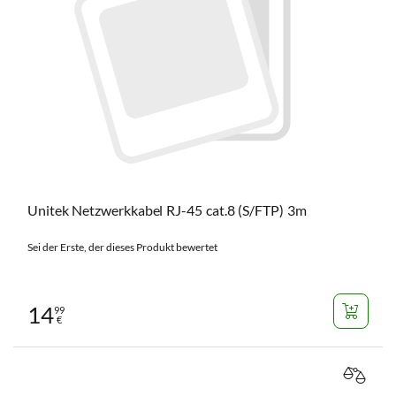
Unitek Netzwerkkabel RJ-45 cat.8 (S/FTP) 3m
Sei der Erste, der dieses Produkt bewertet
14
99
€
VERGL