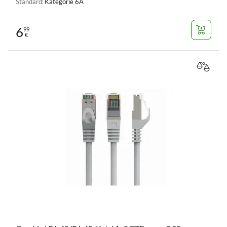
Standard:
Kategorie 6A
6
99
€
VERGL