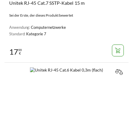
Unitek RJ-45 Cat.7 SSTP-Kabel 15 m
Sei der Erste, der dieses Produkt bewertet
Anwendung:
Computernetzwerke
Standard:
Kategorie 7
17
99
€
VERGL