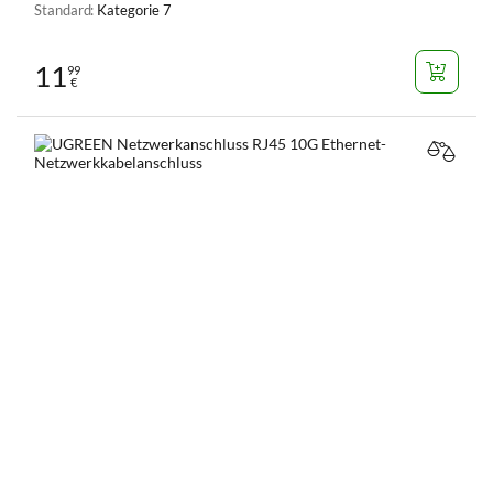
Standard:
Kategorie 7
11
99
€
VERGL