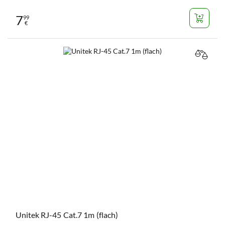
7
99
€
VERGL
Unitek RJ-45 Cat.7 1m (flach)