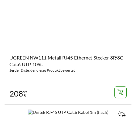
UGREEN NW111 Metall RJ45 Ethernet Stecker 8P/8C
Cat.6 UTP 10St.
Sei der Erste, der dieses Produkt bewertet
208
99
€
VERGL