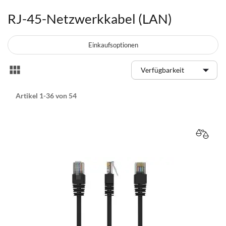
RJ-45-Netzwerkkabel (LAN)
Einkaufsoptionen
Anzeigen
Liste
als
Artikel
1
-
36
von
54
VERGL