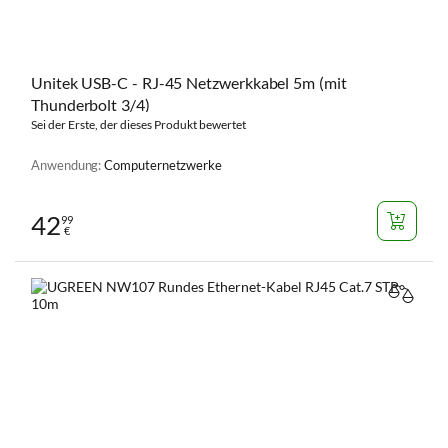
Unitek USB-C - RJ-45 Netzwerkkabel 5m (mit
Thunderbolt 3/4)
Sei der Erste, der dieses Produkt bewertet
Anwendung:
Computernetzwerke
42
99
€
VERGL