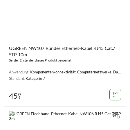
UGREEN NW107 Rundes Ethernet-Kabel RJ45 Cat.7
STP 10m
Sei der Erste, der dieses Produkt bewertet
Anwendung:
Komponentenkonnektivität, Computernetzwerke, Datenübertragung
Standard:
Kategorie 7
45
99
€
VERGL