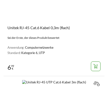
Unitek RJ-45 Cat.6 Kabel 0,3m (flach)
Sei der Erste, der dieses Produkt bewertet
Anwendung:
Computernetzwerke
Standard:
Kategorie 6, UTP
6
99
€
VERGL