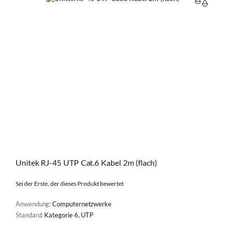
VERGL
Unitek RJ-45 UTP Cat.6 Kabel 2m (flach)
Sei der Erste, der dieses Produkt bewertet
Anwendung:
Computernetzwerke
Standard:
Kategorie 6, UTP