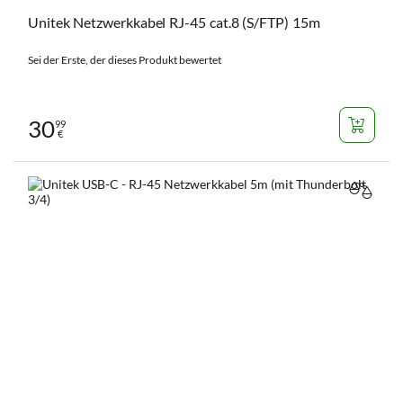
Unitek Netzwerkkabel RJ-45 cat.8 (S/FTP) 15m
Sei der Erste, der dieses Produkt bewertet
30
99
€
VERGL