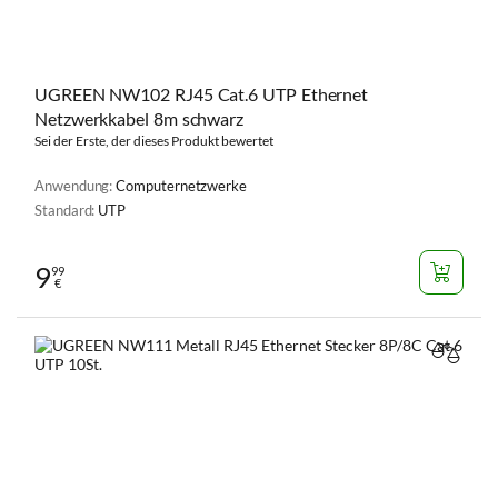
UGREEN NW102 RJ45 Cat.6 UTP Ethernet
Netzwerkkabel 8m schwarz
Sei der Erste, der dieses Produkt bewertet
Anwendung:
Computernetzwerke
Standard:
UTP
9
99
€
VERGL