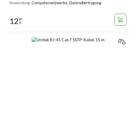
Anwendung:
Computernetzwerke, Datenübertragung
12
99
€
VERGL