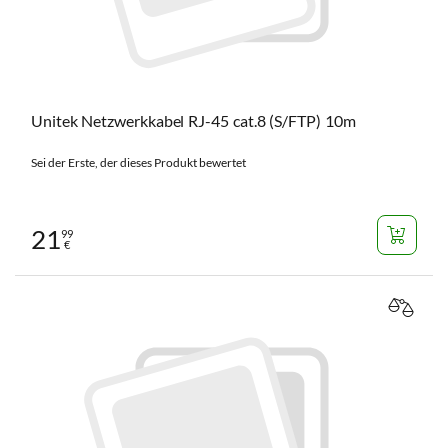
Unitek Netzwerkkabel RJ-45 cat.8 (S/FTP) 10m
Sei der Erste, der dieses Produkt bewertet
21
99
€
VERGL