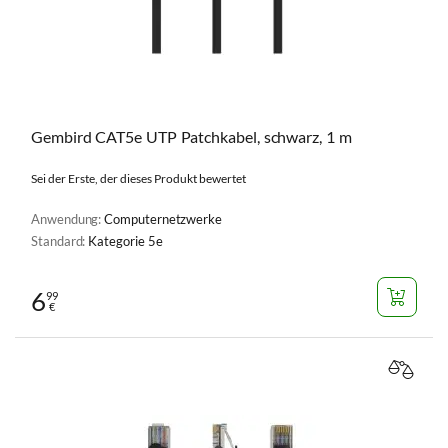
Gembird CAT5e UTP Patchkabel, schwarz, 1 m
Sei der Erste, der dieses Produkt bewertet
Anwendung:
Computernetzwerke
Standard:
Kategorie 5e
6
99
€
VERGL