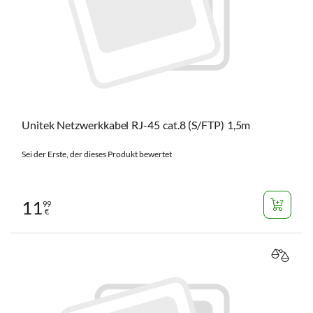
Unitek Netzwerkkabel RJ-45 cat.8 (S/FTP) 1,5m
Sei der Erste, der dieses Produkt bewertet
11
99
€
VERGL