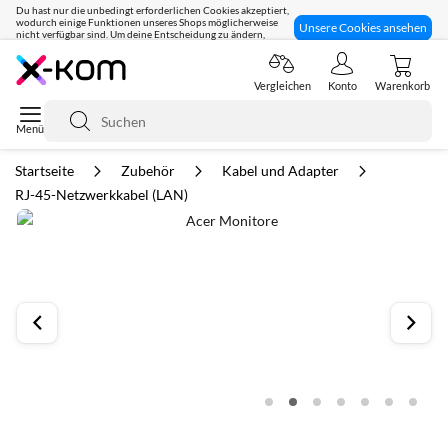
Du hast nur die unbedingt erforderlichen Cookies akzeptiert,
wodurch einige Funktionen unseres Shops möglicherweise
Unsere Cookies ansehen
nicht verfügbar sind. Um deine Entscheidung zu ändern,
klicke hier:
Seit 8 Jahren für dich da!
Vergleichen
Konto
Warenkorb
Suche
Startseite
Zubehör
Kabel und Adapter
RJ-45-Netzwerkkabel (LAN)