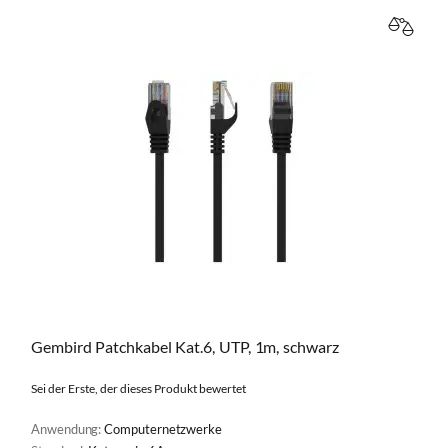
VERGL
Gembird Patchkabel Kat.6, UTP, 1m, schwarz
Sei der Erste, der dieses Produkt bewertet
Anwendung:
Computernetzwerke