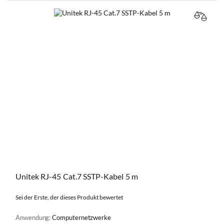
VERGL
Unitek RJ-45 Cat.7 SSTP-Kabel 5 m
Sei der Erste, der dieses Produkt bewertet
Anwendung:
Computernetzwerke