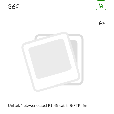
36
99
€
VERGL
Unitek Netzwerkkabel RJ-45 cat.8 (S/FTP) 5m