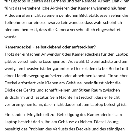
für Laptops
in Zeiten des Lernens und der Remote-Arbeit. Dank ihm
führt das versehentliche Aktivieren der Kamera während häufigen
Videoanrufen nicht zu einem peinlichen Bild. Stattdessen sehen die
Teilnehmer nur eine schwarze Leinwand, sodass wahrscheinlich
niemand bemerkt, dass die Kamera versehentlich eingeschaltet
wurde.
Kameradeckel – selbstklebend oder aufsteckbar?
Trotz der einfachen Anwendung des Kameradeckels für den Laptop
gibt es verschiedene Lösungen zur Auswahl. Die einfachste und am
wenigsten invasive ist der gummierte Deckel, den du bei Bedarf mit
einer Handbewegung aufsetzen oder abnehmen kannst. Ein solcher
Deckel erfordert kein Kleben am Gehäuse, beeinflusst nicht die
Dicke des Geräts und schafft keinen unnötigen Raum zwischen
Bildschirm und Tastatur. Sein Nachteil ist jedoch, dass er leicht
verloren gehen kann, da er nicht dauerhaft am Laptop befestigt ist.
Eine andere Möglichkeit zur Befestigung des Kameradeckels am
Laptop besteht darin, ihn am Gehäuse zu kleben. Diese Lösung
beseitigt das Problem des Verlusts des Deckels und des ständigen