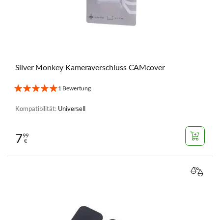
Silver Monkey Kameraverschluss CAMcover
1 Bewertung
Kompatibilität:
Universell
7
99
€
VERGL