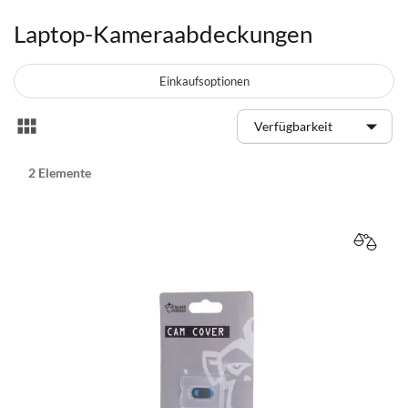
Laptop-Kameraabdeckungen
Einkaufsoptionen
Anzeigen
Liste
als
2
Elemente
VERGL