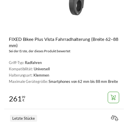
FIXED Bikee Plus Vista Fahrradhalterung (Breite 62–88
mm)
Sei der Erste, der dieses Produkt bewertet
Griff-Typ:
Radfahren
Kompatibilität:
Universell
Halterungsart:
Klemmen
Maximale Gerätegröße:
Smartphones von 62 mm bis 88 mm Breite
261
99
€
Letzte Stücke
VERGL