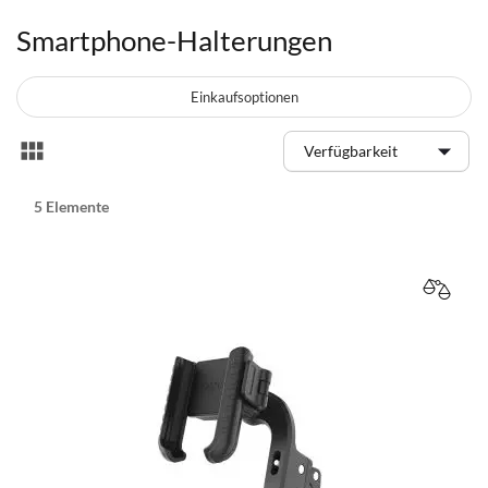
Smartphone-Halterungen
Einkaufsoptionen
Anzeigen
Liste
als
5
Elemente
VERGL