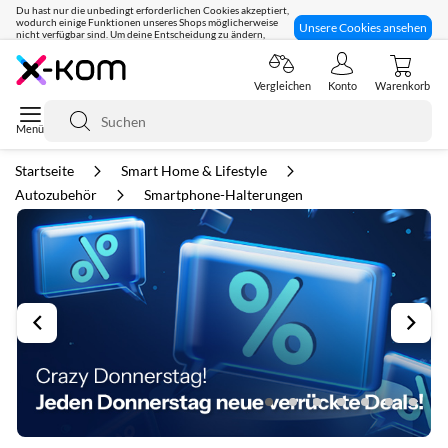
Du hast nur die unbedingt erforderlichen Cookies akzeptiert,
wodurch einige Funktionen unseres Shops möglicherweise
Unsere Cookies ansehen
nicht verfügbar sind. Um deine Entscheidung zu ändern,
klicke hier:
Seit 8 Jahren für dich da!
Vergleichen
Konto
Warenkorb
Suche
Startseite
Smart Home & Lifestyle
Autozubehör
Smartphone-Halterungen