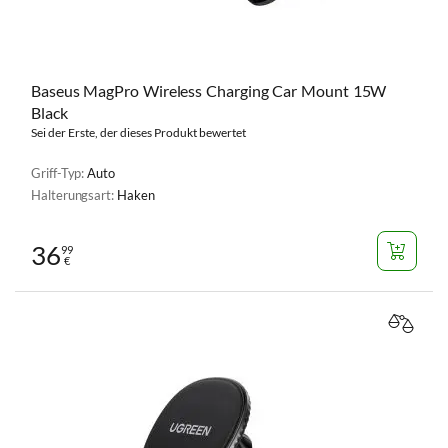
Baseus MagPro Wireless Charging Car Mount 15W
Black
Sei der Erste, der dieses Produkt bewertet
Griff-Typ:
Auto
Halterungsart:
Haken
36
99
€
VERGL