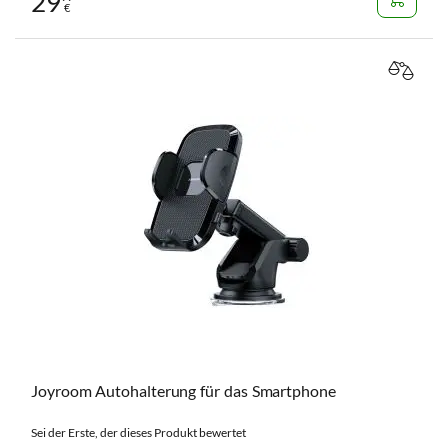
29
€
VERGL
Joyroom Autohalterung für das Smartphone
Sei der Erste, der dieses Produkt bewertet