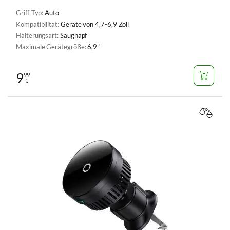
Griff-Typ:
Auto
Kompatibilität:
Geräte von 4,7-6,9 Zoll
Halterungsart:
Saugnapf
Maximale Gerätegröße:
6,9"
9
99
€
VERGL