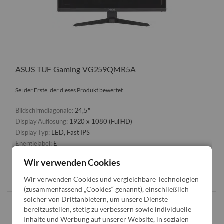
ASUS TUF Gaming VG259QMR5A
Sei der Erste, der dieses Produkt bewertet
Bildschirmdiagonale:
24,5"
Display Auflösung:
1920 x 1080 (FullHD)
Display Typ:
LED, Fast IPS
Energielabel:
E
Wir verwenden Cookies
161
99
€
Wir verwenden Cookies und vergleichbare Technologien
(zusammenfassend „Cookies“ genannt), einschließlich
solcher von Drittanbietern, um unsere Dienste
bereitzustellen, stetig zu verbessern sowie individuelle
VERGL
Inhalte und Werbung auf unserer Website, in sozialen