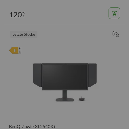
120
99
€
Letzte Stücke
VERGL
BenQ Zowie XL2540X+