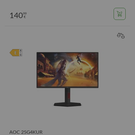
140
99
€
VERGL
AOC 25G4KUR