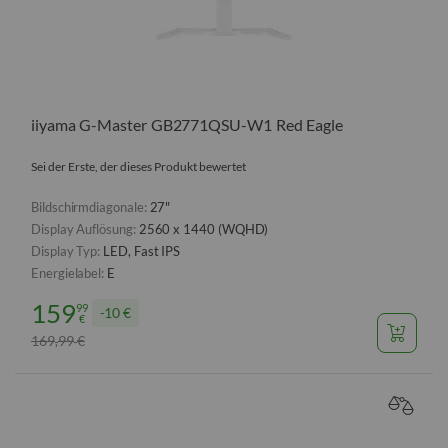
iiyama G-Master GB2771QSU-W1 Red Eagle
Sei der Erste, der dieses Produkt bewertet
Bildschirmdiagonale:
27"
Display Auflösung:
2560 x 1440 (WQHD)
Display Typ:
LED, Fast IPS
Energielabel:
E
159
99
10 €
€
169
99
€
,
VERGL