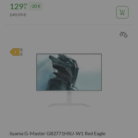
129
99
20 €
€
149
99
€
,
VERGL
iiyama G-Master GB2771HSU-W1 Red Eagle