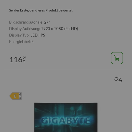
Sei der Erste, der dieses Produkt bewertet
Bildschirmdiagonale:
27"
Display Auflösung:
1920 x 1080 (FullHD)
Display Typ:
LED, IPS
Energielabel:
E
116
99
€
VERGL