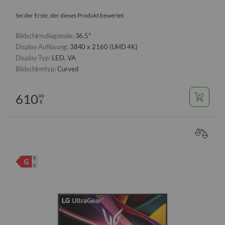
Sei der Erste, der dieses Produkt bewertet
Bildschirmdiagonale:
36,5"
Display Auflösung:
3840 x 2160 (UHD 4K)
Display Typ:
LED, VA
Bildschirmtyp:
Curved
610
99
€
VERGL