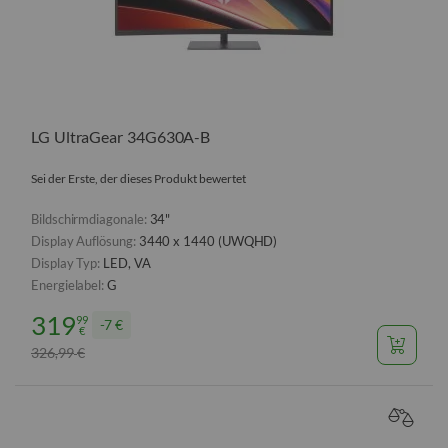
LG UltraGear 34G630A-B
Sei der Erste, der dieses Produkt bewertet
Bildschirmdiagonale:
34"
Display Auflösung:
3440 x 1440 (UWQHD)
Display Typ:
LED, VA
Energielabel:
G
319
99
7 €
€
326
99
€
,
VERGL