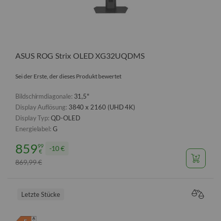
ASUS ROG Strix OLED XG32UQDMS
Sei der Erste, der dieses Produkt bewertet
Bildschirmdiagonale:
31,5"
Display Auflösung:
3840 x 2160 (UHD 4K)
Display Typ:
QD-OLED
Energielabel:
G
859
99
10 €
€
869
99
€
,
Letzte Stücke
VERGL