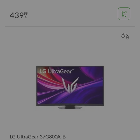
439
99
€
VERGL
LG UltraGear 37G800A-B