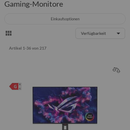
Gaming-Monitore
Einkaufsoptionen
Anzeigen
Liste
als
Artikel
1
-
36
von
217
VERGL