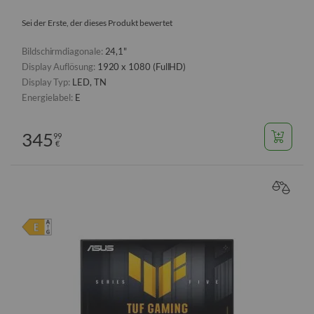
Sei der Erste, der dieses Produkt bewertet
Bildschirmdiagonale:
24,1"
Display Auflösung:
1920 x 1080 (FullHD)
Display Typ:
LED, TN
Energielabel:
E
345
99
€
VERGL