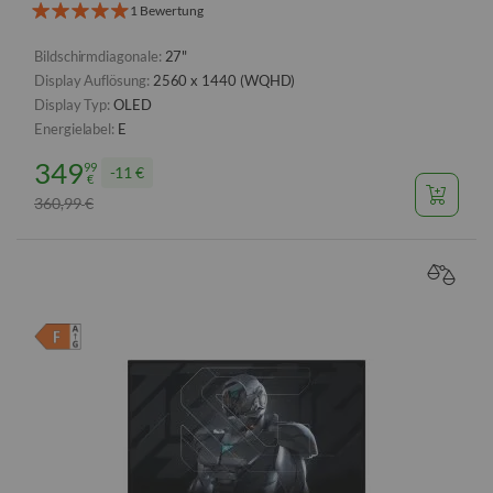
1 Bewertung
Bildschirmdiagonale:
27"
Display Auflösung:
2560 x 1440 (WQHD)
Display Typ:
OLED
Energielabel:
E
349
99
11 €
€
360
99
€
,
VERGL