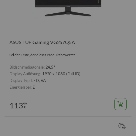
ASUS TUF Gaming VG257Q5A
Sei der Erste, der dieses Produkt bewertet
Bildschirmdiagonale:
24,5"
Display Auflösung:
1920 x 1080 (FullHD)
Display Typ:
LED, VA
Energielabel:
E
113
99
€
VERGL