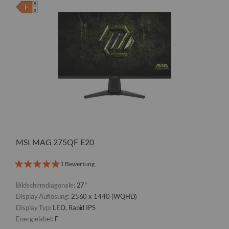
MSI MAG 275QF E20
1 Bewertung
Bildschirmdiagonale:
27"
Display Auflösung:
2560 x 1440 (WQHD)
Display Typ:
LED, Rapid IPS
Energielabel:
F