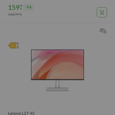
159
99
9 €
€
168
99
€
,
VERGL
Lenovo L27-45