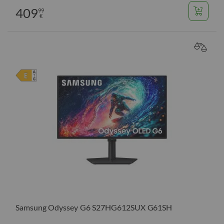
409
99
€
VERGL
Samsung Odyssey G6 S27HG612SUX G61SH