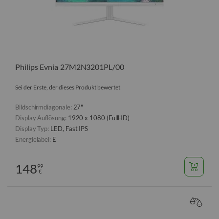
Philips Evnia 27M2N3201PL/00
Sei der Erste, der dieses Produkt bewertet
Bildschirmdiagonale:
27"
Display Auflösung:
1920 x 1080 (FullHD)
Display Typ:
LED, Fast IPS
Energielabel:
E
148
99
€
VERGL