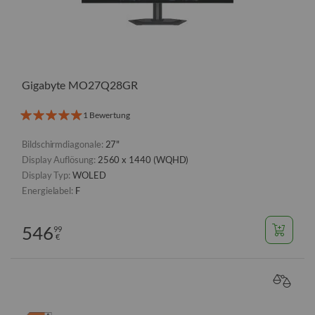
Gigabyte MO27Q28GR
1 Bewertung
Bildschirmdiagonale:
27"
Display Auflösung:
2560 x 1440 (WQHD)
Display Typ:
WOLED
Energielabel:
F
546
99
€
VERGL