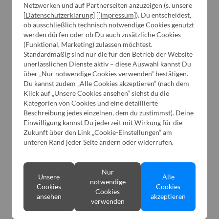
Netzwerken und auf Partnerseiten anzuzeigen (s. unsere
[
Datenschutzerklärung
] [
[Impressum]
). Du entscheidest,
ob ausschließlich technisch notwendige Cookies genutzt
werden dürfen oder ob Du auch zusätzliche Cookies
(Funktional, Marketing) zulassen möchtest.
Standardmäßig sind nur die für den Betrieb der Website
unerlässlichen Dienste aktiv – diese Auswahl kannst Du
über „Nur notwendige Cookies verwenden“ bestätigen.
Du kannst zudem „Alle Cookies akzeptieren“ (nach dem
Klick auf „Unsere Cookies ansehen“ siehst du die
Kategorien von Cookies und eine detaillierte
Beschreibung jedes einzelnen, dem du zustimmst). Deine
Einwilligung kannst Du jederzeit mit Wirkung für die
Zukunft über den Link „Cookie-Einstellungen“ am
AOC Q27G4SDR
unteren Rand jeder Seite ändern oder widerrufen.
Sei der Erste, der dieses Produkt bewertet
Nur
Unsere
Alle
Bildschirmdiagonale:
26,5"
notwendige
Cookies
Cookies
Cookies
Display Auflösung:
2560 x 1440 (WQHD)
ansehen
akzeptieren
verwenden
Display Typ:
QD-OLED
Energielabel:
F