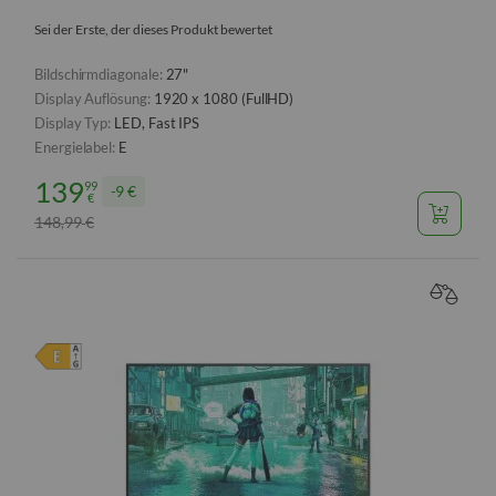
Sei der Erste, der dieses Produkt bewertet
Bildschirmdiagonale:
27"
Display Auflösung:
1920 x 1080 (FullHD)
Display Typ:
LED, Fast IPS
Energielabel:
E
139
99
9 €
€
148
99
€
,
VERGL