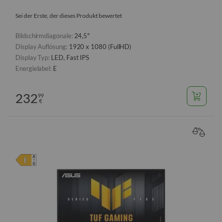
Sei der Erste, der dieses Produkt bewertet
Bildschirmdiagonale:
24,5"
Display Auflösung:
1920 x 1080 (FullHD)
Display Typ:
LED, Fast IPS
Energielabel:
E
232
99
€
VERGL