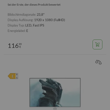
Sei der Erste, der dieses Produkt bewertet
Bildschirmdiagonale:
23,8"
Display Auflösung:
1920 x 1080 (FullHD)
Display Typ:
LED, Fast IPS
Energielabel:
E
116
99
€
VERGL