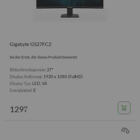
Gigabyte GS27FC2
Sei der Erste, der dieses Produkt bewertet
Bildschirmdiagonale:
27"
Display Auflösung:
1920 x 1080 (FullHD)
Display Typ:
LED, VA
Energielabel:
E
129
99
€
VERGL