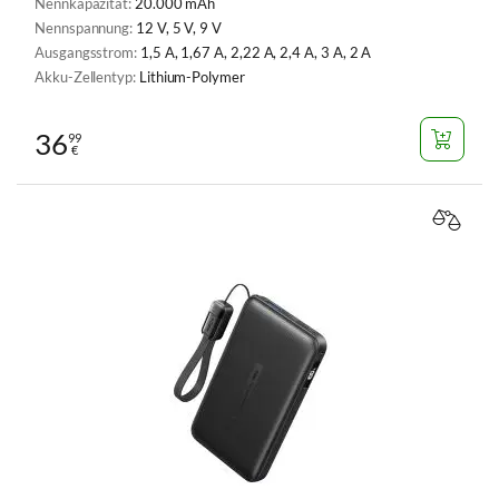
Nennkapazität:
20.000 mAh
Nennspannung:
12 V, 5 V, 9 V
Ausgangsstrom:
1,5 A, 1,67 A, 2,22 A, 2,4 A, 3 A, 2 A
Akku-Zellentyp:
Lithium-Polymer
36
99
€
VERGL