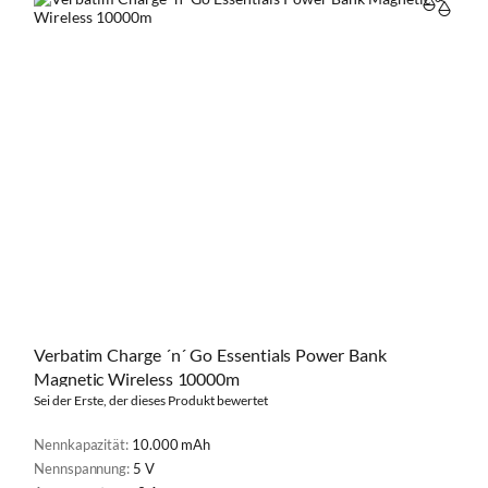
VERGL
Verbatim Charge ´n´ Go Essentials Power Bank
Magnetic Wireless 10000m
Sei der Erste, der dieses Produkt bewertet
Nennkapazität:
10.000 mAh
Nennspannung:
5 V