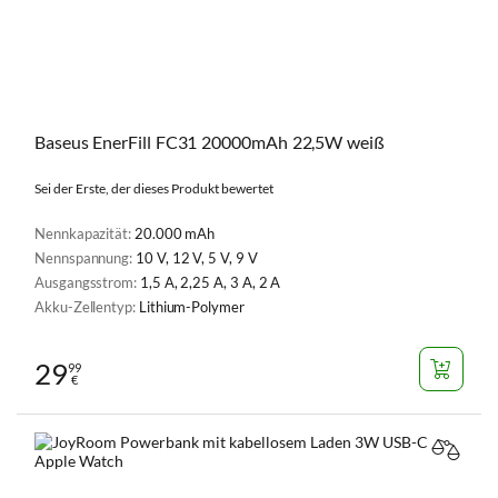
Baseus EnerFill FC31 20000mAh 22,5W weiß
Sei der Erste, der dieses Produkt bewertet
Nennkapazität:
20.000 mAh
Nennspannung:
10 V, 12 V, 5 V, 9 V
Ausgangsstrom:
1,5 A, 2,25 A, 3 A, 2 A
Akku-Zellentyp:
Lithium-Polymer
29
99
€
VERGL