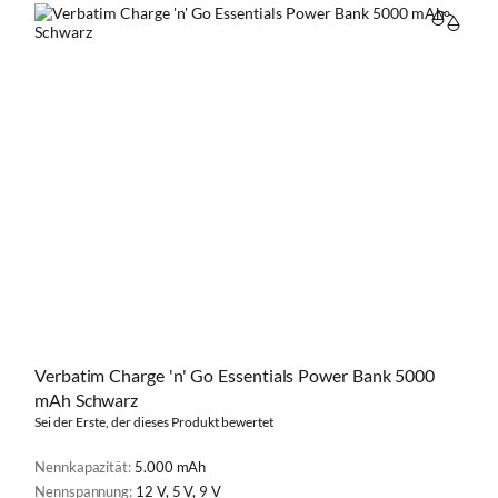
VERGL
Verbatim Charge 'n' Go Essentials Power Bank 5000
mAh Schwarz
Sei der Erste, der dieses Produkt bewertet
Nennkapazität:
5.000 mAh
Nennspannung:
12 V, 5 V, 9 V