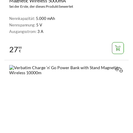
Magnetic Wireless 5000mA
Sei der Erste, der dieses Produkt bewertet
Nennkapazität:
5.000 mAh
Nennspannung:
5 V
Ausgangsstrom:
3 A
27
99
€
VERGL