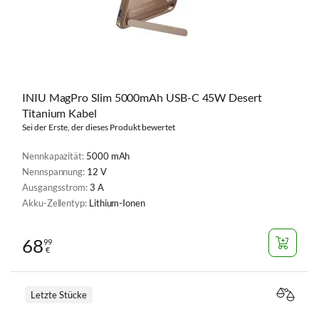
INIU MagPro Slim 5000mAh USB-C 45W Desert
Titanium Kabel
Sei der Erste, der dieses Produkt bewertet
Nennkapazität:
5000 mAh
Nennspannung:
12 V
Ausgangsstrom:
3 A
Akku-Zellentyp:
Lithium-Ionen
68
99
€
Letzte Stücke
VERGL