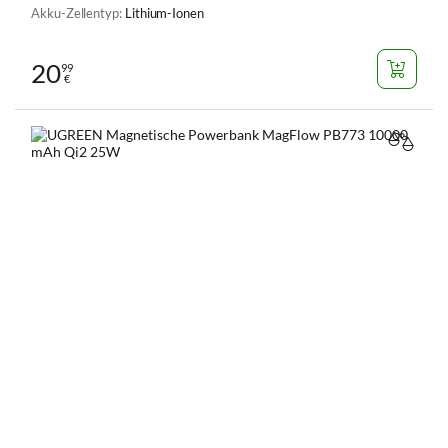
Akku-Zellentyp:
Lithium-Ionen
20
99
€
VERGL