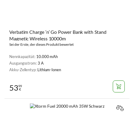
Verbatim Charge ‘n’ Go Power Bank with Stand
Magnetic Wireless 10000m
Sei der Erste, der dieses Produkt bewertet
Nennkapazität:
10.000 mAh
Ausgangsstrom:
3 A
Akku-Zellentyp:
Lithium-Ionen
53
99
€
VERGL