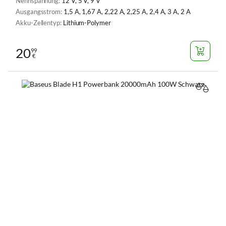
Nennspannung:
12 V, 5 V, 9 V
Ausgangsstrom:
1,5 A, 1,67 A, 2,22 A, 2,25 A, 2,4 A, 3 A, 2 A
Akku-Zellentyp:
Lithium-Polymer
20
99
€
VERGL