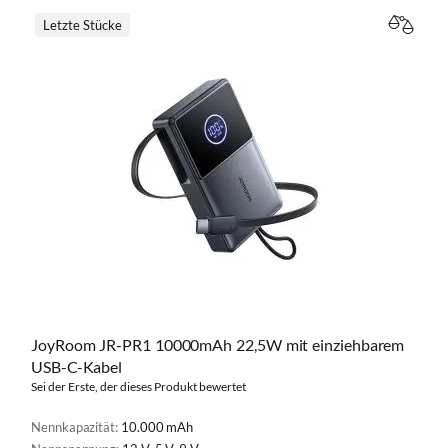
Letzte Stücke
VERGL
JoyRoom JR-PR1 10000mAh 22,5W mit einziehbarem
USB-C-Kabel
Sei der Erste, der dieses Produkt bewertet
Nennkapazität:
10.000 mAh