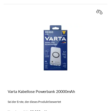
VERGL
Varta Kabellose Powerbank 20000mAh
Sei der Erste, der dieses Produkt bewertet