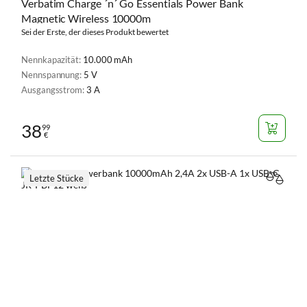
Verbatim Charge ´n´ Go Essentials Power Bank
Magnetic Wireless 10000m
Sei der Erste, der dieses Produkt bewertet
Nennkapazität:
10.000 mAh
Nennspannung:
5 V
Ausgangsstrom:
3 A
38
99
€
Letzte Stücke
VERGL