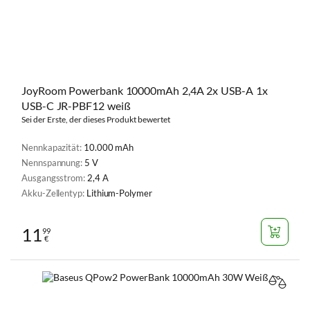
JoyRoom Powerbank 10000mAh 2,4A 2x USB-A 1x
USB-C JR-PBF12 weiß
Sei der Erste, der dieses Produkt bewertet
Nennkapazität:
10.000 mAh
Nennspannung:
5 V
Ausgangsstrom:
2,4 A
Akku-Zellentyp:
Lithium-Polymer
11
99
€
VERGL