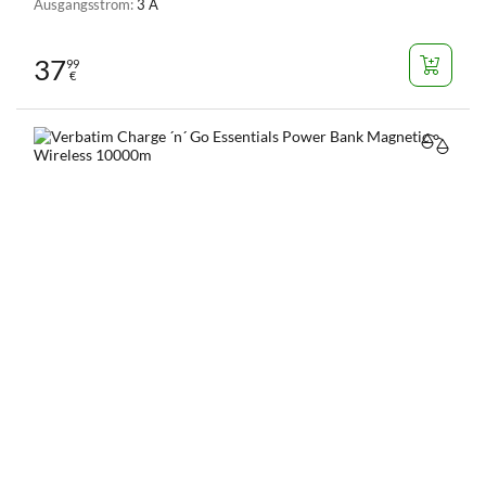
Ausgangsstrom:
3 A
37
99
€
VERGL