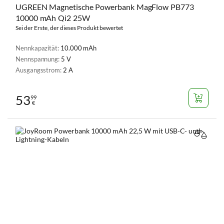
UGREEN Magnetische Powerbank MagFlow PB773
10000 mAh Qi2 25W
Sei der Erste, der dieses Produkt bewertet
Nennkapazität:
10.000 mAh
Nennspannung:
5 V
Ausgangsstrom:
2 A
53
99
€
VERGL