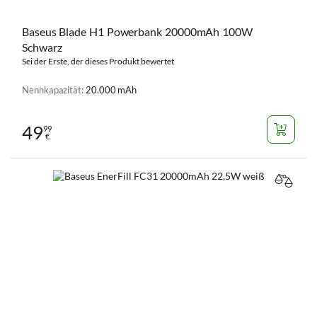
Baseus Blade H1 Powerbank 20000mAh 100W
Schwarz
Sei der Erste, der dieses Produkt bewertet
Nennkapazität:
20.000 mAh
49
99
€
VERGL