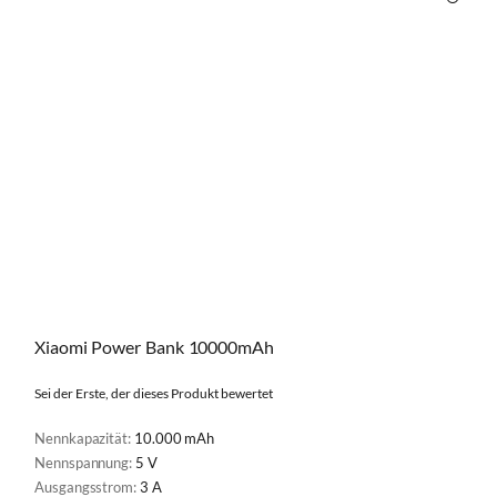
VERGL
Xiaomi Power Bank 10000mAh
Sei der Erste, der dieses Produkt bewertet
Nennkapazität:
10.000 mAh
Nennspannung:
5 V
Ausgangsstrom:
3 A