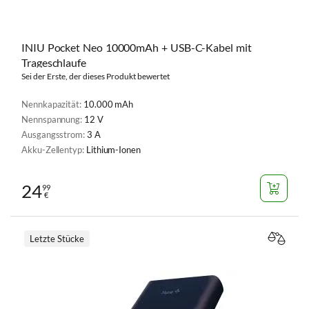
INIU Pocket Neo 10000mAh + USB-C-Kabel mit
Trageschlaufe
Sei der Erste, der dieses Produkt bewertet
Nennkapazität:
10.000 mAh
Nennspannung:
12 V
Ausgangsstrom:
3 A
Akku-Zellentyp:
Lithium-Ionen
24
99
€
Letzte Stücke
VERGL