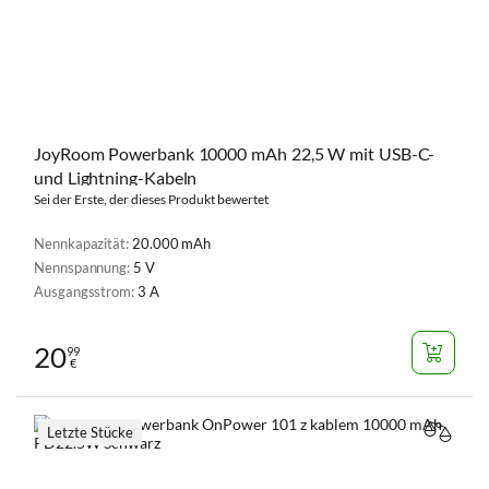
JoyRoom Powerbank 10000 mAh 22,5 W mit USB-C-
und Lightning-Kabeln
Sei der Erste, der dieses Produkt bewertet
Nennkapazität:
20.000 mAh
Nennspannung:
5 V
Ausgangsstrom:
3 A
20
99
€
Letzte Stücke
VERGL