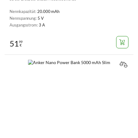
Nennkapazität:
20.000 mAh
Nennspannung:
5 V
Ausgangsstrom:
3 A
51
99
€
VERGL