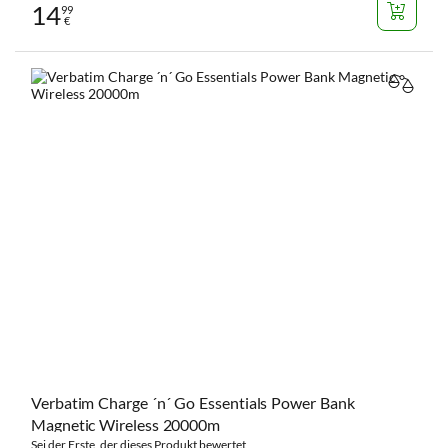
14
99
€
VERGL
Verbatim Charge ´n´ Go Essentials Power Bank
Magnetic Wireless 20000m
Sei der Erste, der dieses Produkt bewertet