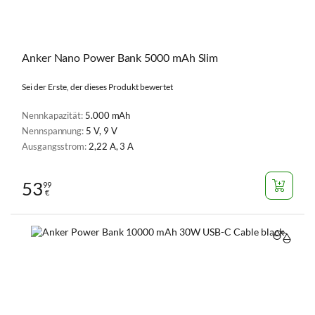
Anker Nano Power Bank 5000 mAh Slim
Sei der Erste, der dieses Produkt bewertet
Nennkapazität:
5.000 mAh
Nennspannung:
5 V, 9 V
Ausgangsstrom:
2,22 A, 3 A
53
99
€
VERGL