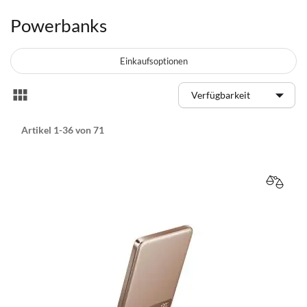
Powerbanks
Einkaufsoptionen
Anzeigen
Liste
als
Artikel
1
-
36
von
71
VERGL