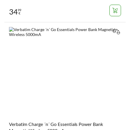
34
99
€
VERGL
Verbatim Charge ´n´ Go Essentials Power Bank