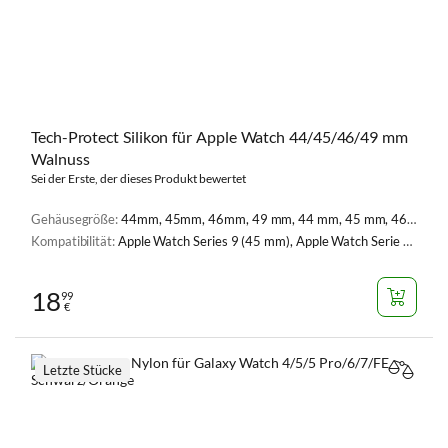
Tech-Protect Silikon für Apple Watch 44/45/46/49 mm
Walnuss
Sei der Erste, der dieses Produkt bewertet
Gehäusegröße:
44mm, 45mm, 46mm, 49 mm, 44 mm, 45 mm, 46 mm. 49 mm
Kompatibilität:
Apple Watch Series 9 (45 mm), Apple Watch Serie 4, 5, 6, SE, SE 2 (44 mm), Apple Watch Series 7 (45 mm), Apple Watch Series 8 (45 mm), Apple Watch Ultra (49 mm), Apple Watch Ultra 2 (49 mm), Apple Watch Series 10 (46 mm), Apple Watch SE 2 (44 mm)
18
99
€
Letzte Stücke
VERGL