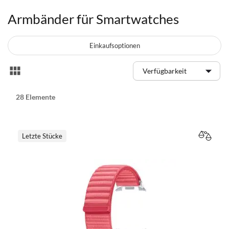
Armbänder für Smartwatches
Einkaufsoptionen
Anzeigen
Liste
als
28
Elemente
Letzte Stücke
VERGL