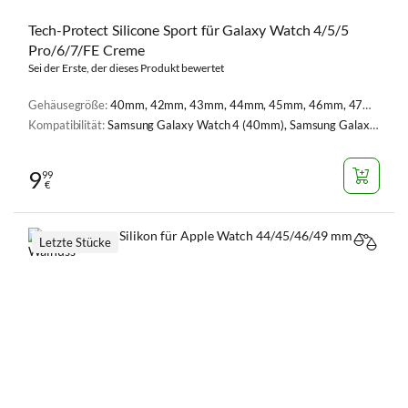
Tech-Protect Silicone Sport für Galaxy Watch 4/5/5
Pro/6/7/FE Creme
Sei der Erste, der dieses Produkt bewertet
Gehäusegröße:
40mm, 42mm, 43mm, 44mm, 45mm, 46mm, 47mm
Kompatibilität:
Samsung Galaxy Watch 4 (40mm), Samsung Galaxy Watch 4 (44mm), Samsung Galaxy Watch 5 (40 mm), Samsung Galaxy Watch 5 (44 mm), Samsung Galaxy Watch 5 Pro (45 mm), Samsung Galaxy Watch 6 (40 mm), Samsung Galaxy Watch 6 (44 mm), Samsung Galaxy Watch FE (40mm), Samsung Galaxy Watch 7 (44 mm), Samsung Galaxy Watch 7 (40mm), Samsung Galaxy Watch 7 44mm
9
99
€
Letzte Stücke
VERGL