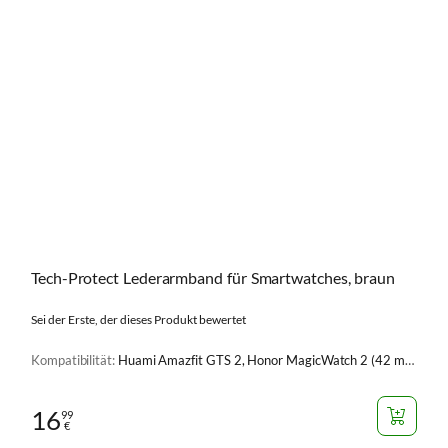
Tech-Protect Lederarmband für Smartwatches, braun
Sei der Erste, der dieses Produkt bewertet
Kompatibilität:
Huami Amazfit GTS 2, Honor MagicWatch 2 (42 mm), Huami Amazfit GTR (42 mm), Huami Amazfit GTS 2e, Huami GTS 3, Huawei Watch GT 2 (42 mm), Huawei Watch GT 3 (42 mm), Samsung Galaxy Watch (42 mm), Samsung Galaxy Watch 3 (41 mm), Samsung Galaxy Watch 4 (40mm), Samsung Galaxy Watch 4 (44mm), Samsung Galaxy Watch 4 Classic (42 mm), Samsung Galaxy Watch 4 Classic (46 mm), Samsung Galaxy Watch 5 (40 mm), Samsung Galaxy Watch 5 (44 mm), Samsung Galaxy Watch 5 Pro (45 mm), Samsung Galaxy Watch 6 (40 mm), Samsung Galaxy Watch 6 (44 mm), Samsung Galaxy Watch 6 Classic (43 mm), Samsung Galaxy Watch 6 Classic (47 mm), Samsung Galaxy Watch FE (40mm), Samsung Galaxy Watch 7 (44 mm), Samsung Galaxy Watch 7 (40mm)
16
99
€