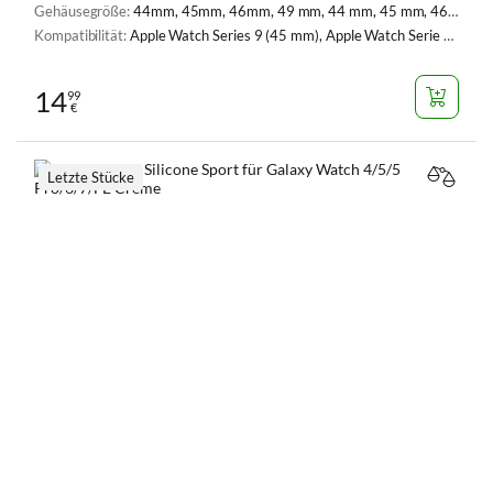
Gehäusegröße:
44mm, 45mm, 46mm, 49 mm, 44 mm, 45 mm, 46 mm. 49 mm
Kompatibilität:
Apple Watch Series 9 (45 mm), Apple Watch Serie 4, 5, 6, SE, SE 2 (44 mm), Apple Watch Series 7 (45 mm), Apple Watch Series 8 (45 mm), Apple Watch Ultra (49 mm), Apple Watch Ultra 2 (49 mm), Apple Watch Series 10 (46 mm), Apple Watch SE 2 (44 mm)
14
99
€
Letzte Stücke
VERGL