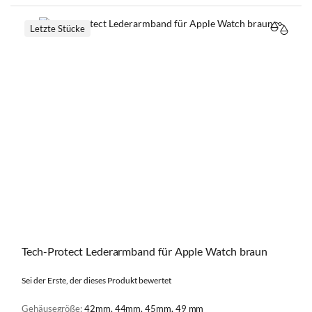
Letzte Stücke
VERGL
Tech-Protect Lederarmband für Apple Watch braun
Sei der Erste, der dieses Produkt bewertet
Gehäusegröße:
42mm, 44mm, 45mm, 49 mm