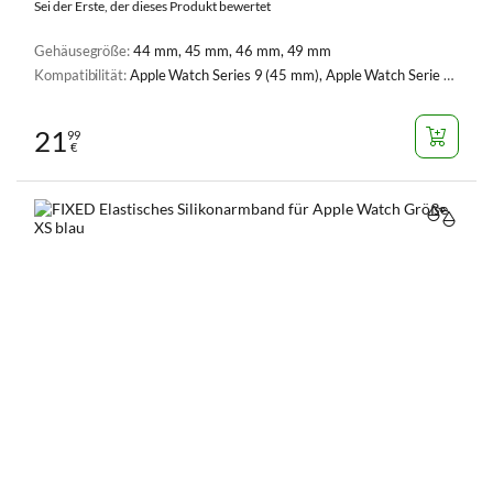
Sei der Erste, der dieses Produkt bewertet
Gehäusegröße:
44 mm, 45 mm, 46 mm, 49 mm
Kompatibilität:
Apple Watch Series 9 (45 mm), Apple Watch Serie 1, 2, 3 (42 mm), Apple Watch Serie 4, 5, 6, SE, SE 2 (44 mm), Apple Watch Series 7 (45 mm), Apple Watch Ultra (49 mm), Apple Watch Ultra 2 (49 mm)
21
99
€
VERGL