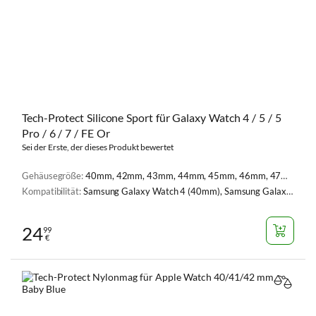
Tech-Protect Silicone Sport für Galaxy Watch 4 / 5 / 5
Pro / 6 / 7 / FE Or
Sei der Erste, der dieses Produkt bewertet
Gehäusegröße:
40mm, 42mm, 43mm, 44mm, 45mm, 46mm, 47mm
Kompatibilität:
Samsung Galaxy Watch 4 (40mm), Samsung Galaxy Watch 4 (44mm), Samsung Galaxy Watch 5 (40 mm), Samsung Galaxy Watch 5 (44 mm), Samsung Galaxy Watch 5 Pro (45 mm), Samsung Galaxy Watch 6 (40 mm), Samsung Galaxy Watch 6 (44 mm), Samsung Galaxy Watch FE (40mm), Samsung Galaxy Watch 7 (44 mm), Samsung Galaxy Watch 7 (40mm), Samsung Galaxy Watch 7 44mm
24
99
€
VERGL