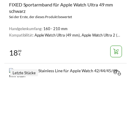
FIXED Sportarmband für Apple Watch Ultra 49 mm
schwarz
Sei der Erste, der dieses Produkt bewertet
Handgelenkumfang:
160 - 210 mm
Kompatibilität:
Apple Watch Ultra (49 mm), Apple Watch Ultra 2 (49 mm)
18
99
€
Letzte Stücke
VERGL