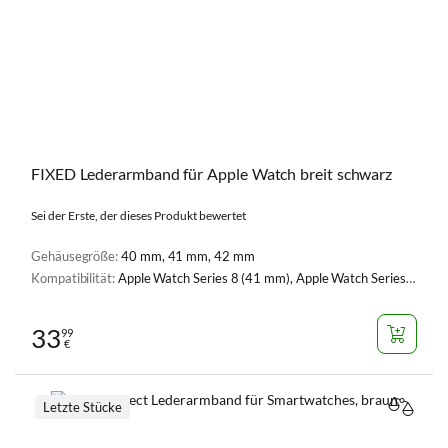
FIXED Lederarmband für Apple Watch breit schwarz
Sei der Erste, der dieses Produkt bewertet
Gehäusegröße:
40 mm, 41 mm, 42 mm
Kompatibilität:
Apple Watch Series 8 (41 mm), Apple Watch Series 9 (41 mm), Apple Watch Serie 1, 2, 3 (38 mm), Apple Watch Serie 4, 5, 6, SE, SE 2 (40 mm), Apple Watch Series 7 (41 mm)
33
99
€
Letzte Stücke
VERGL