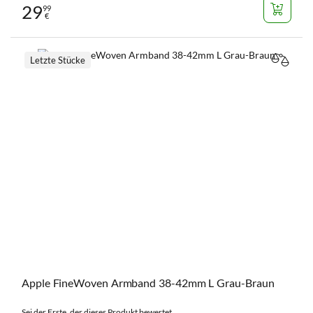
29
99
€
Letzte Stücke
VERGL
Apple FineWoven Armband 38-42mm L Grau-Braun
Sei der Erste, der dieses Produkt bewertet