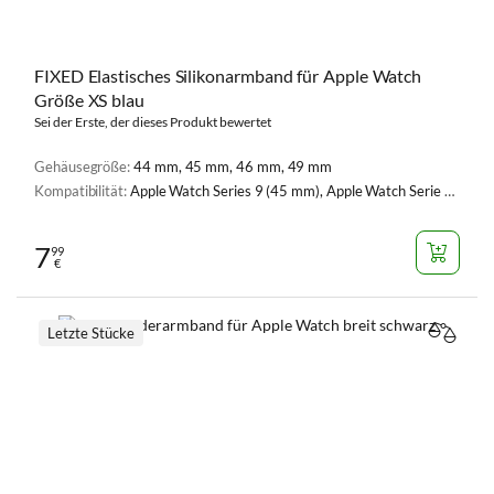
FIXED Elastisches Silikonarmband für Apple Watch
Größe XS blau
Sei der Erste, der dieses Produkt bewertet
Gehäusegröße:
44 mm, 45 mm, 46 mm, 49 mm
Kompatibilität:
Apple Watch Series 9 (45 mm), Apple Watch Serie 1, 2, 3 (42 mm), Apple Watch Serie 4, 5, 6, SE, SE 2 (44 mm), Apple Watch Series 7 (45 mm), Apple Watch Ultra (49 mm), Apple Watch Ultra 2 (49 mm)
7
99
€
Letzte Stücke
VERGL