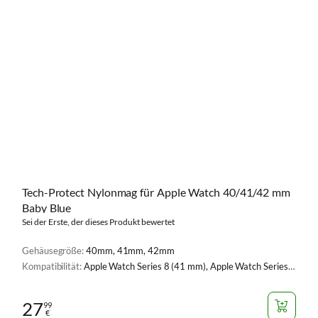
Tech-Protect Nylonmag für Apple Watch 40/41/42 mm
Baby Blue
Sei der Erste, der dieses Produkt bewertet
Gehäusegröße:
40mm, 41mm, 42mm
Kompatibilität:
Apple Watch Series 8 (41 mm), Apple Watch Series 9 (41 mm), Apple Watch Serie 1, 2, 3 (42 mm), Apple Watch Serie 4, 5, 6, SE, SE 2 (40 mm), Apple Watch Series 7 (41 mm), Apple Watch Series 10 (42 mm), Apple Watch SE 2 (40 mm)
27
99
€