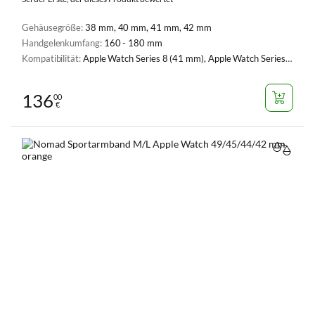
Gehäusegröße:
38 mm, 40 mm, 41 mm, 42 mm
Handgelenkumfang:
160 - 180 mm
Kompatibilität:
Apple Watch Series 8 (41 mm), Apple Watch Series 9 (41 mm), Apple Watch Serie 1, 2, 3 (38 mm), Apple Watch Serie 4, 5, 6, SE, SE 2 (40 mm), Apple Watch Series 7 (41 mm), Apple Watch Series 10 (42 mm)
136
00
€
VERGL