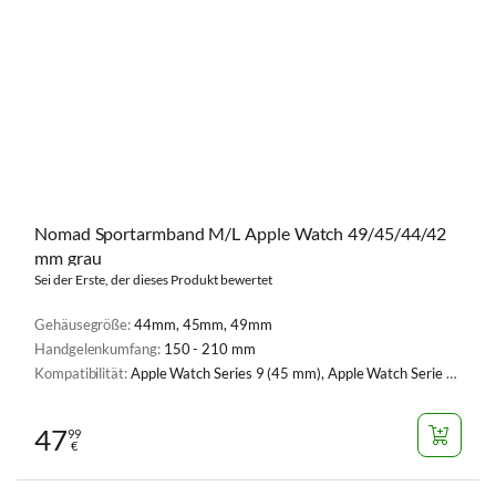
Nomad Sportarmband M/L Apple Watch 49/45/44/42
mm grau
Sei der Erste, der dieses Produkt bewertet
Gehäusegröße:
44mm, 45mm, 49mm
Handgelenkumfang:
150 - 210 mm
Kompatibilität:
Apple Watch Series 9 (45 mm), Apple Watch Serie 1, 2, 3 (42 mm), Apple Watch Serie 4, 5, 6, SE, SE 2 (44 mm), Apple Watch Series 7 (45 mm), Apple Watch Series 8 (45 mm), Apple Watch Ultra (49 mm), Apple Watch Ultra 2 (49 mm), Apple Watch Series 10 (46 mm), Apple Watch Series 1 - 9, SE
47
99
€