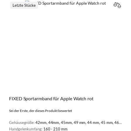
Letzte Stücke
VERGL
FIXED Sportarmband für Apple Watch rot
Sei der Erste, der dieses Produkt bewertet
Gehäusegröße:
42mm, 44mm, 45mm, 49 mm, 44 mm, 45 mm, 46 mm, 49 mm
Handgelenkumfang:
160 - 210 mm