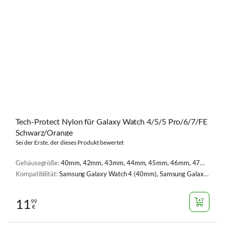
Tech-Protect Nylon für Galaxy Watch 4/5/5 Pro/6/7/FE
Schwarz/Orange
Sei der Erste, der dieses Produkt bewertet
Gehäusegröße:
40mm, 42mm, 43mm, 44mm, 45mm, 46mm, 47mm
Kompatibilität:
Samsung Galaxy Watch 4 (40mm), Samsung Galaxy Watch 4 (44mm), Samsung Galaxy Watch 5 (40 mm), Samsung Galaxy Watch 5 (44 mm), Samsung Galaxy Watch 5 Pro (45 mm), Samsung Galaxy Watch 6 (40 mm), Samsung Galaxy Watch 6 (44 mm), Samsung Galaxy Watch FE (40mm), Samsung Galaxy Watch 7 (44 mm), Samsung Galaxy Watch 7 (40mm), Samsung Galaxy Watch 7 44mm
11
99
€