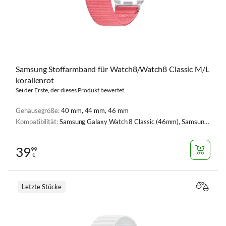
Samsung Stoffarmband für Watch8/Watch8 Classic M/L
korallenrot
Sei der Erste, der dieses Produkt bewertet
Gehäusegröße:
40 mm, 44 mm, 46 mm
Kompatibilität:
Samsung Galaxy Watch 8 Classic (46mm), Samsung Galaxy Watch 8 (40mm), Samsung Galaxy Watch 8 (44mm)
39
99
€
Letzte Stücke
VERGL