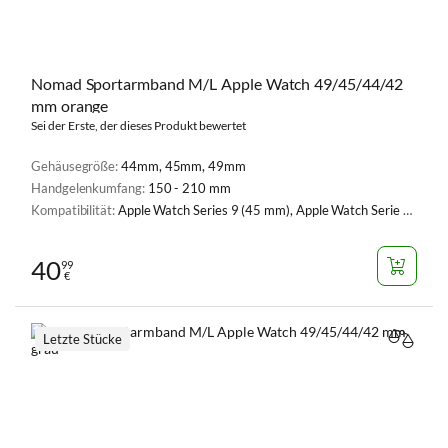
Nomad Sportarmband M/L Apple Watch 49/45/44/42
mm orange
Sei der Erste, der dieses Produkt bewertet
Gehäusegröße:
44mm, 45mm, 49mm
Handgelenkumfang:
150 - 210 mm
Kompatibilität:
Apple Watch Series 9 (45 mm), Apple Watch Serie 1, 2, 3 (42 mm), Apple Watch Serie 4, 5, 6, SE, SE 2 (44 mm), Apple Watch Series 7 (45 mm), Apple Watch Series 8 (45 mm), Apple Watch Ultra (49 mm), Apple Watch Ultra 2 (49 mm), Apple Watch Series 10 (46 mm), Apple Watch Series 1 - 9, SE
40
99
€
Letzte Stücke
VERGL