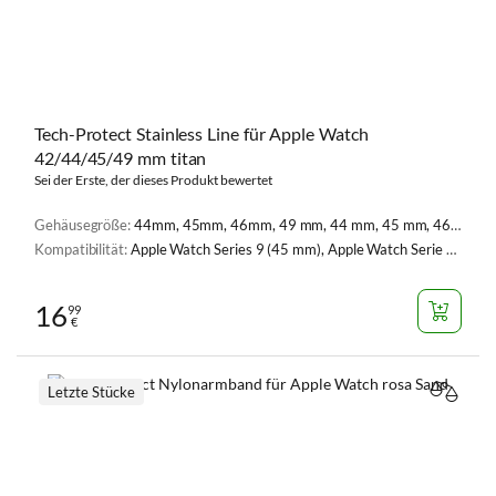
Tech-Protect Stainless Line für Apple Watch
42/44/45/49 mm titan
Sei der Erste, der dieses Produkt bewertet
Gehäusegröße:
44mm, 45mm, 46mm, 49 mm, 44 mm, 45 mm, 46 mm. 49 mm
Kompatibilität:
Apple Watch Series 9 (45 mm), Apple Watch Serie 1, 2, 3 (42 mm), Apple Watch Serie 4, 5, 6, SE, SE 2 (44 mm), Apple Watch Series 7 (45 mm), Apple Watch Series 8 (45 mm), Apple Watch Ultra (49 mm), Apple Watch Ultra 2 (49 mm), Apple Watch Series 10 (46 mm)
16
99
€
Letzte Stücke
VERGL