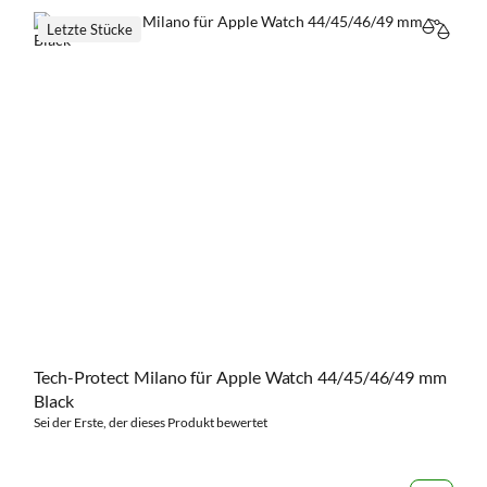
Letzte Stücke
VERGL
Tech-Protect Milano für Apple Watch 44/45/46/49 mm
Black
Sei der Erste, der dieses Produkt bewertet