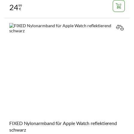
24
99
€
VERGL
FIXED Nylonarmband für Apple Watch reflektierend
schwarz