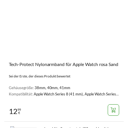
Tech-Protect Nylonarmband für Apple Watch rosa Sand
Sei der Erste, der dieses Produkt bewertet
Gehäusegröße:
38mm, 40mm, 41mm
Kompatibilität:
Apple Watch Series 8 (41 mm), Apple Watch Series 9 (41 mm), Apple Watch Serie 1, 2, 3 (38 mm), Apple Watch Serie 4, 5, 6, SE, SE 2 (40 mm), Apple Watch Series 7 (41 mm), Apple Watch Series 10 (42 mm)
12
99
€