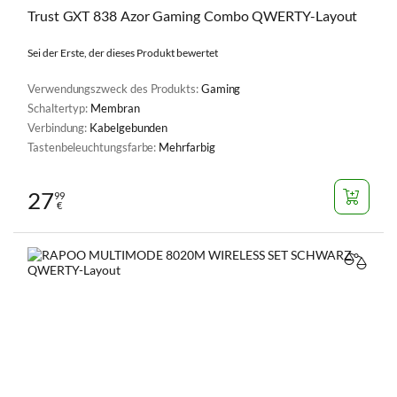
Trust GXT 838 Azor Gaming Combo QWERTY-Layout
Sei der Erste, der dieses Produkt bewertet
Verwendungszweck des Produkts:
Gaming
Schaltertyp:
Membran
Verbindung:
Kabelgebunden
Tastenbeleuchtungsfarbe:
Mehrfarbig
27
99
€
VERGL