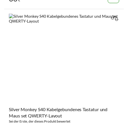
€
VERGL
Silver Monkey S40 Kabelgebundenes Tastatur und
Maus set QWERTY-Layout
Sei der Erste, der dieses Produkt bewertet