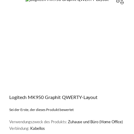
VERGL
Logitech MK950 Graphit QWERTY-Layout
Sei der Erste, der dieses Produkt bewertet
Verwendungszweck des Produkts:
Zuhause und Büro (Home Office)
Verbindung:
Kabellos