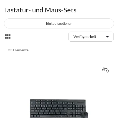
Tastatur- und Maus-Sets
Einkaufsoptionen
Anzeigen
Liste
als
33
Elemente
VERGL