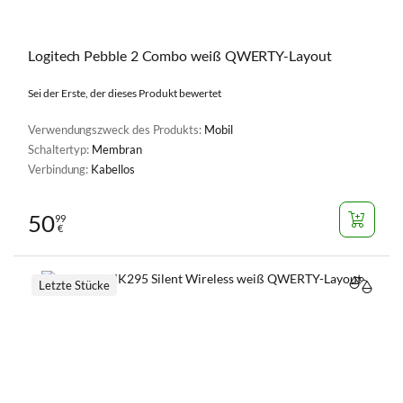
Logitech Pebble 2 Combo weiß QWERTY-Layout
Sei der Erste, der dieses Produkt bewertet
Verwendungszweck des Produkts:
Mobil
Schaltertyp:
Membran
Verbindung:
Kabellos
50
99
€
Letzte Stücke
VERGL