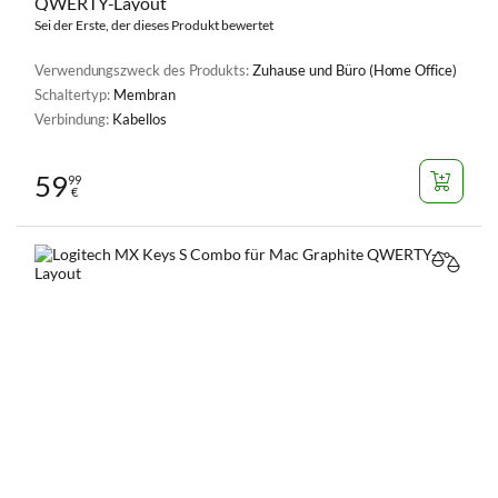
QWERTY-Layout
Sei der Erste, der dieses Produkt bewertet
Verwendungszweck des Produkts:
Zuhause und Büro (Home Office)
Schaltertyp:
Membran
Verbindung:
Kabellos
59
99
€
VERGL