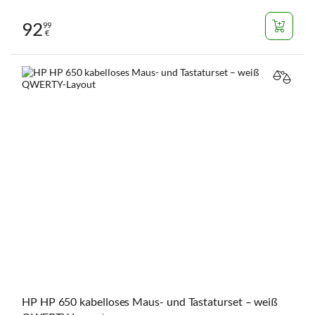
92
99
€
VERGL
HP HP 650 kabelloses Maus- und Tastaturset – weiß