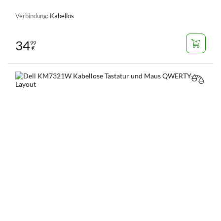
Verbindung:
Kabellos
34
99
€
VERGL