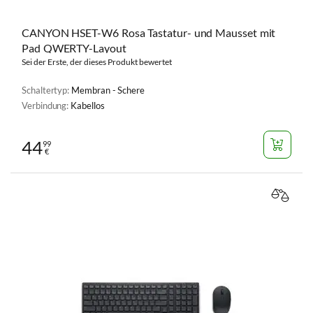
CANYON HSET-W6 Rosa Tastatur- und Mausset mit
Pad QWERTY-Layout
Sei der Erste, der dieses Produkt bewertet
Schaltertyp:
Membran - Schere
Verbindung:
Kabellos
44
99
€
VERGL