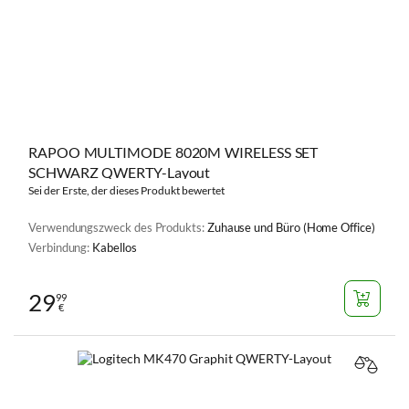
RAPOO MULTIMODE 8020M WIRELESS SET
SCHWARZ QWERTY-Layout
Sei der Erste, der dieses Produkt bewertet
Verwendungszweck des Produkts:
Zuhause und Büro (Home Office)
Verbindung:
Kabellos
29
99
€
VERGL