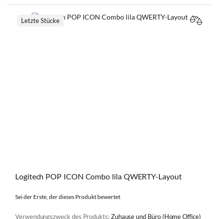
Letzte Stücke
VERGL
Logitech POP ICON Combo lila QWERTY-Layout
Sei der Erste, der dieses Produkt bewertet
Verwendungszweck des Produkts:
Zuhause und Büro (Home Office)