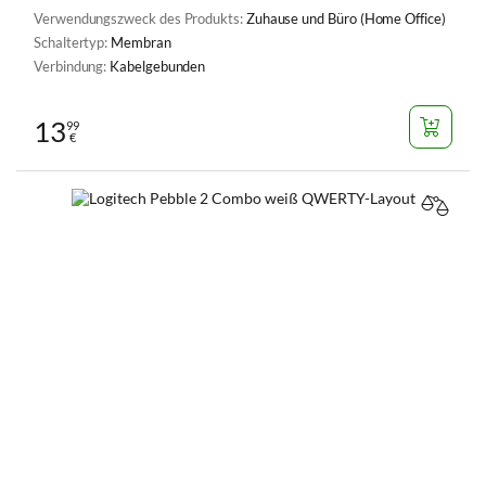
Verwendungszweck des Produkts:
Zuhause und Büro (Home Office)
Schaltertyp:
Membran
Verbindung:
Kabelgebunden
13
99
€
VERGL