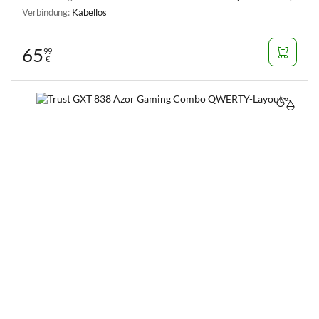
Verbindung:
Kabellos
65
99
€
VERGL