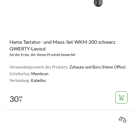
Hama Tastatur- und Maus-Set WKM-200 schwarz
QWERTY-Layout
Sei der Erste, der dieses Produkt bewertet
Verwendungszweck des Produkts:
Zuhause und Büro (Home Office)
Schaltertyp:
Membran
Verbindung:
Kabellos
30
99
€
VERGL