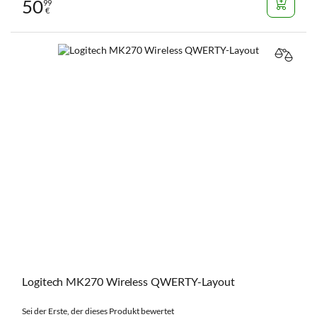
50
99
€
VERGL
Logitech MK270 Wireless QWERTY-Layout
Sei der Erste, der dieses Produkt bewertet