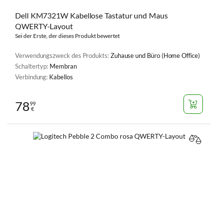
Dell KM7321W Kabellose Tastatur und Maus
QWERTY-Layout
Sei der Erste, der dieses Produkt bewertet
Verwendungszweck des Produkts:
Zuhause und Büro (Home Office)
Schaltertyp:
Membran
Verbindung:
Kabellos
78
99
€
VERGL