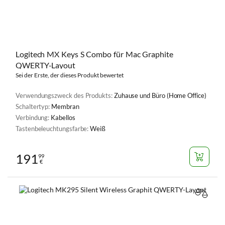
Logitech MX Keys S Combo für Mac Graphite
QWERTY-Layout
Sei der Erste, der dieses Produkt bewertet
Verwendungszweck des Produkts:
Zuhause und Büro (Home Office)
Schaltertyp:
Membran
Verbindung:
Kabellos
Tastenbeleuchtungsfarbe:
Weiß
191
99
€
VERGL