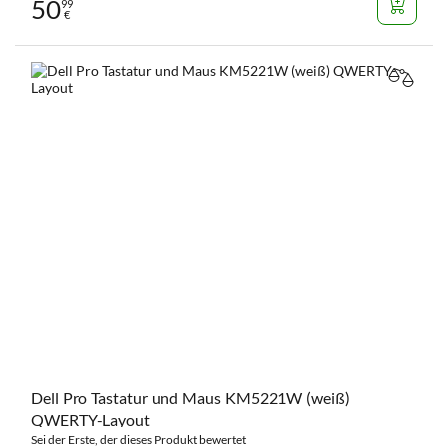
50
99
€
VERGL
Dell Pro Tastatur und Maus KM5221W (weiß)
QWERTY-Layout
Sei der Erste, der dieses Produkt bewertet