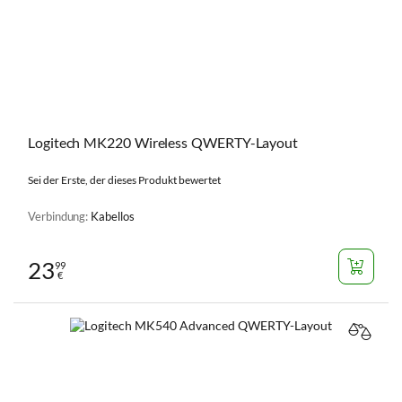
Logitech MK220 Wireless QWERTY-Layout
Sei der Erste, der dieses Produkt bewertet
Verbindung:
Kabellos
23
99
€
VERGL