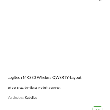
VERGL
Logitech MK330 Wireless QWERTY-Layout
Sei der Erste, der dieses Produkt bewertet
Verbindung:
Kabellos