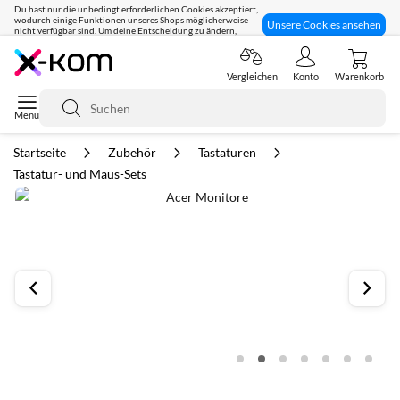
Du hast nur die unbedingt erforderlichen Cookies akzeptiert,
wodurch einige Funktionen unseres Shops möglicherweise
Unsere Cookies ansehen
nicht verfügbar sind. Um deine Entscheidung zu ändern,
klicke hier:
Seit 8 Jahren für dich da!
Vergleichen
Konto
Warenkorb
Suche
Startseite
Zubehör
Tastaturen
Tastatur- und Maus-Sets