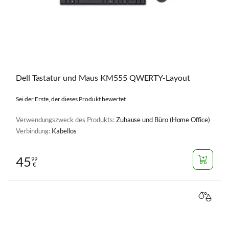
Dell Tastatur und Maus KM555 QWERTY-Layout
Sei der Erste, der dieses Produkt bewertet
Verwendungszweck des Produkts:
Zuhause und Büro (Home Office)
Verbindung:
Kabellos
45
99
€
VERGL