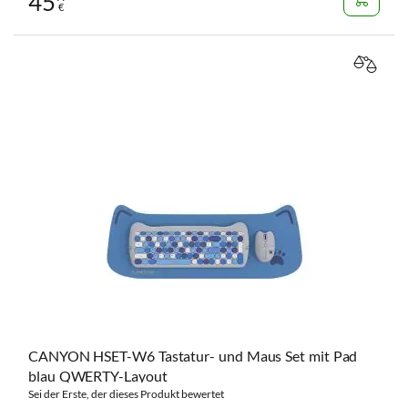
45
€
VERGL
CANYON HSET-W6 Tastatur- und Maus Set mit Pad
blau QWERTY-Layout
Sei der Erste, der dieses Produkt bewertet