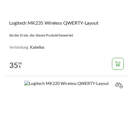
Logitech MK235 Wireless QWERTY-Layout
Sei der Erste, der dieses Produkt bewertet
Verbindung:
Kabellos
35
99
€
VERGL