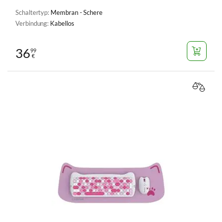
Schaltertyp:
Membran - Schere
Verbindung:
Kabellos
36
99
€
VERGL