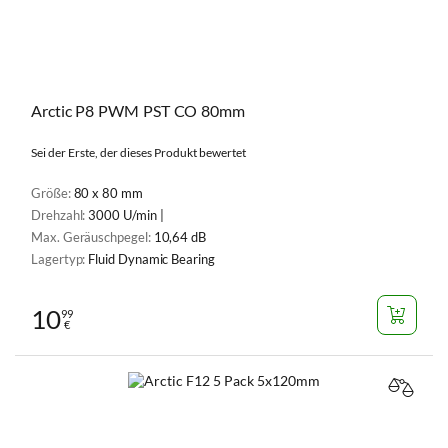
Arctic P8 PWM PST CO 80mm
Sei der Erste, der dieses Produkt bewertet
Größe:
80 x 80 mm
Drehzahl:
3000 U/min |
Max. Geräuschpegel:
10,64 dB
Lagertyp:
Fluid Dynamic Bearing
10
99
€
VERGL