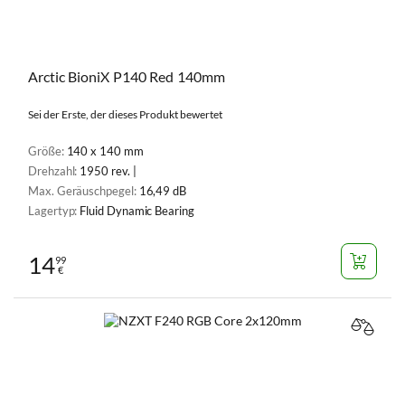
Arctic BioniX P140 Red 140mm
Sei der Erste, der dieses Produkt bewertet
Größe:
140 x 140 mm
Drehzahl:
1950 rev. |
Max. Geräuschpegel:
16,49 dB
Lagertyp:
Fluid Dynamic Bearing
14
99
€
VERGL