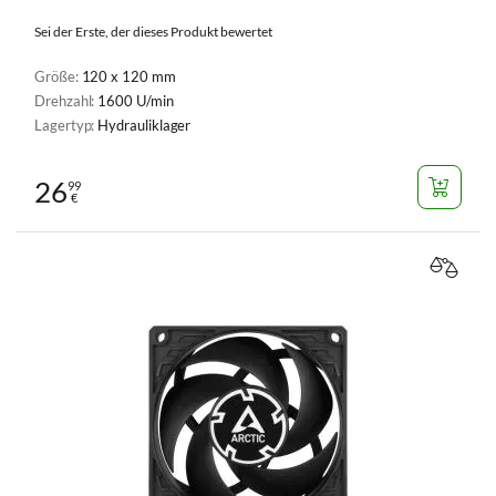
Sei der Erste, der dieses Produkt bewertet
Größe:
120 x 120 mm
Drehzahl:
1600 U/min
Lagertyp:
Hydrauliklager
26
99
€
VERGL