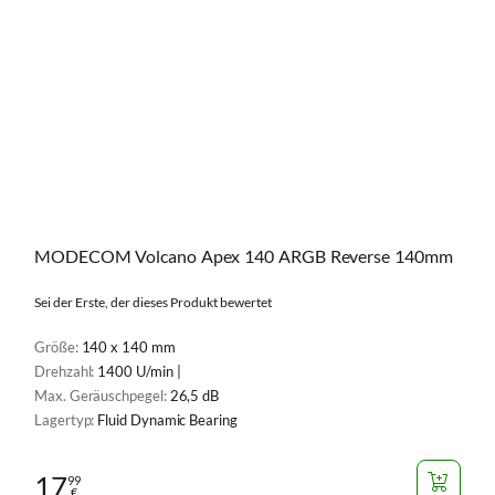
MODECOM Volcano Apex 140 ARGB Reverse 140mm
Sei der Erste, der dieses Produkt bewertet
Größe:
140 x 140 mm
Drehzahl:
1400 U/min |
Max. Geräuschpegel:
26,5 dB
Lagertyp:
Fluid Dynamic Bearing
17
99
€