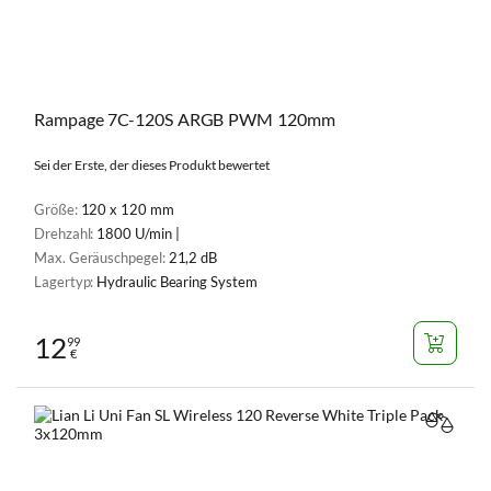
Rampage 7C-120S ARGB PWM 120mm
Sei der Erste, der dieses Produkt bewertet
Größe:
120 x 120 mm
Drehzahl:
1800 U/min |
Max. Geräuschpegel:
21,2 dB
Lagertyp:
Hydraulic Bearing System
12
99
€
VERGL