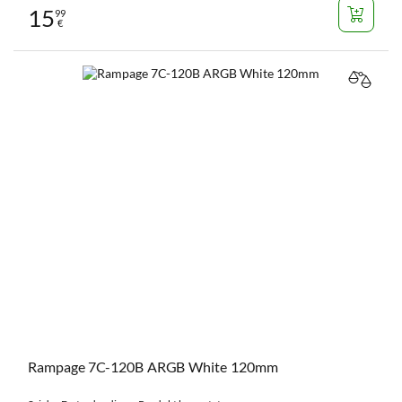
15
99
€
VERGL
Rampage 7C-120B ARGB White 120mm