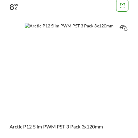
8
99
€
VERGL
Arctic P12 Slim PWM PST 3 Pack 3x120mm