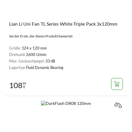
Lian Li Uni Fan TL Series White Triple Pack 3x120mm
Sei der Erste, der dieses Produkt bewertet
Größe:
124 x 120 mm
Drehzahl:
2600 U/min
Max. Geräuschpegel:
33 dB
Lagertyp:
Fluid Dynamic Bearing
108
99
€
VERGL