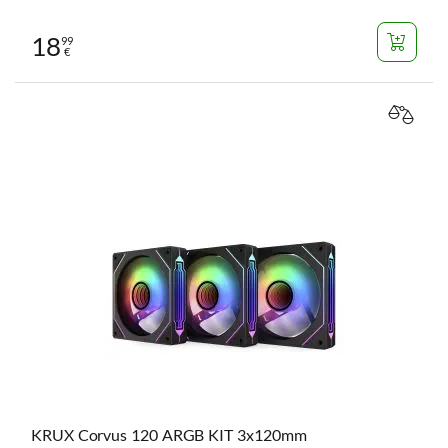
18
99
€
VERGL
KRUX Corvus 120 ARGB KIT 3x120mm