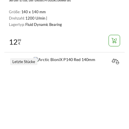
Sei der Erste, der dieses Produkt bewertet
Größe:
140 x 140 mm
Drehzahl:
1200 U/min |
Lagertyp:
Fluid Dynamic Bearing
12
99
€
Letzte Stücke
VERGL