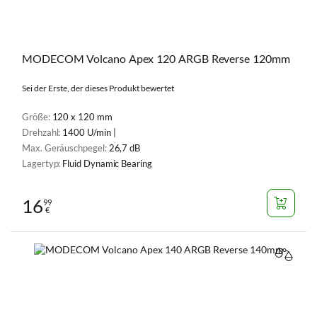
MODECOM Volcano Apex 120 ARGB Reverse 120mm
Sei der Erste, der dieses Produkt bewertet
Größe:
120 x 120 mm
Drehzahl:
1400 U/min |
Max. Geräuschpegel:
26,7 dB
Lagertyp:
Fluid Dynamic Bearing
16
99
€
VERGL