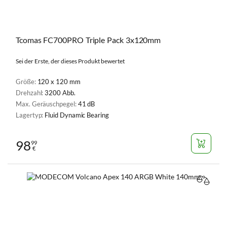
Tcomas FC700PRO Triple Pack 3x120mm
Sei der Erste, der dieses Produkt bewertet
Größe:
120 x 120 mm
Drehzahl:
3200 Abb.
Max. Geräuschpegel:
41 dB
Lagertyp:
Fluid Dynamic Bearing
98
99
€
VERGL