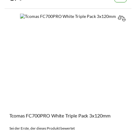
VERGL
Tcomas FC700PRO White Triple Pack 3x120mm
Sei der Erste, der dieses Produkt bewertet