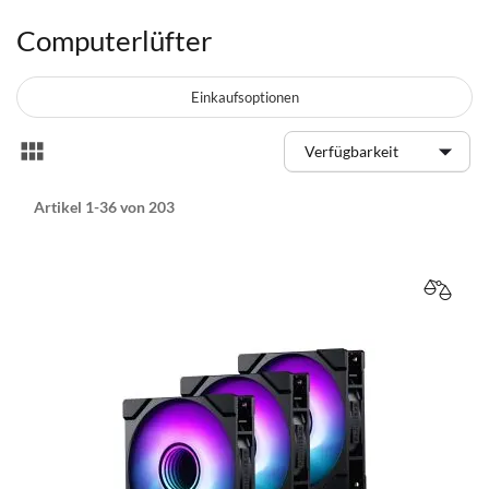
Computerlüfter
Einkaufsoptionen
Anzeigen
Liste
als
Artikel
1
-
36
von
203
VERGL