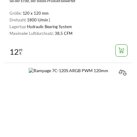
Sei der Erste, der dieses Produkt bewertet
Größe:
120 x 120 mm
Drehzahl:
1800 U/min |
Lagertyp:
Hydraulic Bearing System
Maximaler Luftdurchsatz:
38,5 CFM
12
99
€
VERGL