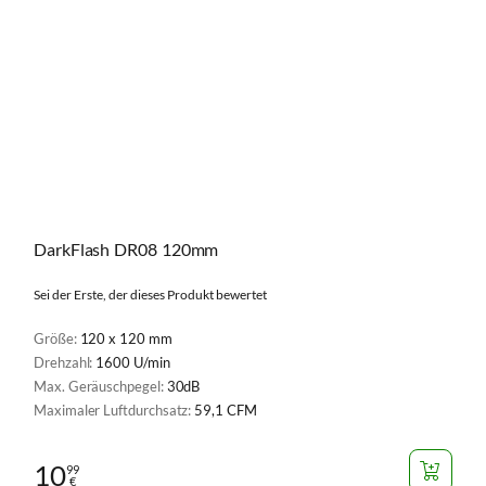
DarkFlash DR08 120mm
Sei der Erste, der dieses Produkt bewertet
Größe:
120 x 120 mm
Drehzahl:
1600 U/min
Max. Geräuschpegel:
30dB
Maximaler Luftdurchsatz:
59,1 CFM
10
99
€