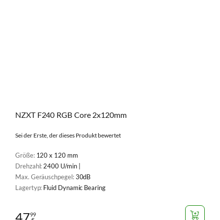
NZXT F240 RGB Core 2x120mm
Sei der Erste, der dieses Produkt bewertet
Größe:
120 x 120 mm
Drehzahl:
2400 U/min |
Max. Geräuschpegel:
30dB
Lagertyp:
Fluid Dynamic Bearing
47
99
€