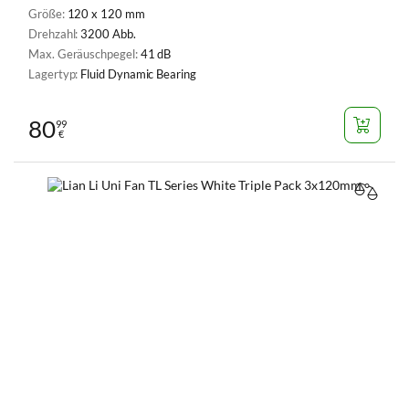
Größe:
120 x 120 mm
Drehzahl:
3200 Abb.
Max. Geräuschpegel:
41 dB
Lagertyp:
Fluid Dynamic Bearing
80
99
€
VERGL