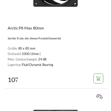
Arctic P8 Max 80mm
Sei der Erste, der dieses Produkt bewertet
Größe:
80 x 80 mm
Drehzahl:
5000 U/min |
Max. Geräuschpegel:
24 dB
Lagertyp:
Fluid Dynamic Bearing
10
99
€
VERGL