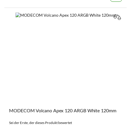
VERGL
MODECOM Volcano Apex 120 ARGB White 120mm
Sei der Erste, der dieses Produkt bewertet