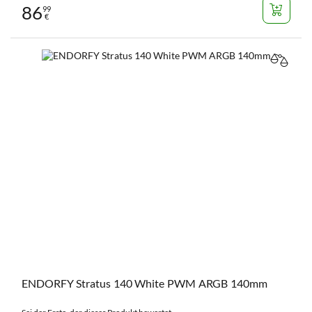
86
99
€
VERGL
ENDORFY Stratus 140 White PWM ARGB 140mm