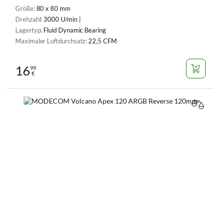
Größe:
80 x 80 mm
Drehzahl:
3000 U/min |
Lagertyp:
Fluid Dynamic Bearing
Maximaler Luftdurchsatz:
22,5 CFM
16
99
€
VERGL