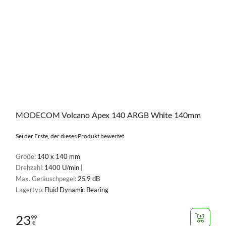
MODECOM Volcano Apex 140 ARGB White 140mm
Sei der Erste, der dieses Produkt bewertet
Größe:
140 x 140 mm
Drehzahl:
1400 U/min |
Max. Geräuschpegel:
25,9 dB
Lagertyp:
Fluid Dynamic Bearing
23
99
€