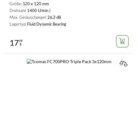
Größe:
120 x 120 mm
Drehzahl:
1400 U/min |
Max. Geräuschpegel:
26,3 dB
Lagertyp:
Fluid Dynamic Bearing
17
99
€
VERGL