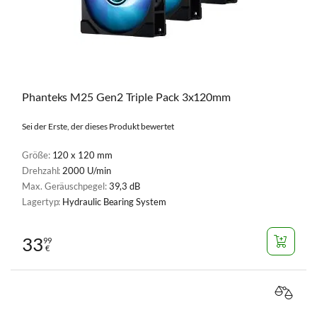
Phanteks M25 Gen2 Triple Pack 3x120mm
Sei der Erste, der dieses Produkt bewertet
Größe:
120 x 120 mm
Drehzahl:
2000 U/min
Max. Geräuschpegel:
39,3 dB
Lagertyp:
Hydraulic Bearing System
33
99
€
VERGL