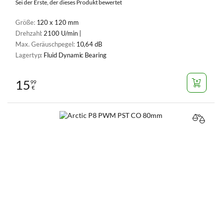
Sei der Erste, der dieses Produkt bewertet
Größe:
120 x 120 mm
Drehzahl:
2100 U/min |
Max. Geräuschpegel:
10,64 dB
Lagertyp:
Fluid Dynamic Bearing
15
99
€
VERGL