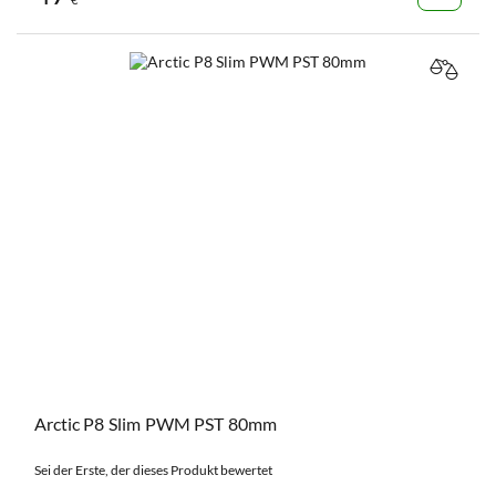
VERGL
Arctic P8 Slim PWM PST 80mm
Sei der Erste, der dieses Produkt bewertet