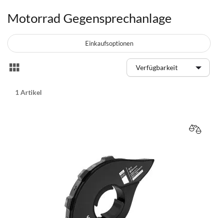
Motorrad Gegensprechanlage
Einkaufsoptionen
Anzeigen
Liste
als
1
Artikel
VERGL