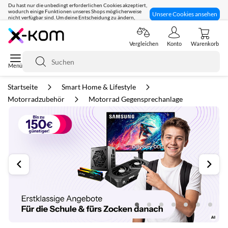
Du hast nur die unbedingt erforderlichen Cookies akzeptiert,
wodurch einige Funktionen unseres Shops möglicherweise
Unsere Cookies ansehen
nicht verfügbar sind. Um deine Entscheidung zu ändern,
klicke hier:
Seit 8 Jahren für dich da!
Vergleichen
Konto
Warenkorb
Suche
Startseite
Smart Home & Lifestyle
Motorradzubehör
Motorrad Gegensprechanlage