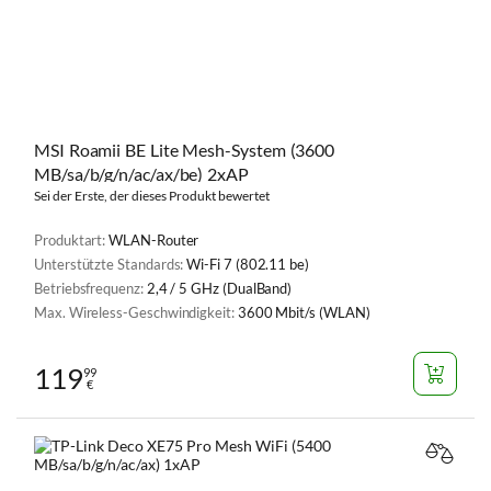
MSI Roamii BE Lite Mesh-System (3600
MB/sa/b/g/n/ac/ax/be) 2xAP
Sei der Erste, der dieses Produkt bewertet
Produktart:
WLAN-Router
Unterstützte Standards:
Wi-Fi 7 (802.11 be)
Betriebsfrequenz:
2,4 / 5 GHz (DualBand)
Max. Wireless-Geschwindigkeit:
3600 Mbit/s (WLAN)
119
99
€
VERGL