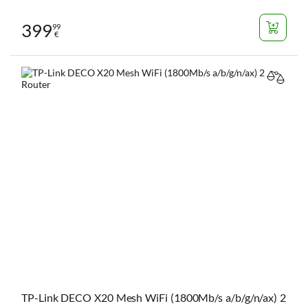
399
99
€
VERGL
TP-Link DECO X20 Mesh WiFi (1800Mb/s a/b/g/n/ax) 2