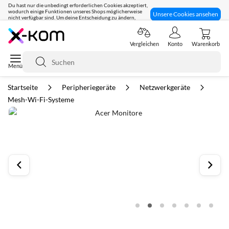
Du hast nur die unbedingt erforderlichen Cookies akzeptiert,
wodurch einige Funktionen unseres Shops möglicherweise
Unsere Cookies ansehen
nicht verfügbar sind. Um deine Entscheidung zu ändern,
klicke hier:
Seit 8 Jahren für dich da!
Vergleichen
Konto
Warenkorb
Suche
Startseite
Peripheriegeräte
Netzwerkgeräte
Mesh-Wi-Fi-Systeme