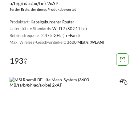
a/b/g/n/ac/ax/be) 2xAP
Sei der Erste, der dieses Produkt bewertet
Produktart:
Kabelgebundener Router
Unterstützte Standards:
Wi-Fi 7 (802.11 be)
Betriebsfrequenz:
2,4 / 5 GHz (Tri-Band)
Max. Wireless-Geschwindigkeit:
3600 Mbit/s (WLAN)
193
99
€
VERGL