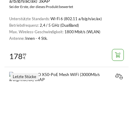
a/b/g/n/ac/ax) 3xAP
Sei der Erste, der dieses Produkt bewertet
Unterstützte Standards:
Wi-Fi 6 (802.11 a/b/g/n/ac/ax)
Betriebsfrequenz:
2,4 / 5 GHz (DualBand)
Max. Wireless-Geschwindigkeit:
1800 Mbit/s (WLAN)
Antenne:
Innen - 4 Stk.
178
99
€
Letzte Stücke
VERGL