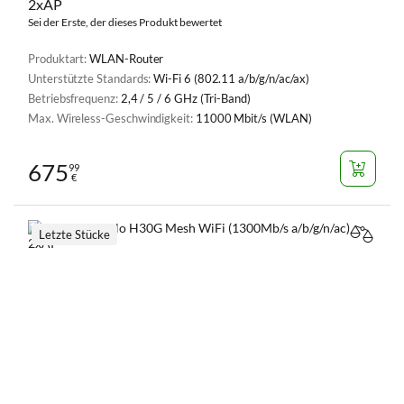
2xAP
Sei der Erste, der dieses Produkt bewertet
Produktart:
WLAN-Router
Unterstützte Standards:
Wi-Fi 6 (802.11 a/b/g/n/ac/ax)
Betriebsfrequenz:
2,4 / 5 / 6 GHz (Tri-Band)
Max. Wireless-Geschwindigkeit:
11000 Mbit/s (WLAN)
675
99
€
Letzte Stücke
VERGL