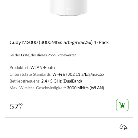
Cudy M3000 (3000Mb/s a/b/g/n/ac/ax) 1-Pack
Sei der Erste, der dieses Produkt bewertet
Produktart:
WLAN-Router
Unterstützte Standards:
Wi-Fi 6 (802.11 a/b/g/n/ac/ax)
Betriebsfrequenz:
2,4 / 5 GHz (DualBand)
Max. Wireless-Geschwindigkeit:
3000 Mbit/s (WLAN)
57
99
€
VERGL