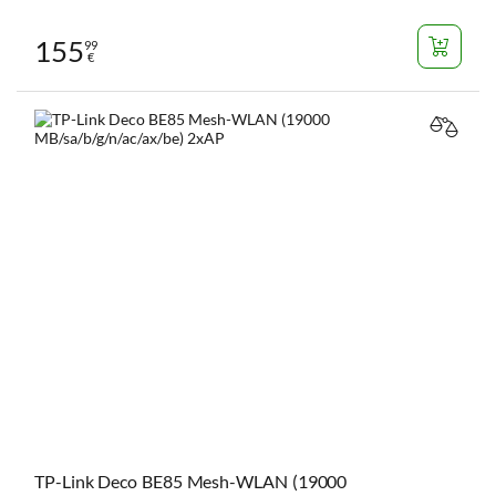
155
99
€
VERGL
TP-Link Deco BE85 Mesh-WLAN (19000