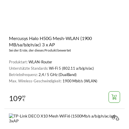
Mercusys Halo H50G Mesh-WLAN (1900
MB/sa/b/g/n/ac) 3 x AP
Sei der Erste, der dieses Produkt bewertet
Produktart:
WLAN-Router
Unterstützte Standards:
Wi-Fi 5 (802.11 a/b/g/n/ac)
Betriebsfrequenz:
2,4 / 5 GHz (DualBand)
Max. Wireless-Geschwindigkeit:
1900 Mbit/s (WLAN)
109
99
€
VERGL