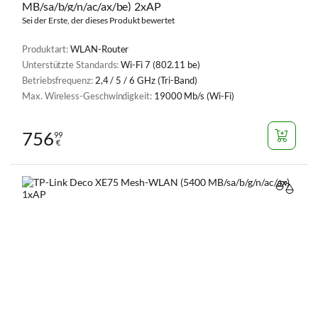
MB/sa/b/g/n/ac/ax/be) 2xAP
Sei der Erste, der dieses Produkt bewertet
Produktart:
WLAN-Router
Unterstützte Standards:
Wi-Fi 7 (802.11 be)
Betriebsfrequenz:
2,4 / 5 / 6 GHz (Tri-Band)
Max. Wireless-Geschwindigkeit:
19000 Mb/s (Wi-Fi)
756
99
€
VERGL