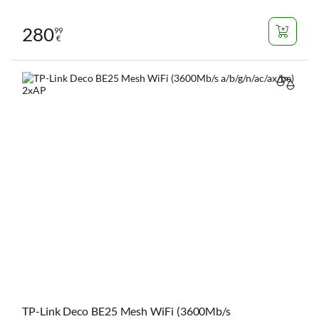
280
99
€
VERGL
TP-Link Deco BE25 Mesh WiFi (3600Mb/s