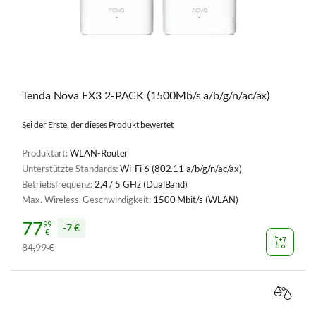
Tenda Nova EX3 2-PACK (1500Mb/s a/b/g/n/ac/ax)
Sei der Erste, der dieses Produkt bewertet
Produktart:
WLAN-Router
Unterstützte Standards:
Wi-Fi 6 (802.11 a/b/g/n/ac/ax)
Betriebsfrequenz:
2,4 / 5 GHz (DualBand)
Max. Wireless-Geschwindigkeit:
1500 Mbit/s (WLAN)
77
99
7 €
€
84
99
€
,
VERGL