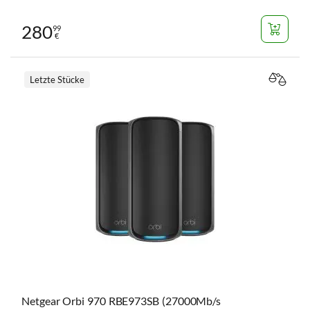
280
99
€
Letzte Stücke
VERGL
Netgear Orbi 970 RBE973SB (27000Mb/s