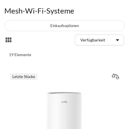
Mesh-Wi-Fi-Systeme
Einkaufsoptionen
Anzeigen
Liste
als
19
Elemente
Letzte Stücke
VERGL