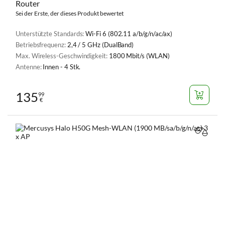
Router
Sei der Erste, der dieses Produkt bewertet
Unterstützte Standards:
Wi-Fi 6 (802.11 a/b/g/n/ac/ax)
Betriebsfrequenz:
2,4 / 5 GHz (DualBand)
Max. Wireless-Geschwindigkeit:
1800 Mbit/s (WLAN)
Antenne:
Innen - 4 Stk.
135
99
€
VERGL