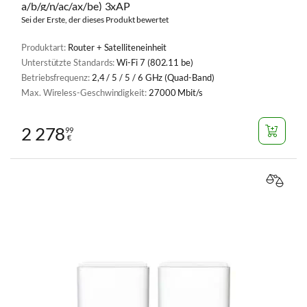
a/b/g/n/ac/ax/be) 3xAP
Sei der Erste, der dieses Produkt bewertet
Produktart:
Router + Satelliteneinheit
Unterstützte Standards:
Wi-Fi 7 (802.11 be)
Betriebsfrequenz:
2,4 / 5 / 5 / 6 GHz (Quad-Band)
Max. Wireless-Geschwindigkeit:
27000 Mbit/s
2 278
99
€
VERGL