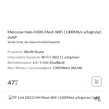
Mercusys Halo H30G Mesh WiFi (1300Mb/s a/b/g/n/ac)
2xAP
Sei der Erste, der dieses Produkt bewertet
Produktart:
WLAN-Router
Unterstützte Standards:
Wi-Fi 5 (802.11 a/b/g/n/ac)
Betriebsfrequenz:
2,4 / 5 GHz (DualBand)
Max. Wireless-Geschwindigkeit:
1300 Mbit/s (WLAN)
47
99
€
VERGL