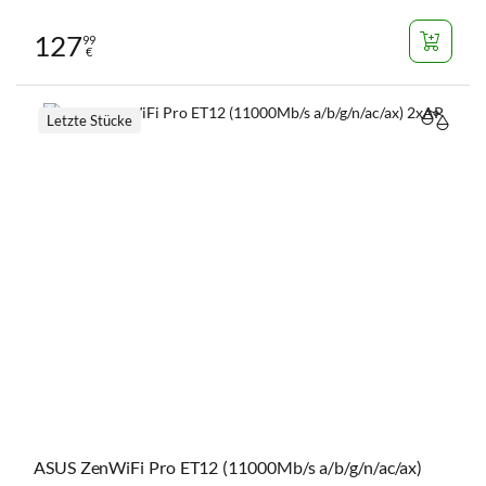
127
99
€
Letzte Stücke
VERGL
ASUS ZenWiFi Pro ET12 (11000Mb/s a/b/g/n/ac/ax)