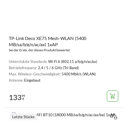
TP-Link Deco XE75 Mesh-WLAN (5400
MB/sa/b/g/n/ac/ax) 1xAP
Sei der Erste, der dieses Produkt bewertet
Unterstützte Standards:
Wi-Fi 6 (802.11 a/b/g/n/ac/ax)
Betriebsfrequenz:
2,4 / 5 / 6 GHz (Tri-Band)
Max. Wireless-Geschwindigkeit:
5400 Mbit/s (WLAN)
Antenne:
Eingebaut
133
99
€
Letzte Stücke
VERGL