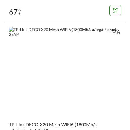
67
99
€
VERGL
TP-Link DECO X20 Mesh WiFi6 (1800Mb/s