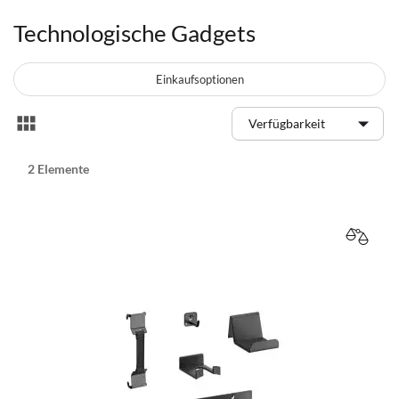
Technologische Gadgets
Einkaufsoptionen
Anzeigen
Liste
als
2
Elemente
VERGL