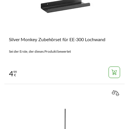
Silver Monkey Zubehörset für EE-300 Lochwand
Sei der Erste, der dieses Produkt bewertet
4
99
€
VERGL