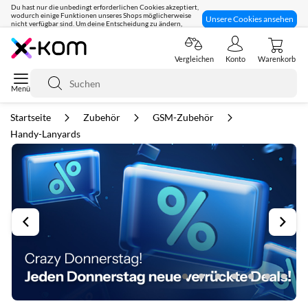
Du hast nur die unbedingt erforderlichen Cookies akzeptiert,
wodurch einige Funktionen unseres Shops möglicherweise
Unsere Cookies ansehen
nicht verfügbar sind. Um deine Entscheidung zu ändern,
klicke hier:
Seit 8 Jahren für dich da!
Vergleichen
Konto
Warenkorb
Suche
Startseite
Zubehör
GSM-Zubehör
Handy-Lanyards