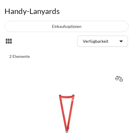
Handy-Lanyards
Einkaufsoptionen
Anzeigen
Liste
als
2
Elemente
VERGL