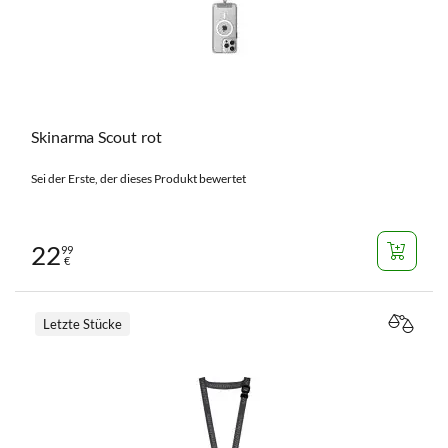
Skinarma Scout rot
Sei der Erste, der dieses Produkt bewertet
22
99
€
Letzte Stücke
VERGL