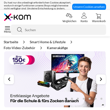
Du hast nur die unbedingt erforderlichen Cookies akzeptiert,
wodurch einige Funktionen unseres Shops möglicherweise
Unsere Cookies ansehen
nicht verfügbar sind. Um deine Entscheidung zu ändern,
klicke hier:
Seit 8 Jahren für dich da!
Vergleichen
Konto
Warenkorb
Suche
Startseite
Smart Home & Lifestyle
Foto-Video-Zubehör
Kamerakäfige