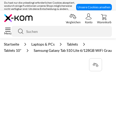
Du hast nur die unbedingt erforderlichen Cookies akzeptiert,
wodurch einige Funktionen unseres Shops möglicherweise
Unsere Cookies ansehen
nicht verfügbar sind. Um deine Entscheidung zu ändern,
klicke hier:
Seit 8 Jahren für dich da!
Vergleichen
Konto
Warenkorb
Suche
Startseite
Laptops & PCs
Tablets
Tablets 10"
Samsung Galaxy Tab S10 Lite 6/128GB WiFi Grau
Zum
Ende
der
Bildgalerie
springen