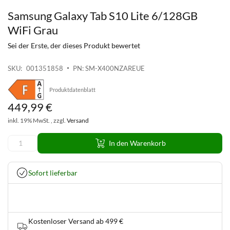
Samsung Galaxy Tab S10 Lite 6/128GB
Zum
Anfang
WiFi Grau
der
Sei der Erste, der dieses Produkt bewertet
Bildgalerie
springen
SKU
001351858
PN: SM-X400NZAREUE
Produktdatenblatt
449
,
99
€
inkl. 19% MwSt. , zzgl.
Versand
In den Warenkorb
Sofort lieferbar
Kostenloser Versand ab 499 €