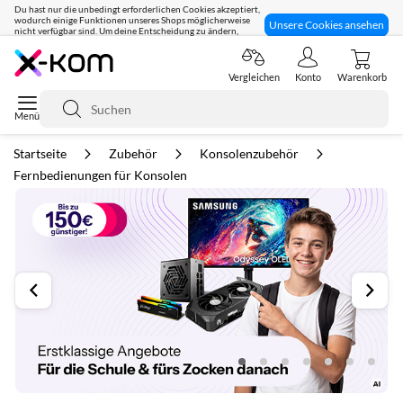
Du hast nur die unbedingt erforderlichen Cookies akzeptiert,
wodurch einige Funktionen unseres Shops möglicherweise
Unsere Cookies ansehen
nicht verfügbar sind. Um deine Entscheidung zu ändern,
klicke hier:
Seit 8 Jahren für dich da!
Vergleichen
Konto
Warenkorb
Suche
Startseite
Zubehör
Konsolenzubehör
Fernbedienungen für Konsolen