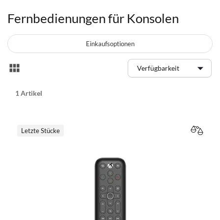
Fernbedienungen für Konsolen
Einkaufsoptionen
Anzeigen
Liste
als
1
Artikel
Letzte Stücke
VERGL