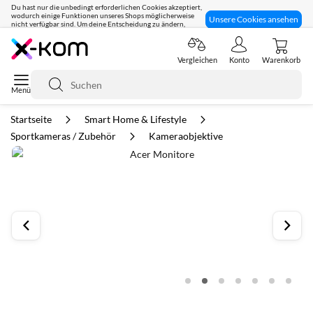
Du hast nur die unbedingt erforderlichen Cookies akzeptiert,
wodurch einige Funktionen unseres Shops möglicherweise
Unsere Cookies ansehen
nicht verfügbar sind. Um deine Entscheidung zu ändern,
klicke hier:
Seit 8 Jahren für dich da!
Vergleichen
Konto
Warenkorb
Suche
Startseite
Smart Home & Lifestyle
Sportkameras / Zubehör
Kameraobjektive