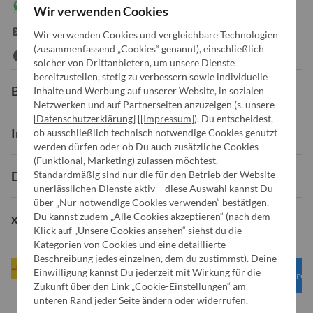
WhatsApp Chat
Wir verwenden Cookies
info@x-kom.de
Wir verwenden Cookies und vergleichbare Technologien
(zusammenfassend „Cookies“ genannt), einschließlich
solcher von Drittanbietern, um unsere Dienste
bereitzustellen, stetig zu verbessern sowie individuelle
Bestellung
Inhalte und Werbung auf unserer Website, in sozialen
Netzwerken und auf Partnerseiten anzuzeigen (s. unsere
[
Datenschutzerklärung
] [
[Impressum]
). Du entscheidest,
Informationen
ob ausschließlich technisch notwendige Cookies genutzt
werden dürfen oder ob Du auch zusätzliche Cookies
(Funktional, Marketing) zulassen möchtest.
Standardmäßig sind nur die für den Betrieb der Website
Dein Konto
unerlässlichen Dienste aktiv – diese Auswahl kannst Du
über „Nur notwendige Cookies verwenden“ bestätigen.
Du kannst zudem „Alle Cookies akzeptieren“ (nach dem
x-kom
Klick auf „Unsere Cookies ansehen“ siehst du die
Kategorien von Cookies und eine detaillierte
Beschreibung jedes einzelnen, dem du zustimmst). Deine
Einwilligung kannst Du jederzeit mit Wirkung für die
Unsere 
Zukunft über den Link „Cookie-Einstellungen“ am
unteren Rand jeder Seite ändern oder widerrufen.