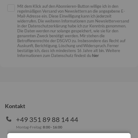
Mit dem Klick auf den Abonnieren-Button willige ich in den
regelmäßigen Versand von Newslettern an die angegebene E-
Mail-Adresse ein. Diese Einwilligung kann ich jederzeit
widerrufen. Die weiteren Informationen zum Newsletterversand
in der Datenschutzerklärung habe ich zur Kenntnis genommen.
Die Daten werden nur solange gespeichert, wie sie für den
genannten Zweck benötigt werden. Mir stehen die
Betroffenenrechte der DSGVO zu. Insbesondere das Recht auf
Auskunft, Berichtigung, Löschung und Widerspruch. Ferner
bestätige ich, dass ich mindestens 16 Jahre alt bin. Weitere
Informationen zum Datenschutz findest du
hier
Kontakt
+49 351 89 88 14 44
Montag-Freitag:
8:00 - 16:00