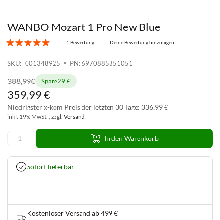
WANBO Mozart 1 Pro New Blue
Zum
Anfang
1 Bewertung
Deine Bewertung hinzufügen
der
Bildgalerie
SKU
001348925
PN: 6970885351051
springen
388
,
99
€
Spare
29 €
359
,
99
€
Niedrigster x-kom Preis der letzten 30 Tage: 336,99 €
inkl. 19% MwSt. , zzgl.
Versand
In den Warenkorb
Sofort lieferbar
Kostenloser Versand ab 499 €