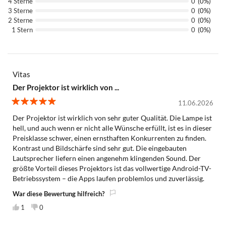
4 Sterne
0
(0%)
3 Sterne
0
(0%)
2 Sterne
0
(0%)
1 Stern
0
(0%)
Vitas
Der Projektor ist wirklich von ...
11.06.2026
5
Der Projektor ist wirklich von sehr guter Qualität. Die Lampe ist
hell, und auch wenn er nicht alle Wünsche erfüllt, ist es in dieser
Preisklasse schwer, einen ernsthaften Konkurrenten zu finden.
Kontrast und Bildschärfe sind sehr gut. Die eingebauten
Lautsprecher liefern einen angenehm klingenden Sound. Der
größte Vorteil dieses Projektors ist das vollwertige Android-TV-
Betriebssystem – die Apps laufen problemlos und zuverlässig.
War diese Bewertung hilfreich?
1
0