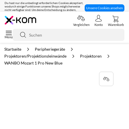
Du hast nur die unbedingt erforderlichen Cookies akzeptiert,
wodurch einige Funktionen unseres Shops möglicherweise
Unsere Cookies ansehen
nicht verfügbar sind. Um deine Entscheidung zu ändern,
klicke hier:
Seit 8 Jahren für dich da!
Vergleichen
Konto
Warenkorb
Suche
Startseite
Peripheriegeräte
Projektoren/Projektionsleinwände
Projektoren
WANBO Mozart 1 Pro New Blue
Zum
Ende
der
Bildgalerie
springen