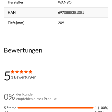
Hersteller
WANBO
HAN
6970885351051
Tiefe [mm]
209
Bewertungen
5
100%
1
Bewertungen
0%
der Kunden
empfehlen dieses Produkt
5 Sterne
1
(100%)