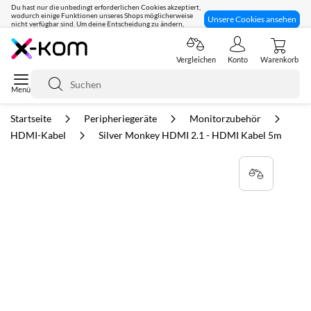
Du hast nur die unbedingt erforderlichen Cookies akzeptiert,
wodurch einige Funktionen unseres Shops möglicherweise
Unsere Cookies ansehen
nicht verfügbar sind. Um deine Entscheidung zu ändern,
klicke hier:
Seit 8 Jahren für dich da!
Vergleichen
Konto
Warenkorb
Suche
Startseite
Peripheriegeräte
Monitorzubehör
HDMI-Kabel
Silver Monkey HDMI 2.1 - HDMI Kabel 5m
Zum
Ende
der
Bildgalerie
springen