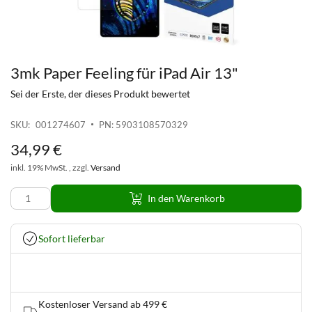
3mk Paper Feeling für iPad Air 13"
Zum
Anfang
Sei der Erste, der dieses Produkt bewertet
der
Bildgalerie
SKU
001274607
PN: 5903108570329
springen
34,99 €
inkl. 19% MwSt. , zzgl.
Versand
In den Warenkorb
Sofort lieferbar
Kostenloser Versand ab 499 €