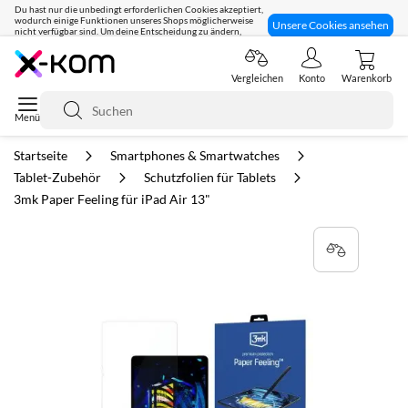
Du hast nur die unbedingt erforderlichen Cookies akzeptiert,
wodurch einige Funktionen unseres Shops möglicherweise
Unsere Cookies ansehen
nicht verfügbar sind. Um deine Entscheidung zu ändern,
klicke hier:
95% positives Feedback
Vergleichen
Konto
Warenkorb
Suche
Startseite
Smartphones & Smartwatches
Tablet-Zubehör
Schutzfolien für Tablets
3mk Paper Feeling für iPad Air 13"
Zum
Ende
der
Bildgalerie
springen