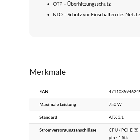
OTP – Überhitzungsschutz
NLO – Schutz vor Einschalten des Netzte
Merkmale
Weitere
EAN
471108594624
Informationen
Maximale Leistung
750 W
Standard
ATX 3.1
Stromversorgungsanschlüsse
CPU / PCI-E (8) 
pin - 1 Stk