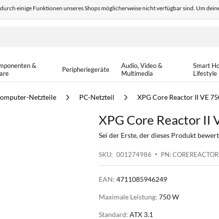
odurch einige Funktionen unseres Shops möglicherweise nicht verfügbar sind. Um deine
edback
Sicher einkaufen
14-tä
mponenten &
Audio, Video &
Smart H
Peripheriegeräte
are
Multimedia
Lifestyle
omputer-Netzteile
PC-Netzteil
XPG Core Reactor II VE 75
XPG Core Reactor II 
Sei der Erste, der dieses Produkt bewert
SKU
001274986
PN: COREREACTOR
EAN:
4711085946249
Maximale Leistung:
750 W
Standard:
ATX 3.1