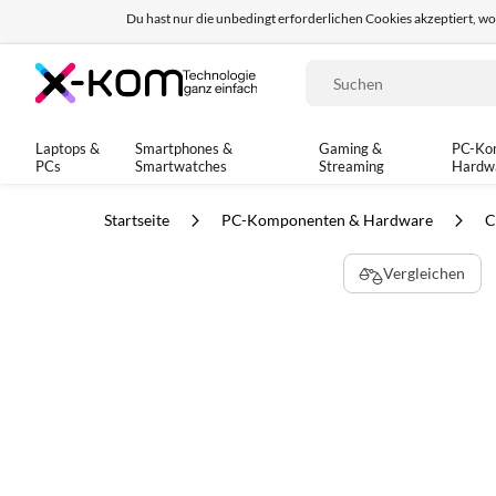
Du hast nur die unbedingt erforderlichen Cookies akzeptiert, w
Seit 8 Jahren für dich da!
95% positives Fe
Suche
Laptops &
Smartphones &
Gaming &
PC-Ko
PCs
Smartwatches
Streaming
Hardw
Startseite
PC-Komponenten & Hardware
C
Zum
Vergleichen
Ende
der
Bildgalerie
springen