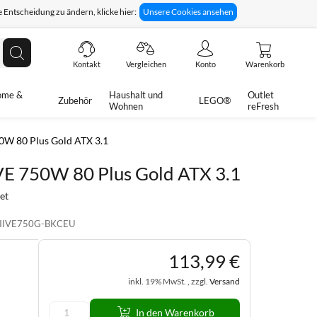
 Entscheidung zu ändern, klicke hier:
Unsere Cookies ansehen
giges Rückgaberecht
Technische Unterstützung
Suche
Kontakt
Vergleichen
Konto
Warenkorb
ome &
Haushalt und
Outlet
Zubehör
LEGO®
Wohnen
reFresh
0W 80 Plus Gold ATX 3.1
VE 750W 80 Plus Gold ATX 3.1
et
IIVE750G-BKCEU
113
,
99
€
inkl. 19% MwSt. , zzgl.
Versand
In den Warenkorb