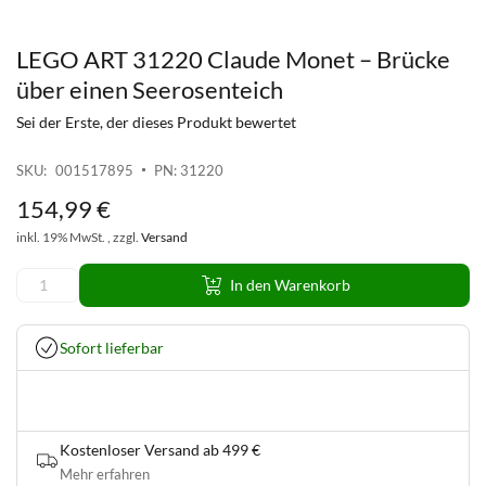
LEGO ART 31220 Claude Monet – Brücke
Zum
Anfang
über einen Seerosenteich
der
Sei der Erste, der dieses Produkt bewertet
Bildgalerie
springen
SKU
001517895
PN: 31220
154
,
99
€
inkl. 19% MwSt. , zzgl.
Versand
In den Warenkorb
Sofort lieferbar
Kostenloser Versand ab 499 €
Mehr erfahren