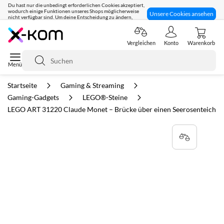
Du hast nur die unbedingt erforderlichen Cookies akzeptiert,
wodurch einige Funktionen unseres Shops möglicherweise
Unsere Cookies ansehen
nicht verfügbar sind. Um deine Entscheidung zu ändern,
klicke hier:
Seit 8 Jahren für dich da!
Vergleichen
Konto
Warenkorb
Suche
Startseite
Gaming & Streaming
Gaming-Gadgets
LEGO®-Steine
LEGO ART 31220 Claude Monet – Brücke über einen Seerosenteich
Zum
Ende
der
Bildgalerie
springen