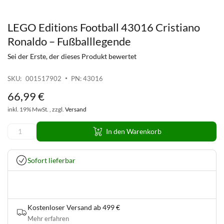
LEGO Editions Football 43016 Cristiano
Zum
Anfang
Ronaldo – Fußballlegende
der
Sei der Erste, der dieses Produkt bewertet
Bildgalerie
springen
SKU
001517902
PN: 43016
66
,
99
€
inkl. 19% MwSt. , zzgl.
Versand
In den Warenkorb
Sofort lieferbar
Kostenloser Versand ab 499 €
Mehr erfahren