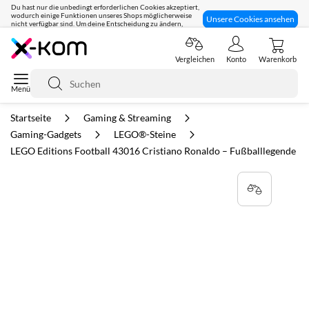
Du hast nur die unbedingt erforderlichen Cookies akzeptiert,
wodurch einige Funktionen unseres Shops möglicherweise
Unsere Cookies ansehen
nicht verfügbar sind. Um deine Entscheidung zu ändern,
klicke hier:
Seit 8 Jahren für dich da!
Vergleichen
Konto
Warenkorb
Suche
Startseite
Gaming & Streaming
Gaming-Gadgets
LEGO®-Steine
LEGO Editions Football 43016 Cristiano Ronaldo – Fußballlegende
Zum
Ende
der
Bildgalerie
springen