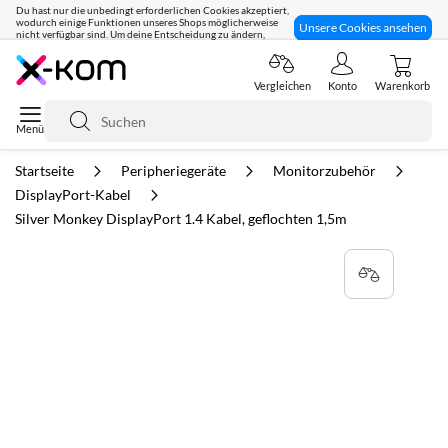
Du hast nur die unbedingt erforderlichen Cookies akzeptiert,
wodurch einige Funktionen unseres Shops möglicherweise
Unsere Cookies ansehen
nicht verfügbar sind. Um deine Entscheidung zu ändern,
klicke hier:
Seit 8 Jahren für dich da!
Vergleichen
Konto
Warenkorb
Suche
Startseite
Peripheriegeräte
Monitorzubehör
DisplayPort-Kabel
Silver Monkey DisplayPort 1.4 Kabel, geflochten 1,5m
Zum
Ende
der
Bildgalerie
springen