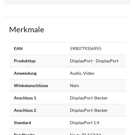
Merkmale
Weitere
EAN
5900779356955
Informationen
Produkttyp
DisplayPort - DisplayPort
Anwendung
Audio, Video
Winkelanschlüsse
Nein
Anschluss 1
DisplayPort-Stecker
Anschluss 2
DisplayPort-Stecker
Standard
DisplayPort 1.4
Bandbreite
bis zu 32,4 Gbit/s