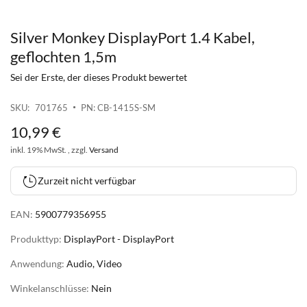
Silver Monkey DisplayPort 1.4 Kabel,
Zum
Anfang
geflochten 1,5m
der
Sei der Erste, der dieses Produkt bewertet
Bildgalerie
springen
SKU
701765
PN: CB-1415S-SM
10
,
99
€
inkl. 19% MwSt. , zzgl.
Versand
Zurzeit nicht verfügbar
EAN:
5900779356955
Produkttyp:
DisplayPort - DisplayPort
Anwendung:
Audio, Video
Winkelanschlüsse:
Nein